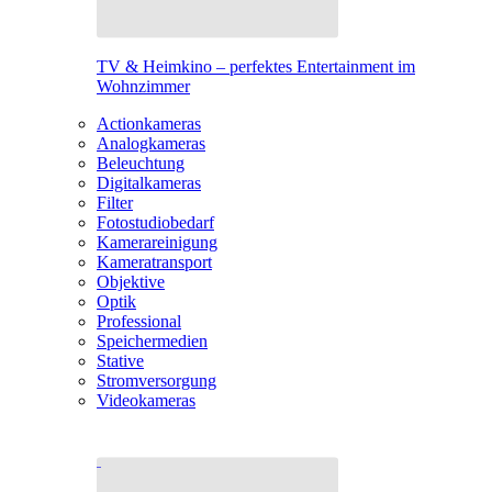
TV & Heimkino – perfektes Entertainment im
Wohnzimmer
Actionkameras
Analogkameras
Beleuchtung
Digitalkameras
Filter
Fotostudiobedarf
Kamerareinigung
Kameratransport
Objektive
Optik
Professional
Speichermedien
Stative
Stromversorgung
Videokameras