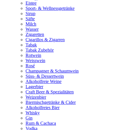
Eistee
Sport- & Wellnessgetränke
Sirup
Säfte
Milch
Wasser
Zigaretten
Cigarillos & Zigarren
Tabak
Tabak Zubehör
Rotwein
Weisswein
Rosé
Champagner & Schaumwein
Süss- & Dessertwein
Alkoholfreie Weine
Lagerbier
Craft Beer & Spezialitäten
Weizenbier
Biermischgetränke & Cider
Alkoholfreies Bier
Whisky
Gin
Rum & Cachaça
Vodka