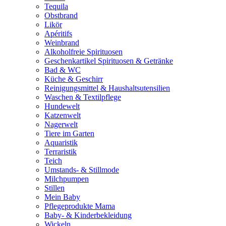
Tequila
Obstbrand
Likör
Apéritifs
Weinbrand
Alkoholfreie Spirituosen
Geschenkartikel Spirituosen & Getränke
Bad & WC
Küche & Geschirr
Reinigungsmittel & Haushaltsutensilien
Waschen & Textilpflege
Hundewelt
Katzenwelt
Nagerwelt
Tiere im Garten
Aquaristik
Terraristik
Teich
Umstands- & Stillmode
Milchpumpen
Stillen
Mein Baby
Pflegeprodukte Mama
Baby- & Kinderbekleidung
Wickeln