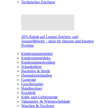
Technisches Zeichnen
20% Rabatt auf Lumart Zeichen- und
Aquarellblöcke – ideal für Skizzen und kreative
Projekte
Kinderzimmermöbel
Kinderzimmerdeko
Kinderzimmertextilien
Schaukeltiere
Backöfen & Herde
Dunstabzugshauben
Gargeräte
Geschirrspüler
Handtrockner
Kochfeld
Kühl- und Gefriergeräte
Vakuumier- & Wärmeschublade
Waschen & Trocknen