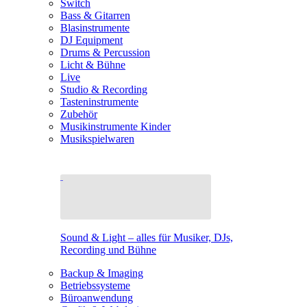
Switch
Bass & Gitarren
Blasinstrumente
DJ Equipment
Drums & Percussion
Licht & Bühne
Live
Studio & Recording
Tasteninstrumente
Zubehör
Musikinstrumente Kinder
Musikspielwaren
Sound & Light – alles für Musiker, DJs,
Recording und Bühne
Backup & Imaging
Betriebssysteme
Büroanwendung