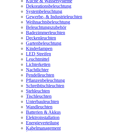
Küche & Wassersysteme
Dekorationsbeleuchtung
Systembeleuchtung
Gewerbe- & Industrieleuchten
Weihnachtsbeleuchtung
Beleuchtungszubehör
Badezimmerleuchten
Deckenleuchten
Gartenbeleuchtung
Kinderlampen
LED Streifen
Leuchtmittel
Lichterketten
Nachtlichter
Pendelleuchten
Pflanzenbeleuchtung
Schreibtischleuchten
Stehleuchten
Tischleuchten
Unterbauleuchten
Wandleuchten
Batterien & Akkus
Elektroinstallation
Energieverteilung
Kabelmanagement