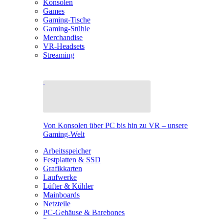
Konsolen
Games
Gaming-Tische
Gaming-Stühle
Merchandise
VR-Headsets
Streaming
Von Konsolen über PC bis hin zu VR – unsere
Gaming-Welt
Arbeitsspeicher
Festplatten & SSD
Grafikkarten
Laufwerke
Lüfter & Kühler
Mainboards
Netzteile
PC-Gehäuse & Barebones