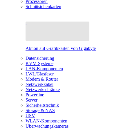
Prozessoren
Schnittstellenkarten
Aktion auf Grafikkarten von Gigabyte
Datensicherung
KVM-Systeme
LAN-Komponenten
LWL/Glasfaser
Modem & Router
Netzwerkkabel
Netzwerkschränke
Powerline
Server
Sicherheitstechnik
Storage & NAS
USV
WLAN-Komponenten
Überwachungskameras