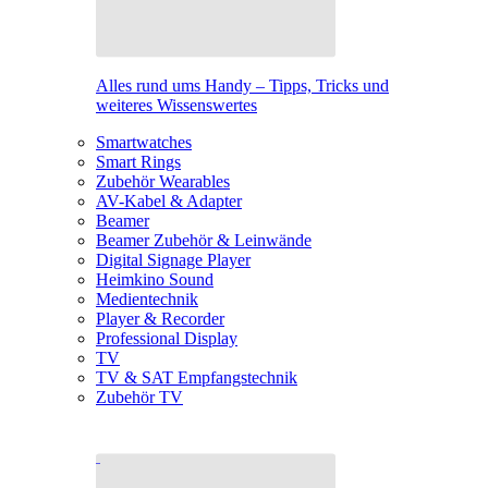
Alles rund ums Handy – Tipps, Tricks und
weiteres Wissenswertes
Smartwatches
Smart Rings
Zubehör Wearables
AV-Kabel & Adapter
Beamer
Beamer Zubehör & Leinwände
Digital Signage Player
Heimkino Sound
Medientechnik
Player & Recorder
Professional Display
TV
TV & SAT Empfangstechnik
Zubehör TV