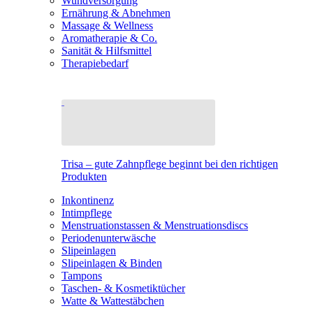
Wundversorgung
Ernährung & Abnehmen
Massage & Wellness
Aromatherapie & Co.
Sanität & Hilfsmittel
Therapiebedarf
Trisa – gute Zahnpflege beginnt bei den richtigen
Produkten
Inkontinenz
Intimpflege
Menstruationstassen & Menstruationsdiscs
Periodenunterwäsche
Slipeinlagen
Slipeinlagen & Binden
Tampons
Taschen- & Kosmetiktücher
Watte & Wattestäbchen