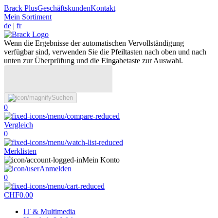
Brack Plus
Geschäftskunden
Kontakt
Mein Sortiment
de
|
fr
Wenn die Ergebnisse der automatischen Vervollständigung
verfügbar sind, verwenden Sie die Pfeiltasten nach oben und nach
unten zur Überprüfung und die Eingabetaste zur Auswahl.
Suchen
0
Vergleich
0
Merklisten
Mein Konto
Anmelden
0
CHF
0.00
IT & Multimedia