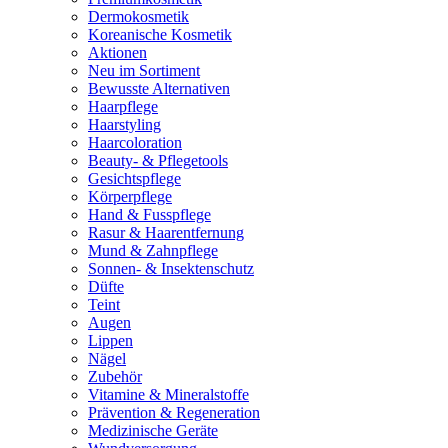
Dermokosmetik
Koreanische Kosmetik
Aktionen
Neu im Sortiment
Bewusste Alternativen
Haarpflege
Haarstyling
Haarcoloration
Beauty- & Pflegetools
Gesichtspflege
Körperpflege
Hand & Fusspflege
Rasur & Haarentfernung
Mund & Zahnpflege
Sonnen- & Insektenschutz
Düfte
Teint
Augen
Lippen
Nägel
Zubehör
Vitamine & Mineralstoffe
Prävention & Regeneration
Medizinische Geräte