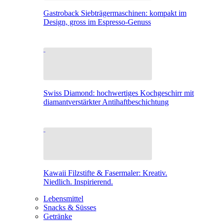
Gastroback Siebträgermaschinen: kompakt im
Design, gross im Espresso-Genuss
Swiss Diamond: hochwertiges Kochgeschirr mit
diamantverstärkter Antihaftbeschichtung
Kawaii Filzstifte & Fasermaler: Kreativ.
Niedlich. Inspirierend.
Lebensmittel
Snacks & Süsses
Getränke