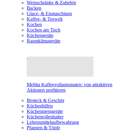
Weinschränke & Zubehör
Backen
Glace- & Eismaschinen
Kaffee- & Teewelt
Kochen
Kochen am Tisch
Küchengeräte
Raumklimageräte
Melitta Kaffeevollautomaten: von attraktiven
Aktionen profitieren
Besteck & Geschirr
Küchenhilfen
Küchenmessgeräte
Küchenrollenhalter
Lebensmittelaufbewahrung
Pfannen & Töpfe