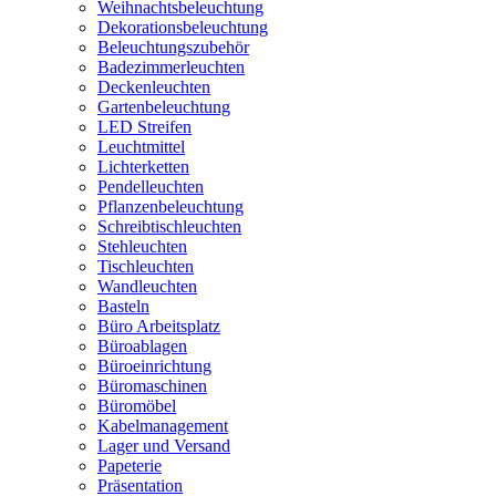
Weihnachtsbeleuchtung
Dekorationsbeleuchtung
Beleuchtungszubehör
Badezimmerleuchten
Deckenleuchten
Gartenbeleuchtung
LED Streifen
Leuchtmittel
Lichterketten
Pendelleuchten
Pflanzenbeleuchtung
Schreibtischleuchten
Stehleuchten
Tischleuchten
Wandleuchten
Basteln
Büro Arbeitsplatz
Büroablagen
Büroeinrichtung
Büromaschinen
Büromöbel
Kabelmanagement
Lager und Versand
Papeterie
Präsentation