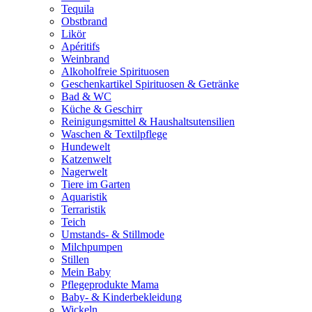
Tequila
Obstbrand
Likör
Apéritifs
Weinbrand
Alkoholfreie Spirituosen
Geschenkartikel Spirituosen & Getränke
Bad & WC
Küche & Geschirr
Reinigungsmittel & Haushaltsutensilien
Waschen & Textilpflege
Hundewelt
Katzenwelt
Nagerwelt
Tiere im Garten
Aquaristik
Terraristik
Teich
Umstands- & Stillmode
Milchpumpen
Stillen
Mein Baby
Pflegeprodukte Mama
Baby- & Kinderbekleidung
Wickeln