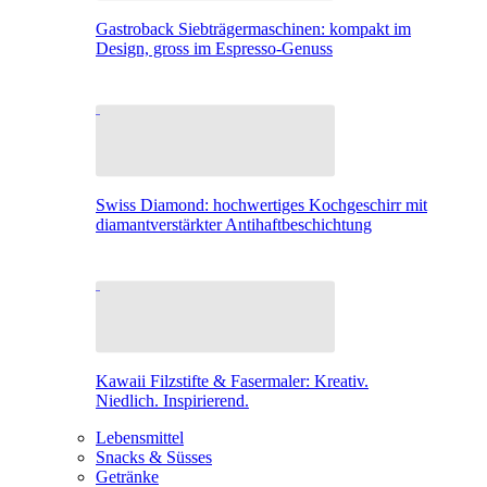
Gastroback Siebträgermaschinen: kompakt im
Design, gross im Espresso-Genuss
Swiss Diamond: hochwertiges Kochgeschirr mit
diamantverstärkter Antihaftbeschichtung
Kawaii Filzstifte & Fasermaler: Kreativ.
Niedlich. Inspirierend.
Lebensmittel
Snacks & Süsses
Getränke