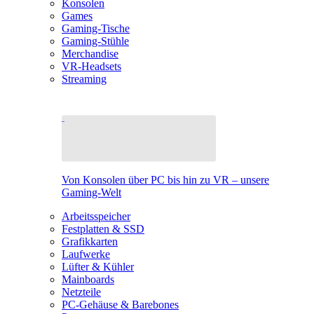
Konsolen
Games
Gaming-Tische
Gaming-Stühle
Merchandise
VR-Headsets
Streaming
Von Konsolen über PC bis hin zu VR – unsere
Gaming-Welt
Arbeitsspeicher
Festplatten & SSD
Grafikkarten
Laufwerke
Lüfter & Kühler
Mainboards
Netzteile
PC-Gehäuse & Barebones