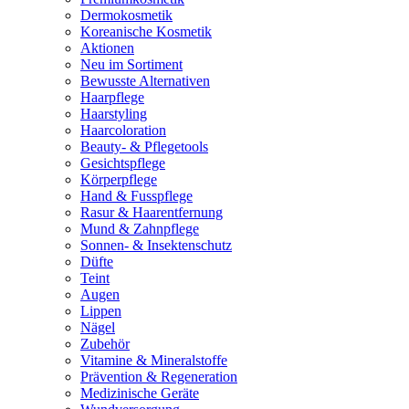
Dermokosmetik
Koreanische Kosmetik
Aktionen
Neu im Sortiment
Bewusste Alternativen
Haarpflege
Haarstyling
Haarcoloration
Beauty- & Pflegetools
Gesichtspflege
Körperpflege
Hand & Fusspflege
Rasur & Haarentfernung
Mund & Zahnpflege
Sonnen- & Insektenschutz
Düfte
Teint
Augen
Lippen
Nägel
Zubehör
Vitamine & Mineralstoffe
Prävention & Regeneration
Medizinische Geräte