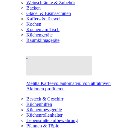
Weinschränke & Zubehör
Backen
Glace- & Eismaschinen
Kaffee- & Teewelt
Kochen
Kochen am Tisch
Küchengeräte
Raumklimageräte
Melitta Kaffeevollautomaten: von attraktiven
Aktionen profitieren
Besteck & Geschirr
Küchenhilfen
Küchenmessgeräte
Küchenrollenhalter
Lebensmittelaufbewahrung
Pfannen & Töpfe