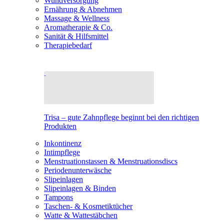
Wundversorgung
Ernährung & Abnehmen
Massage & Wellness
Aromatherapie & Co.
Sanität & Hilfsmittel
Therapiebedarf
Trisa – gute Zahnpflege beginnt bei den richtigen
Produkten
Inkontinenz
Intimpflege
Menstruationstassen & Menstruationsdiscs
Periodenunterwäsche
Slipeinlagen
Slipeinlagen & Binden
Tampons
Taschen- & Kosmetiktücher
Watte & Wattestäbchen