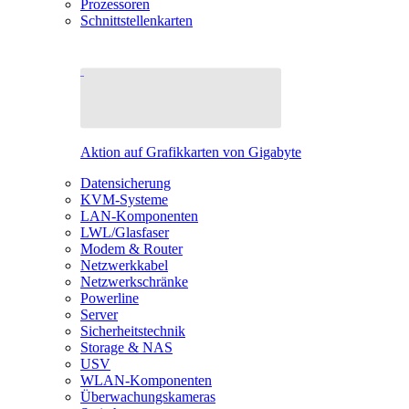
Prozessoren
Schnittstellenkarten
Aktion auf Grafikkarten von Gigabyte
Datensicherung
KVM-Systeme
LAN-Komponenten
LWL/Glasfaser
Modem & Router
Netzwerkkabel
Netzwerkschränke
Powerline
Server
Sicherheitstechnik
Storage & NAS
USV
WLAN-Komponenten
Überwachungskameras