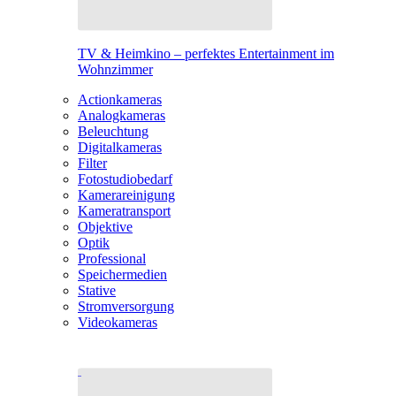
TV & Heimkino – perfektes Entertainment im
Wohnzimmer
Actionkameras
Analogkameras
Beleuchtung
Digitalkameras
Filter
Fotostudiobedarf
Kamerareinigung
Kameratransport
Objektive
Optik
Professional
Speichermedien
Stative
Stromversorgung
Videokameras