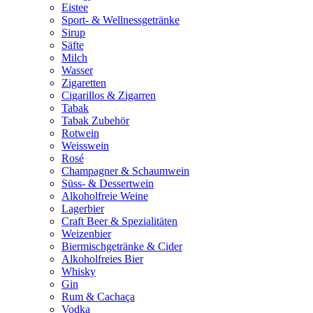
Eistee
Sport- & Wellnessgetränke
Sirup
Säfte
Milch
Wasser
Zigaretten
Cigarillos & Zigarren
Tabak
Tabak Zubehör
Rotwein
Weisswein
Rosé
Champagner & Schaumwein
Süss- & Dessertwein
Alkoholfreie Weine
Lagerbier
Craft Beer & Spezialitäten
Weizenbier
Biermischgetränke & Cider
Alkoholfreies Bier
Whisky
Gin
Rum & Cachaça
Vodka