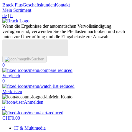
Brack Plus
Geschäftskunden
Kontakt
Mein Sortiment
de
|
fr
Wenn die Ergebnisse der automatischen Vervollständigung
verfügbar sind, verwenden Sie die Pfeiltasten nach oben und nach
unten zur Überprüfung und die Eingabetaste zur Auswahl.
Suchen
0
Vergleich
0
Merklisten
Mein Konto
Anmelden
0
CHF
0.00
IT & Multimedia