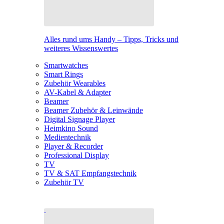
Alles rund ums Handy – Tipps, Tricks und
weiteres Wissenswertes
Smartwatches
Smart Rings
Zubehör Wearables
AV-Kabel & Adapter
Beamer
Beamer Zubehör & Leinwände
Digital Signage Player
Heimkino Sound
Medientechnik
Player & Recorder
Professional Display
TV
TV & SAT Empfangstechnik
Zubehör TV