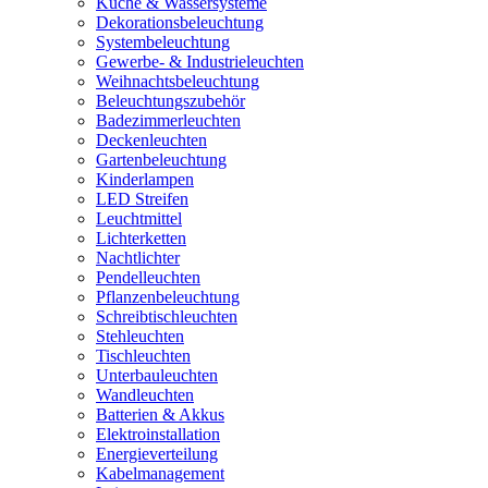
Küche & Wassersysteme
Dekorationsbeleuchtung
Systembeleuchtung
Gewerbe- & Industrieleuchten
Weihnachtsbeleuchtung
Beleuchtungszubehör
Badezimmerleuchten
Deckenleuchten
Gartenbeleuchtung
Kinderlampen
LED Streifen
Leuchtmittel
Lichterketten
Nachtlichter
Pendelleuchten
Pflanzenbeleuchtung
Schreibtischleuchten
Stehleuchten
Tischleuchten
Unterbauleuchten
Wandleuchten
Batterien & Akkus
Elektroinstallation
Energieverteilung
Kabelmanagement