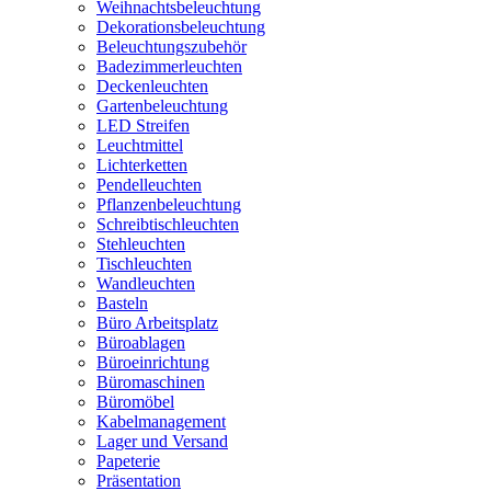
Weihnachtsbeleuchtung
Dekorationsbeleuchtung
Beleuchtungszubehör
Badezimmerleuchten
Deckenleuchten
Gartenbeleuchtung
LED Streifen
Leuchtmittel
Lichterketten
Pendelleuchten
Pflanzenbeleuchtung
Schreibtischleuchten
Stehleuchten
Tischleuchten
Wandleuchten
Basteln
Büro Arbeitsplatz
Büroablagen
Büroeinrichtung
Büromaschinen
Büromöbel
Kabelmanagement
Lager und Versand
Papeterie
Präsentation