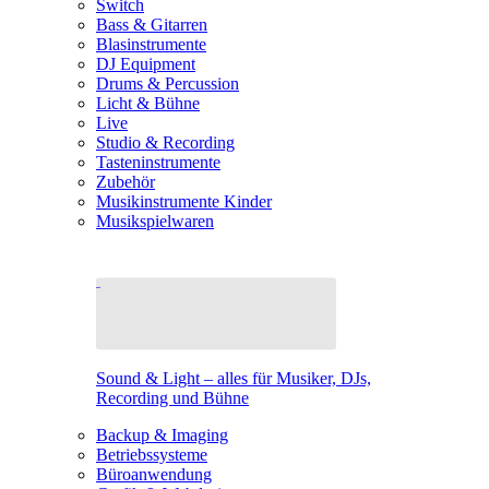
Switch
Bass & Gitarren
Blasinstrumente
DJ Equipment
Drums & Percussion
Licht & Bühne
Live
Studio & Recording
Tasteninstrumente
Zubehör
Musikinstrumente Kinder
Musikspielwaren
Sound & Light – alles für Musiker, DJs,
Recording und Bühne
Backup & Imaging
Betriebssysteme
Büroanwendung