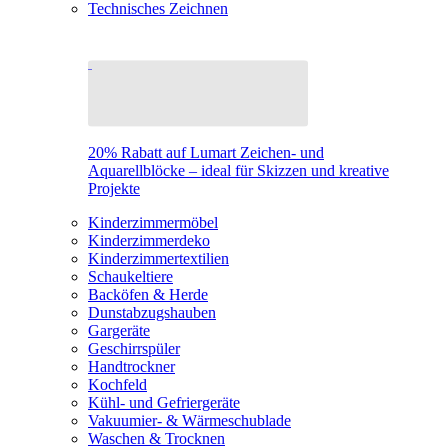
Technisches Zeichnen
20% Rabatt auf Lumart Zeichen- und
Aquarellblöcke – ideal für Skizzen und kreative
Projekte
Kinderzimmermöbel
Kinderzimmerdeko
Kinderzimmertextilien
Schaukeltiere
Backöfen & Herde
Dunstabzugshauben
Gargeräte
Geschirrspüler
Handtrockner
Kochfeld
Kühl- und Gefriergeräte
Vakuumier- & Wärmeschublade
Waschen & Trocknen