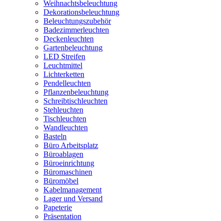
Weihnachtsbeleuchtung
Dekorationsbeleuchtung
Beleuchtungszubehör
Badezimmerleuchten
Deckenleuchten
Gartenbeleuchtung
LED Streifen
Leuchtmittel
Lichterketten
Pendelleuchten
Pflanzenbeleuchtung
Schreibtischleuchten
Stehleuchten
Tischleuchten
Wandleuchten
Basteln
Büro Arbeitsplatz
Büroablagen
Büroeinrichtung
Büromaschinen
Büromöbel
Kabelmanagement
Lager und Versand
Papeterie
Präsentation