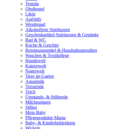
Tequila
Obstbrand
Likör
Apéritifs
Weinbrand
Alkoholfreie Spirituosen
Geschenkartikel Spirituosen & Getränke
Bad & WC
Küche & Geschirr
Reinigungsmittel & Haushaltsutensilien
Waschen & Textilpflege
Hundewelt
Katzenwelt
Nagerwelt
Tiere im Garten
Aquaristik
Terraristik
Teich
Umstands- & Stillmode
Milchpumpen
Stillen
Mein Baby
Pflegeprodukte Mama
Baby- & Kinderbekleidung
Wickeln