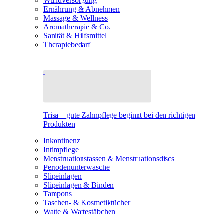
Wundversorgung
Ernährung & Abnehmen
Massage & Wellness
Aromatherapie & Co.
Sanität & Hilfsmittel
Therapiebedarf
Trisa – gute Zahnpflege beginnt bei den richtigen
Produkten
Inkontinenz
Intimpflege
Menstruationstassen & Menstruationsdiscs
Periodenunterwäsche
Slipeinlagen
Slipeinlagen & Binden
Tampons
Taschen- & Kosmetiktücher
Watte & Wattestäbchen