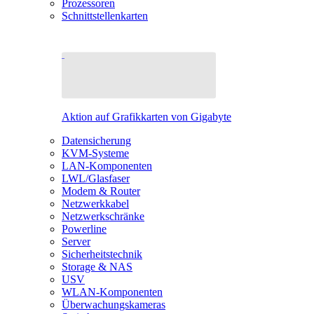
Prozessoren
Schnittstellenkarten
Aktion auf Grafikkarten von Gigabyte
Datensicherung
KVM-Systeme
LAN-Komponenten
LWL/Glasfaser
Modem & Router
Netzwerkkabel
Netzwerkschränke
Powerline
Server
Sicherheitstechnik
Storage & NAS
USV
WLAN-Komponenten
Überwachungskameras