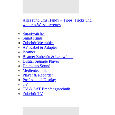
Alles rund ums Handy – Tipps, Tricks und
weiteres Wissenswertes
Smartwatches
Smart Rings
Zubehör Wearables
AV-Kabel & Adapter
Beamer
Beamer Zubehör & Leinwände
Digital Signage Player
Heimkino Sound
Medientechnik
Player & Recorder
Professional Display
TV
TV & SAT Empfangstechnik
Zubehör TV