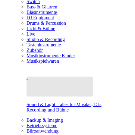
Switch
Bass & Gitarren
Blasinstrumente
DJ Equipment
Drums & Percussion
Licht & Bühne
Live
Studio & Recording
Tasteninstrumente
Zubehör
Musikinstrumente Kinder
Musikspielwaren
Sound & Light – alles für Musiker, DJs,
Recording und Bühne
Backup & Imaging
Betriebssysteme
Büroanwendung