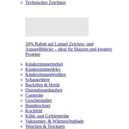
Technisches Zeichnen
20% Rabatt auf Lumart Zeichen- und
Aquarellblöcke – ideal für Skizzen und kreative
Projekte
Kinderzimmermöbel
Kinderzimmerdeko
Kinderzimmertextilien
Schaukeltiere
Backöfen & Herde
Dunstabzugshauben
Gargeräte
Geschirrspüler
Handtrockner
Kochfeld
Kühl- und Gefriergeräte
Vakuumier- & Wärmeschublade
Waschen & Trocknen