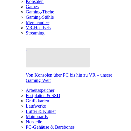
Konsolen
Games
Gaming-Tische
Gaming-Stühle
Merchandise
VR-Headsets
Streaming
Von Konsolen über PC bis hin zu VR – unsere
Gaming-Welt
Arbeitsspeicher
Festplatten & SSD
Grafikkarten
Laufwerke
Lüfter & Kühler
Mainboards
Netzteile
PC-Gehäuse & Barebones