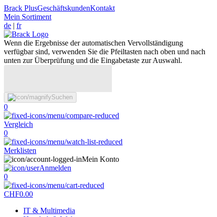
Brack Plus
Geschäftskunden
Kontakt
Mein Sortiment
de
|
fr
Wenn die Ergebnisse der automatischen Vervollständigung
verfügbar sind, verwenden Sie die Pfeiltasten nach oben und nach
unten zur Überprüfung und die Eingabetaste zur Auswahl.
Suchen
0
Vergleich
0
Merklisten
Mein Konto
Anmelden
0
CHF
0.00
IT & Multimedia