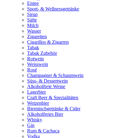
Eistee
Sport- & Wellnessgetränke
Sirup
Säfte
Milch
Wasser
Zigaretten
Cigarillos & Zigarren
Tabak
Tabak Zubehör
Rotwein
Weisswein
Rosé
Champagner & Schaumwein
Süss- & Dessertwein
Alkoholfreie Weine
Lagerbier
Craft Beer & Spezialitäten
Weizenbier
Biermischgetränke & Cider
Alkoholfreies Bier
Whisky
Gin
Rum & Cachaça
Vodka