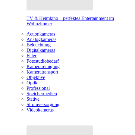
TV & Heimkino – perfektes Entertainment im
Wohnzimmer
Actionkameras
Analogkameras
Beleuchtung
Digitalkameras
Filter
Fotostudiobedarf
Kamerareinigung
Kameratransport
Objektive
Optik
Professional
Speichermedien
Stative
Stromversorgung
Videokameras