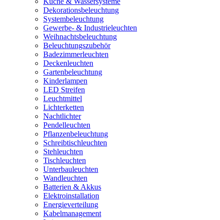
Küche & Wassersysteme
Dekorationsbeleuchtung
Systembeleuchtung
Gewerbe- & Industrieleuchten
Weihnachtsbeleuchtung
Beleuchtungszubehör
Badezimmerleuchten
Deckenleuchten
Gartenbeleuchtung
Kinderlampen
LED Streifen
Leuchtmittel
Lichterketten
Nachtlichter
Pendelleuchten
Pflanzenbeleuchtung
Schreibtischleuchten
Stehleuchten
Tischleuchten
Unterbauleuchten
Wandleuchten
Batterien & Akkus
Elektroinstallation
Energieverteilung
Kabelmanagement