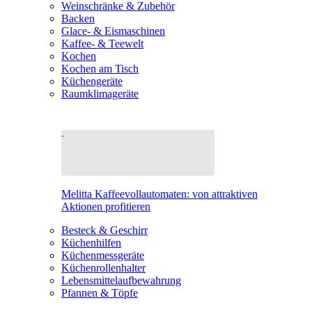
Weinschränke & Zubehör
Backen
Glace- & Eismaschinen
Kaffee- & Teewelt
Kochen
Kochen am Tisch
Küchengeräte
Raumklimageräte
Melitta Kaffeevollautomaten: von attraktiven
Aktionen profitieren
Besteck & Geschirr
Küchenhilfen
Küchenmessgeräte
Küchenrollenhalter
Lebensmittelaufbewahrung
Pfannen & Töpfe