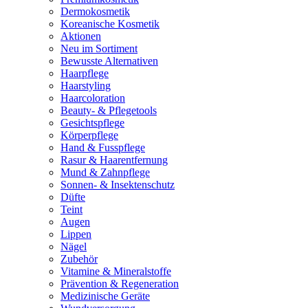
Dermokosmetik
Koreanische Kosmetik
Aktionen
Neu im Sortiment
Bewusste Alternativen
Haarpflege
Haarstyling
Haarcoloration
Beauty- & Pflegetools
Gesichtspflege
Körperpflege
Hand & Fusspflege
Rasur & Haarentfernung
Mund & Zahnpflege
Sonnen- & Insektenschutz
Düfte
Teint
Augen
Lippen
Nägel
Zubehör
Vitamine & Mineralstoffe
Prävention & Regeneration
Medizinische Geräte