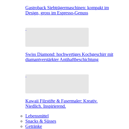
Gastroback Siebträgermaschinen: kompakt im
Design, gross im Espresso-Genuss
Swiss Diamond: hochwertiges Kochgeschirr mit
diamantverstärkter Antihaftbeschichtung
Kawaii Filzstifte & Fasermaler: Kreativ.
Niedlich. Inspirierend.
Lebensmittel
Snacks & Süsses
Getränke