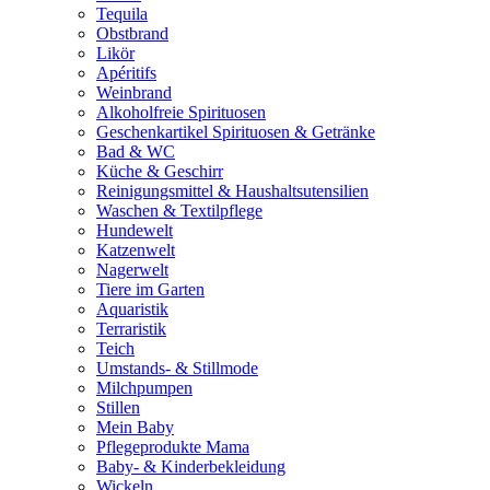
Tequila
Obstbrand
Likör
Apéritifs
Weinbrand
Alkoholfreie Spirituosen
Geschenkartikel Spirituosen & Getränke
Bad & WC
Küche & Geschirr
Reinigungsmittel & Haushaltsutensilien
Waschen & Textilpflege
Hundewelt
Katzenwelt
Nagerwelt
Tiere im Garten
Aquaristik
Terraristik
Teich
Umstands- & Stillmode
Milchpumpen
Stillen
Mein Baby
Pflegeprodukte Mama
Baby- & Kinderbekleidung
Wickeln