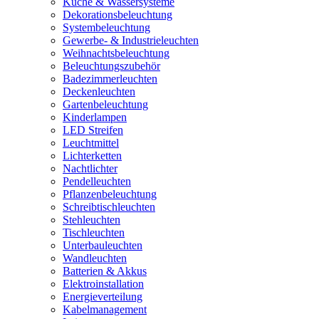
Küche & Wassersysteme
Dekorationsbeleuchtung
Systembeleuchtung
Gewerbe- & Industrieleuchten
Weihnachtsbeleuchtung
Beleuchtungszubehör
Badezimmerleuchten
Deckenleuchten
Gartenbeleuchtung
Kinderlampen
LED Streifen
Leuchtmittel
Lichterketten
Nachtlichter
Pendelleuchten
Pflanzenbeleuchtung
Schreibtischleuchten
Stehleuchten
Tischleuchten
Unterbauleuchten
Wandleuchten
Batterien & Akkus
Elektroinstallation
Energieverteilung
Kabelmanagement