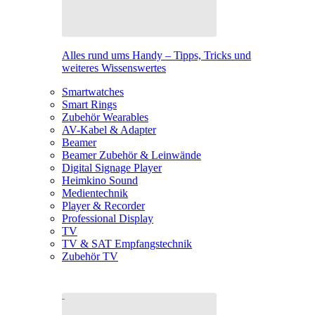
Alles rund ums Handy – Tipps, Tricks und
weiteres Wissenswertes
Smartwatches
Smart Rings
Zubehör Wearables
AV-Kabel & Adapter
Beamer
Beamer Zubehör & Leinwände
Digital Signage Player
Heimkino Sound
Medientechnik
Player & Recorder
Professional Display
TV
TV & SAT Empfangstechnik
Zubehör TV