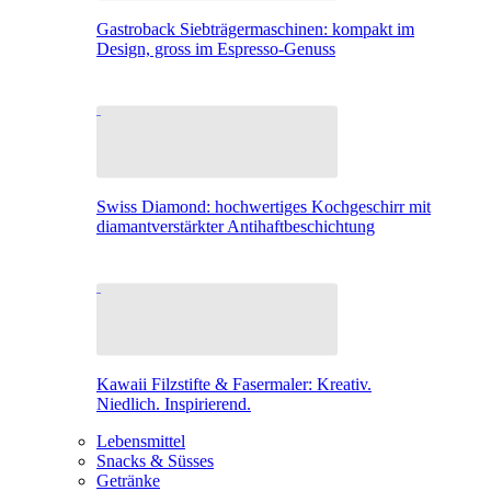
Gastroback Siebträgermaschinen: kompakt im
Design, gross im Espresso-Genuss
Swiss Diamond: hochwertiges Kochgeschirr mit
diamantverstärkter Antihaftbeschichtung
Kawaii Filzstifte & Fasermaler: Kreativ.
Niedlich. Inspirierend.
Lebensmittel
Snacks & Süsses
Getränke