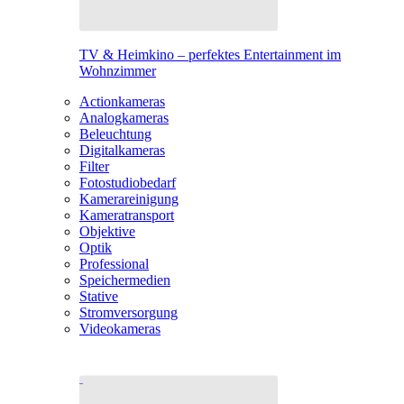
TV & Heimkino – perfektes Entertainment im
Wohnzimmer
Actionkameras
Analogkameras
Beleuchtung
Digitalkameras
Filter
Fotostudiobedarf
Kamerareinigung
Kameratransport
Objektive
Optik
Professional
Speichermedien
Stative
Stromversorgung
Videokameras