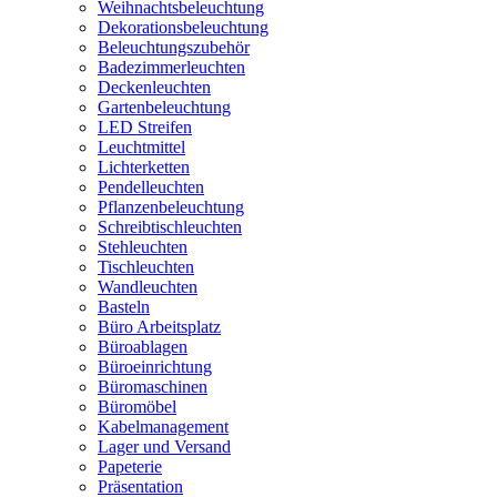
Weihnachtsbeleuchtung
Dekorationsbeleuchtung
Beleuchtungszubehör
Badezimmerleuchten
Deckenleuchten
Gartenbeleuchtung
LED Streifen
Leuchtmittel
Lichterketten
Pendelleuchten
Pflanzenbeleuchtung
Schreibtischleuchten
Stehleuchten
Tischleuchten
Wandleuchten
Basteln
Büro Arbeitsplatz
Büroablagen
Büroeinrichtung
Büromaschinen
Büromöbel
Kabelmanagement
Lager und Versand
Papeterie
Präsentation