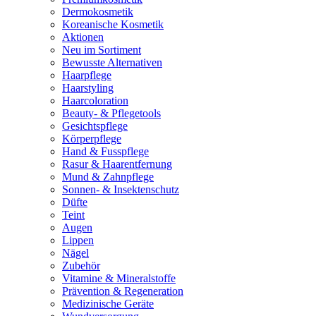
Dermokosmetik
Koreanische Kosmetik
Aktionen
Neu im Sortiment
Bewusste Alternativen
Haarpflege
Haarstyling
Haarcoloration
Beauty- & Pflegetools
Gesichtspflege
Körperpflege
Hand & Fusspflege
Rasur & Haarentfernung
Mund & Zahnpflege
Sonnen- & Insektenschutz
Düfte
Teint
Augen
Lippen
Nägel
Zubehör
Vitamine & Mineralstoffe
Prävention & Regeneration
Medizinische Geräte