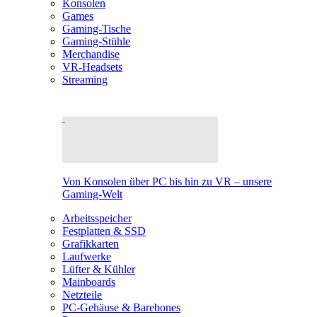
Konsolen
Games
Gaming-Tische
Gaming-Stühle
Merchandise
VR-Headsets
Streaming
Von Konsolen über PC bis hin zu VR – unsere
Gaming-Welt
Arbeitsspeicher
Festplatten & SSD
Grafikkarten
Laufwerke
Lüfter & Kühler
Mainboards
Netzteile
PC-Gehäuse & Barebones