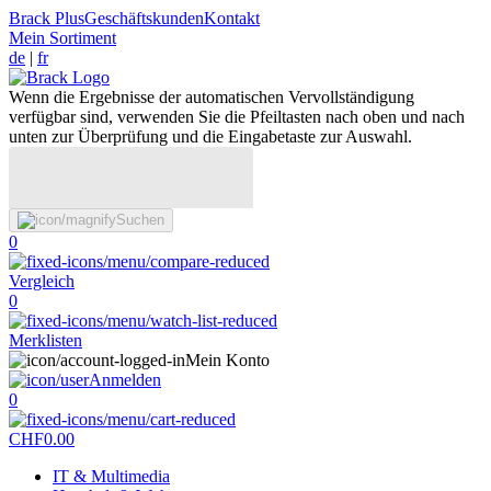
Brack Plus
Geschäftskunden
Kontakt
Mein Sortiment
de
|
fr
Wenn die Ergebnisse der automatischen Vervollständigung
verfügbar sind, verwenden Sie die Pfeiltasten nach oben und nach
unten zur Überprüfung und die Eingabetaste zur Auswahl.
Suchen
0
Vergleich
0
Merklisten
Mein Konto
Anmelden
0
CHF
0.00
IT & Multimedia