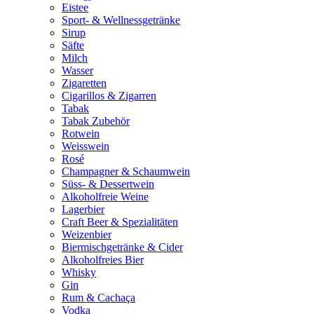
Eistee
Sport- & Wellnessgetränke
Sirup
Säfte
Milch
Wasser
Zigaretten
Cigarillos & Zigarren
Tabak
Tabak Zubehör
Rotwein
Weisswein
Rosé
Champagner & Schaumwein
Süss- & Dessertwein
Alkoholfreie Weine
Lagerbier
Craft Beer & Spezialitäten
Weizenbier
Biermischgetränke & Cider
Alkoholfreies Bier
Whisky
Gin
Rum & Cachaça
Vodka