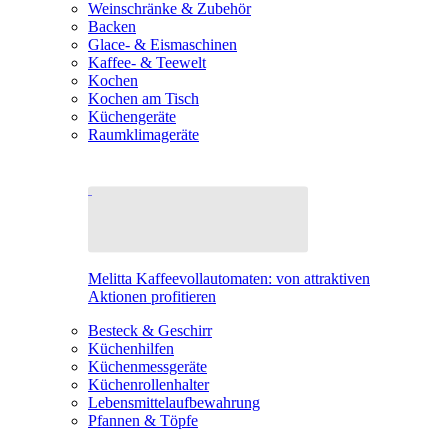
Weinschränke & Zubehör
Backen
Glace- & Eismaschinen
Kaffee- & Teewelt
Kochen
Kochen am Tisch
Küchengeräte
Raumklimageräte
Melitta Kaffeevollautomaten: von attraktiven
Aktionen profitieren
Besteck & Geschirr
Küchenhilfen
Küchenmessgeräte
Küchenrollenhalter
Lebensmittelaufbewahrung
Pfannen & Töpfe