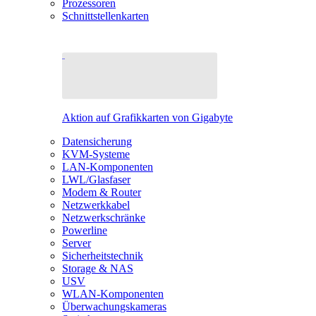
Prozessoren
Schnittstellenkarten
Aktion auf Grafikkarten von Gigabyte
Datensicherung
KVM-Systeme
LAN-Komponenten
LWL/Glasfaser
Modem & Router
Netzwerkkabel
Netzwerkschränke
Powerline
Server
Sicherheitstechnik
Storage & NAS
USV
WLAN-Komponenten
Überwachungskameras