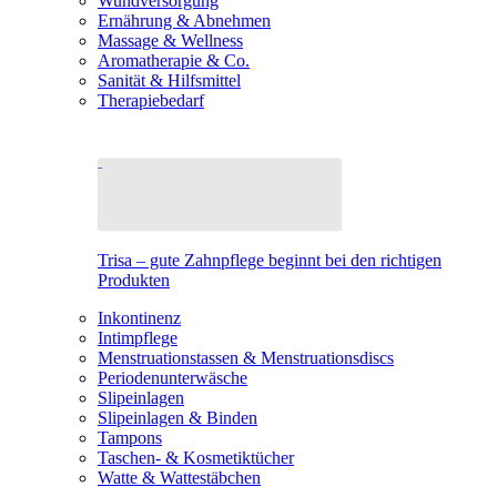
Wundversorgung
Ernährung & Abnehmen
Massage & Wellness
Aromatherapie & Co.
Sanität & Hilfsmittel
Therapiebedarf
Trisa – gute Zahnpflege beginnt bei den richtigen
Produkten
Inkontinenz
Intimpflege
Menstruationstassen & Menstruationsdiscs
Periodenunterwäsche
Slipeinlagen
Slipeinlagen & Binden
Tampons
Taschen- & Kosmetiktücher
Watte & Wattestäbchen