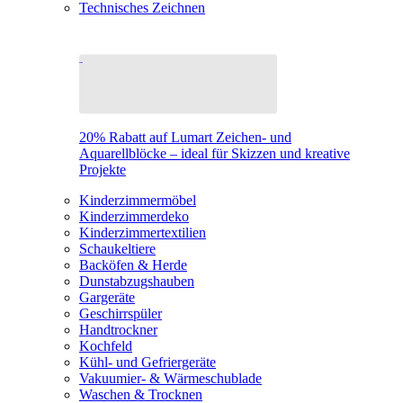
Technisches Zeichnen
20% Rabatt auf Lumart Zeichen- und
Aquarellblöcke – ideal für Skizzen und kreative
Projekte
Kinderzimmermöbel
Kinderzimmerdeko
Kinderzimmertextilien
Schaukeltiere
Backöfen & Herde
Dunstabzugshauben
Gargeräte
Geschirrspüler
Handtrockner
Kochfeld
Kühl- und Gefriergeräte
Vakuumier- & Wärmeschublade
Waschen & Trocknen