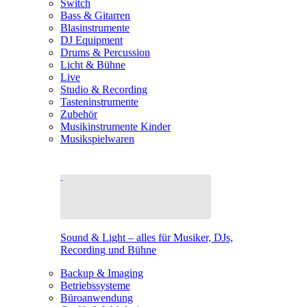
Switch
Bass & Gitarren
Blasinstrumente
DJ Equipment
Drums & Percussion
Licht & Bühne
Live
Studio & Recording
Tasteninstrumente
Zubehör
Musikinstrumente Kinder
Musikspielwaren
Sound & Light – alles für Musiker, DJs,
Recording und Bühne
Backup & Imaging
Betriebssysteme
Büroanwendung