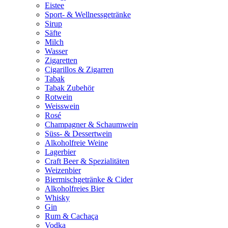
Eistee
Sport- & Wellnessgetränke
Sirup
Säfte
Milch
Wasser
Zigaretten
Cigarillos & Zigarren
Tabak
Tabak Zubehör
Rotwein
Weisswein
Rosé
Champagner & Schaumwein
Süss- & Dessertwein
Alkoholfreie Weine
Lagerbier
Craft Beer & Spezialitäten
Weizenbier
Biermischgetränke & Cider
Alkoholfreies Bier
Whisky
Gin
Rum & Cachaça
Vodka