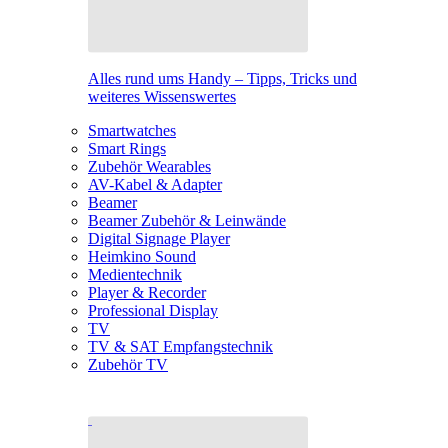
Alles rund ums Handy – Tipps, Tricks und
weiteres Wissenswertes
Smartwatches
Smart Rings
Zubehör Wearables
AV-Kabel & Adapter
Beamer
Beamer Zubehör & Leinwände
Digital Signage Player
Heimkino Sound
Medientechnik
Player & Recorder
Professional Display
TV
TV & SAT Empfangstechnik
Zubehör TV