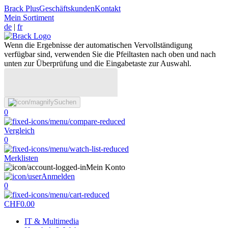
Brack Plus
Geschäftskunden
Kontakt
Mein Sortiment
de
|
fr
Wenn die Ergebnisse der automatischen Vervollständigung
verfügbar sind, verwenden Sie die Pfeiltasten nach oben und nach
unten zur Überprüfung und die Eingabetaste zur Auswahl.
Suchen
0
Vergleich
0
Merklisten
Mein Konto
Anmelden
0
CHF
0.00
IT & Multimedia