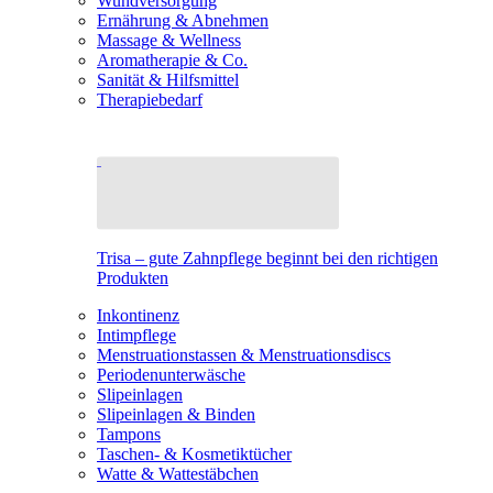
Wundversorgung
Ernährung & Abnehmen
Massage & Wellness
Aromatherapie & Co.
Sanität & Hilfsmittel
Therapiebedarf
Trisa – gute Zahnpflege beginnt bei den richtigen
Produkten
Inkontinenz
Intimpflege
Menstruationstassen & Menstruationsdiscs
Periodenunterwäsche
Slipeinlagen
Slipeinlagen & Binden
Tampons
Taschen- & Kosmetiktücher
Watte & Wattestäbchen