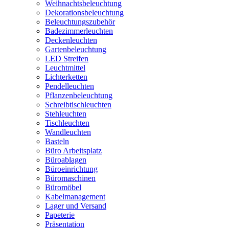
Weihnachtsbeleuchtung
Dekorationsbeleuchtung
Beleuchtungszubehör
Badezimmerleuchten
Deckenleuchten
Gartenbeleuchtung
LED Streifen
Leuchtmittel
Lichterketten
Pendelleuchten
Pflanzenbeleuchtung
Schreibtischleuchten
Stehleuchten
Tischleuchten
Wandleuchten
Basteln
Büro Arbeitsplatz
Büroablagen
Büroeinrichtung
Büromaschinen
Büromöbel
Kabelmanagement
Lager und Versand
Papeterie
Präsentation