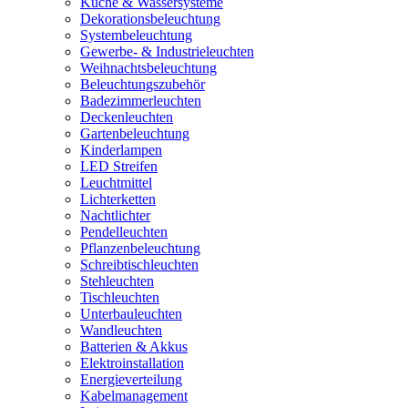
Küche & Wassersysteme
Dekorationsbeleuchtung
Systembeleuchtung
Gewerbe- & Industrieleuchten
Weihnachtsbeleuchtung
Beleuchtungszubehör
Badezimmerleuchten
Deckenleuchten
Gartenbeleuchtung
Kinderlampen
LED Streifen
Leuchtmittel
Lichterketten
Nachtlichter
Pendelleuchten
Pflanzenbeleuchtung
Schreibtischleuchten
Stehleuchten
Tischleuchten
Unterbauleuchten
Wandleuchten
Batterien & Akkus
Elektroinstallation
Energieverteilung
Kabelmanagement