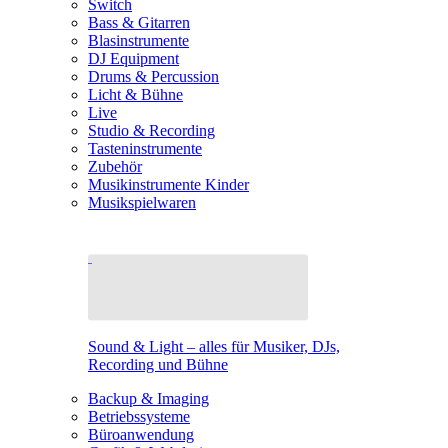
Switch
Bass & Gitarren
Blasinstrumente
DJ Equipment
Drums & Percussion
Licht & Bühne
Live
Studio & Recording
Tasteninstrumente
Zubehör
Musikinstrumente Kinder
Musikspielwaren
Sound & Light – alles für Musiker, DJs,
Recording und Bühne
Backup & Imaging
Betriebssysteme
Büroanwendung