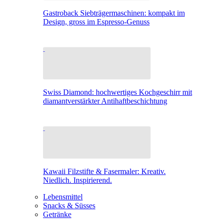
Gastroback Siebträgermaschinen: kompakt im
Design, gross im Espresso-Genuss
Swiss Diamond: hochwertiges Kochgeschirr mit
diamantverstärkter Antihaftbeschichtung
Kawaii Filzstifte & Fasermaler: Kreativ.
Niedlich. Inspirierend.
Lebensmittel
Snacks & Süsses
Getränke