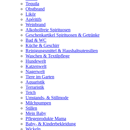
Tequila
Obstbrand
Likör
Apéritifs
Weinbrand
Alkoholfreie Spirituosen
Geschenkartikel Spirituosen & Getränke
Bad & WC
Küche & Geschirr
Reinigungsmittel & Haushaltsutensilien
Waschen & Textilpflege
Hundewelt
Katzenwelt
Nagerwelt
Tiere im Garten
Aquaristik
Terraristik
Teich
Umstands- & Stillmode
Milchpumpen
Stillen
Mein Baby
Pflegeprodukte Mama
Baby- & Kinderbekleidung
Wickeln