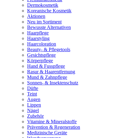
Dermokosmetik
Koreanische Kosmetik
Aktionen
Neu im Sortiment
Bewusste Alternativen
Haarpflege
Haarstyling
Haarcoloration
Beauty- & Pflegetools
Gesichtspflege
Körperpflege
Hand & Fusspflege
Rasur & Haarentfernung
Mund & Zahnpflege
Sonnen- & Insektenschutz
Düfte
Teint
Augen
Lippen
Nägel
Zubehör
Vitamine & Mineralstoffe
Prävention & Regeneration
Medizinische Geräte