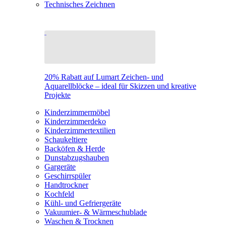
Technisches Zeichnen
20% Rabatt auf Lumart Zeichen- und
Aquarellblöcke – ideal für Skizzen und kreative
Projekte
Kinderzimmermöbel
Kinderzimmerdeko
Kinderzimmertextilien
Schaukeltiere
Backöfen & Herde
Dunstabzugshauben
Gargeräte
Geschirrspüler
Handtrockner
Kochfeld
Kühl- und Gefriergeräte
Vakuumier- & Wärmeschublade
Waschen & Trocknen