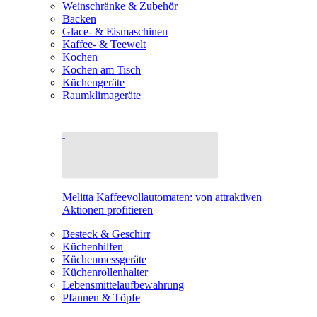
Weinschränke & Zubehör
Backen
Glace- & Eismaschinen
Kaffee- & Teewelt
Kochen
Kochen am Tisch
Küchengeräte
Raumklimageräte
Melitta Kaffeevollautomaten: von attraktiven
Aktionen profitieren
Besteck & Geschirr
Küchenhilfen
Küchenmessgeräte
Küchenrollenhalter
Lebensmittelaufbewahrung
Pfannen & Töpfe