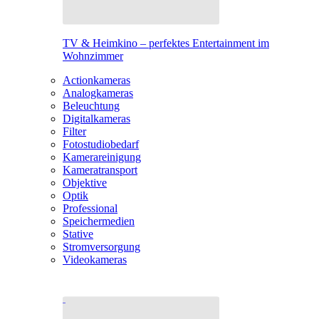
TV & Heimkino – perfektes Entertainment im
Wohnzimmer
Actionkameras
Analogkameras
Beleuchtung
Digitalkameras
Filter
Fotostudiobedarf
Kamerareinigung
Kameratransport
Objektive
Optik
Professional
Speichermedien
Stative
Stromversorgung
Videokameras