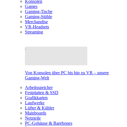
Konsolen
Games
Gaming-Tische
Gaming-Stühle
Merchandise
VR-Headsets
Streaming
Von Konsolen über PC bis hin zu VR – unsere
Gaming-Welt
Arbeitsspeicher
Festplatten & SSD
Grafikkarten
Laufwerke
Lüfter & Kühler
Mainboards
Netzteile
PC-Gehäuse & Barebones