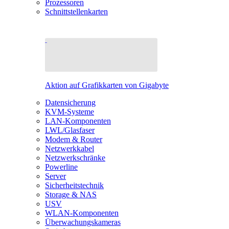
Prozessoren
Schnittstellenkarten
Aktion auf Grafikkarten von Gigabyte
Datensicherung
KVM-Systeme
LAN-Komponenten
LWL/Glasfaser
Modem & Router
Netzwerkkabel
Netzwerkschränke
Powerline
Server
Sicherheitstechnik
Storage & NAS
USV
WLAN-Komponenten
Überwachungskameras