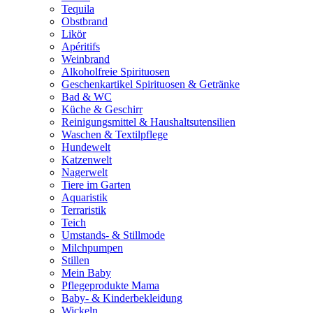
Tequila
Obstbrand
Likör
Apéritifs
Weinbrand
Alkoholfreie Spirituosen
Geschenkartikel Spirituosen & Getränke
Bad & WC
Küche & Geschirr
Reinigungsmittel & Haushaltsutensilien
Waschen & Textilpflege
Hundewelt
Katzenwelt
Nagerwelt
Tiere im Garten
Aquaristik
Terraristik
Teich
Umstands- & Stillmode
Milchpumpen
Stillen
Mein Baby
Pflegeprodukte Mama
Baby- & Kinderbekleidung
Wickeln