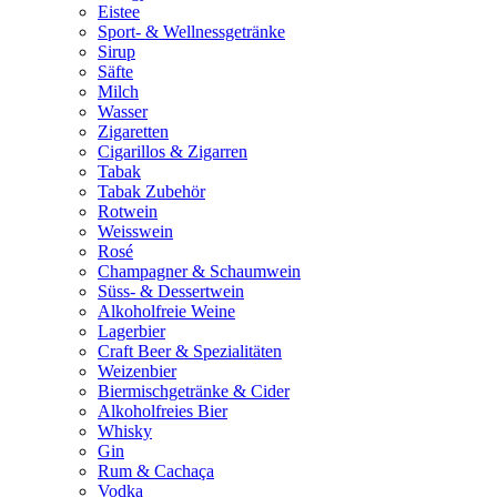
Eistee
Sport- & Wellnessgetränke
Sirup
Säfte
Milch
Wasser
Zigaretten
Cigarillos & Zigarren
Tabak
Tabak Zubehör
Rotwein
Weisswein
Rosé
Champagner & Schaumwein
Süss- & Dessertwein
Alkoholfreie Weine
Lagerbier
Craft Beer & Spezialitäten
Weizenbier
Biermischgetränke & Cider
Alkoholfreies Bier
Whisky
Gin
Rum & Cachaça
Vodka