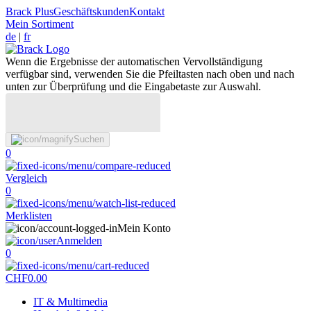
Brack Plus
Geschäftskunden
Kontakt
Mein Sortiment
de
|
fr
Wenn die Ergebnisse der automatischen Vervollständigung
verfügbar sind, verwenden Sie die Pfeiltasten nach oben und nach
unten zur Überprüfung und die Eingabetaste zur Auswahl.
Suchen
0
Vergleich
0
Merklisten
Mein Konto
Anmelden
0
CHF
0.00
IT & Multimedia