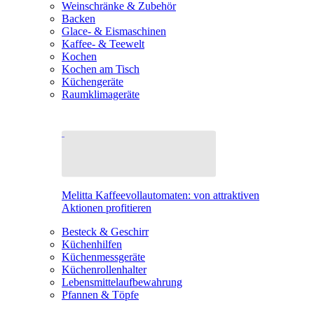
Weinschränke & Zubehör
Backen
Glace- & Eismaschinen
Kaffee- & Teewelt
Kochen
Kochen am Tisch
Küchengeräte
Raumklimageräte
Melitta Kaffeevollautomaten: von attraktiven
Aktionen profitieren
Besteck & Geschirr
Küchenhilfen
Küchenmessgeräte
Küchenrollenhalter
Lebensmittelaufbewahrung
Pfannen & Töpfe