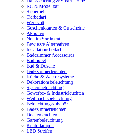
Haussteuerung & Smart Home
RC & Modellbau
Sicherheit
Tierbedarf
Werkstatt
Geschenkkarten & Gutscheine
Aktionen
Neu im Sortiment
Bewusste Alternativen
Installationsbedarf
Badezimmer Accessoires
Badmöbel
Bad & Dusche
Badezimmerleuchten
Küche & Wassersysteme
Dekorationsbeleuchtung
Systembeleuchtung
Gewerbe- & Industrieleuchten
Weihnachtsbeleuchtung
Beleuchtungszubehör
Badezimmerleuchten
Deckenleuchten
Gartenbeleuchtung
Kinderlampen
LED Streifen