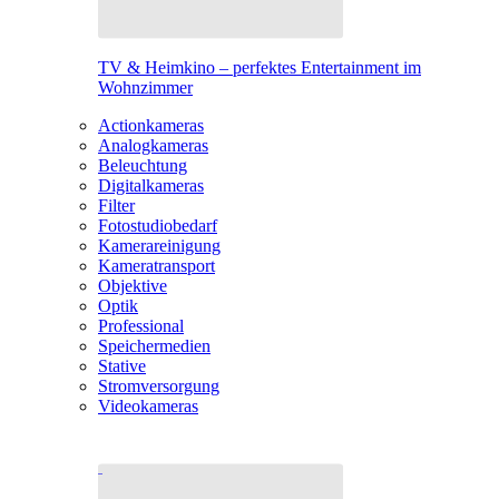
TV & Heimkino – perfektes Entertainment im
Wohnzimmer
Actionkameras
Analogkameras
Beleuchtung
Digitalkameras
Filter
Fotostudiobedarf
Kamerareinigung
Kameratransport
Objektive
Optik
Professional
Speichermedien
Stative
Stromversorgung
Videokameras