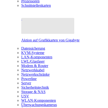
Prozessoren
Schnittstellenkarten
Aktion auf Grafikkarten von Gigabyte
Datensicherung
KVM-Systeme
LAN-Komponenten
LWL/Glasfaser
Modem & Router
Netzwerkkabel
Netzwerkschränke
Powerline
Server
Sicherheitstechnik
Storage & NAS
USV
WLAN-Komponenten
Überwachungskameras