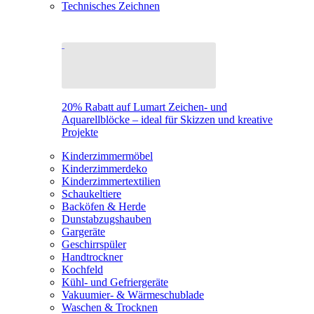
Technisches Zeichnen
20% Rabatt auf Lumart Zeichen- und
Aquarellblöcke – ideal für Skizzen und kreative
Projekte
Kinderzimmermöbel
Kinderzimmerdeko
Kinderzimmertextilien
Schaukeltiere
Backöfen & Herde
Dunstabzugshauben
Gargeräte
Geschirrspüler
Handtrockner
Kochfeld
Kühl- und Gefriergeräte
Vakuumier- & Wärmeschublade
Waschen & Trocknen