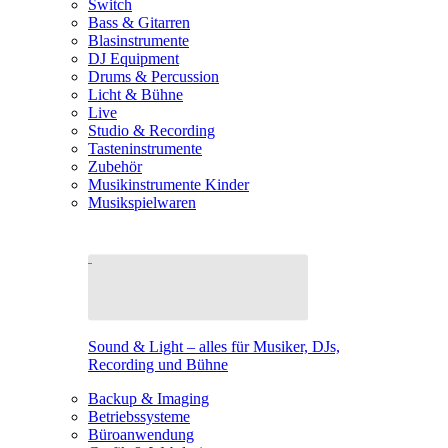
Switch
Bass & Gitarren
Blasinstrumente
DJ Equipment
Drums & Percussion
Licht & Bühne
Live
Studio & Recording
Tasteninstrumente
Zubehör
Musikinstrumente Kinder
Musikspielwaren
Sound & Light – alles für Musiker, DJs,
Recording und Bühne
Backup & Imaging
Betriebssysteme
Büroanwendung