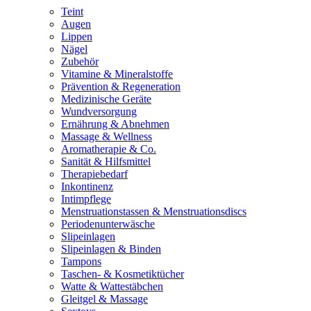
Teint
Augen
Lippen
Nägel
Zubehör
Vitamine & Mineralstoffe
Prävention & Regeneration
Medizinische Geräte
Wundversorgung
Ernährung & Abnehmen
Massage & Wellness
Aromatherapie & Co.
Sanität & Hilfsmittel
Therapiebedarf
Inkontinenz
Intimpflege
Menstruationstassen & Menstruationsdiscs
Periodenunterwäsche
Slipeinlagen
Slipeinlagen & Binden
Tampons
Taschen- & Kosmetiktücher
Watte & Wattestäbchen
Gleitgel & Massage