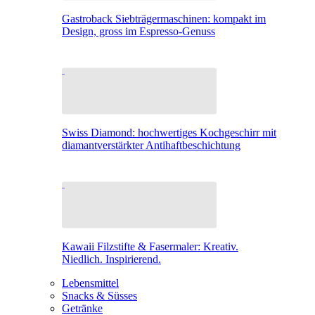
Gastroback Siebträgermaschinen: kompakt im
Design, gross im Espresso-Genuss
Swiss Diamond: hochwertiges Kochgeschirr mit
diamantverstärkter Antihaftbeschichtung
Kawaii Filzstifte & Fasermaler: Kreativ.
Niedlich. Inspirierend.
Lebensmittel
Snacks & Süsses
Getränke