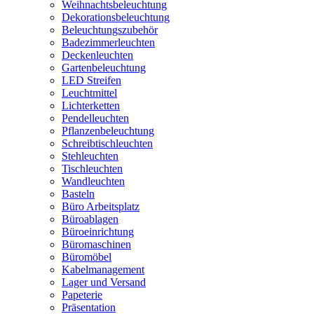
Weihnachtsbeleuchtung
Dekorationsbeleuchtung
Beleuchtungszubehör
Badezimmerleuchten
Deckenleuchten
Gartenbeleuchtung
LED Streifen
Leuchtmittel
Lichterketten
Pendelleuchten
Pflanzenbeleuchtung
Schreibtischleuchten
Stehleuchten
Tischleuchten
Wandleuchten
Basteln
Büro Arbeitsplatz
Büroablagen
Büroeinrichtung
Büromaschinen
Büromöbel
Kabelmanagement
Lager und Versand
Papeterie
Präsentation