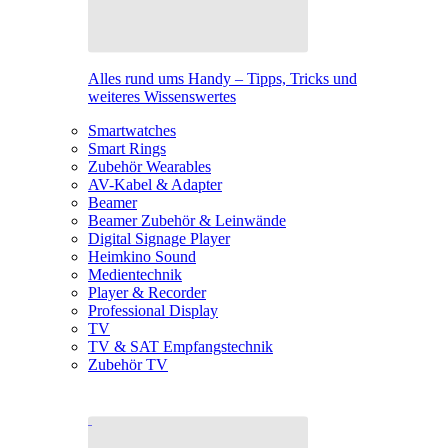
Alles rund ums Handy – Tipps, Tricks und
weiteres Wissenswertes
Smartwatches
Smart Rings
Zubehör Wearables
AV-Kabel & Adapter
Beamer
Beamer Zubehör & Leinwände
Digital Signage Player
Heimkino Sound
Medientechnik
Player & Recorder
Professional Display
TV
TV & SAT Empfangstechnik
Zubehör TV