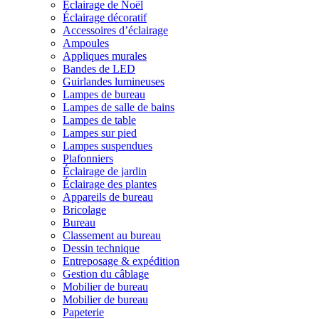
Éclairage de Noël
Éclairage décoratif
Accessoires d’éclairage
Ampoules
Appliques murales
Bandes de LED
Guirlandes lumineuses
Lampes de bureau
Lampes de salle de bains
Lampes de table
Lampes sur pied
Lampes suspendues
Plafonniers
Éclairage de jardin
Éclairage des plantes
Appareils de bureau
Bricolage
Bureau
Classement au bureau
Dessin technique
Entreposage & expédition
Gestion du câblage
Mobilier de bureau
Mobilier de bureau
Papeterie