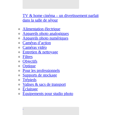
TV & home cinéma – un divertissement parfait
dans la salle de séjour
Alimentation électrique
Appareils photo analogiques
Appareils photo numériques
Caméras d’action
Caméras vidéo
Entretien & nettoyage
Filtres
Objectifs
Optique
Pour les professionnels
Supports de stockage
Trépieds
Valises & sacs de transport
Éclairage
Équipements pour studio photo