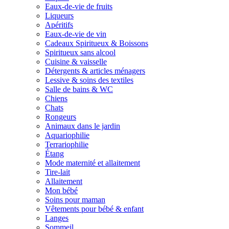
Eaux-de-vie de fruits
Liqueurs
Apéritifs
Eaux-de-vie de vin
Cadeaux Spiritueux & Boissons
Spiritueux sans alcool
Cuisine & vaisselle
Détergents & articles ménagers
Lessive & soins des textiles
Salle de bains & WC
Chiens
Chats
Rongeurs
Animaux dans le jardin
Aquariophilie
Terrariophilie
Étang
Mode maternité et allaitement
Tire-lait
Allaitement
Mon bébé
Soins pour maman
Vêtements pour bébé & enfant
Langes
Sommeil