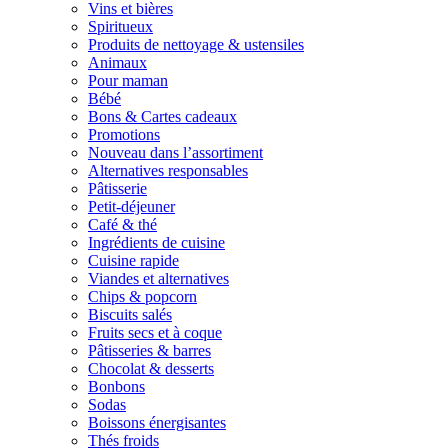
Vins et bières
Spiritueux
Produits de nettoyage & ustensiles
Animaux
Pour maman
Bébé
Bons & Cartes cadeaux
Promotions
Nouveau dans l’assortiment
Alternatives responsables
Pâtisserie
Petit-déjeuner
Café & thé
Ingrédients de cuisine
Cuisine rapide
Viandes et alternatives
Chips & popcorn
Biscuits salés
Fruits secs et à coque
Pâtisseries & barres
Chocolat & desserts
Bonbons
Sodas
Boissons énergisantes
Thés froids