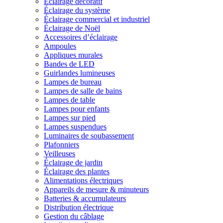
Éclairage décoratif
Éclairage du système
Éclairage commercial et industriel
Éclairage de Noël
Accessoires d’éclairage
Ampoules
Appliques murales
Bandes de LED
Guirlandes lumineuses
Lampes de bureau
Lampes de salle de bains
Lampes de table
Lampes pour enfants
Lampes sur pied
Lampes suspendues
Luminaires de soubassement
Plafonniers
Veilleuses
Éclairage de jardin
Éclairage des plantes
Alimentations électriques
Appareils de mesure & minuteurs
Batteries & accumulateurs
Distribution électrique
Gestion du câblage