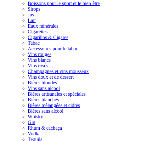
Boissons pour le sport et le bien-être
Sirops
Jus
Lait
Eaux minérales
Cigarettes
Cigarillos & Cigares
Tabac
Accessoires pour le tabac
Vins rouges
Vins blancs
Vins rosés
Champagnes et vins mousseux
Vins doux et de dessert
Bières blondes
Vins sans alcool
Bières artisanales et spéciales
Bières blanches
Bières mèlangées et cidres
Bières sans alcool
Whisky
Gin
Rhum & cachaça
Vodka
Tequila