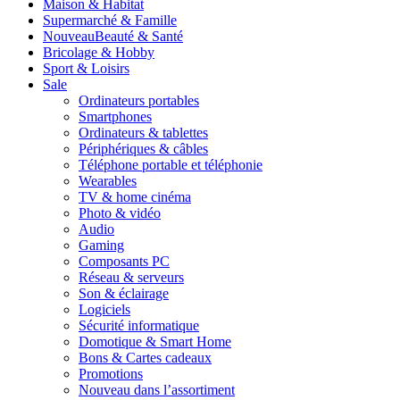
Maison & Habitat
Supermarché & Famille
Nouveau
Beauté & Santé
Bricolage & Hobby
Sport & Loisirs
Sale
Ordinateurs portables
Smartphones
Ordinateurs & tablettes
Périphériques & câbles
Téléphone portable et téléphonie
Wearables
TV & home cinéma
Photo & vidéo
Audio
Gaming
Composants PC
Réseau & serveurs
Son & éclairage
Logiciels
Sécurité informatique
Domotique & Smart Home
Bons & Cartes cadeaux
Promotions
Nouveau dans l’assortiment