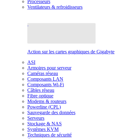
Processeurs
Ventilateurs & refroidisseurs
Action sur les cartes graphiques de Gigabyte
ASI
Armoires pour serveur
Caméras réseau
Composants LAN
Composants Wi-Fi
Câbles réseau
Fibre optique
Modems & routeurs
Powerline (CPL)
Sauvegarde des données
Serveurs
Stockage & NAS
Systèmes KVM
Techniques de sécurité