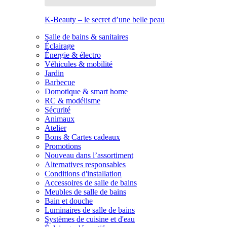
K-Beauty – le secret d’une belle peau
Salle de bains & sanitaires
Éclairage
Énergie & électro
Véhicules & mobilité
Jardin
Barbecue
Domotique & smart home
RC & modélisme
Sécurité
Animaux
Atelier
Bons & Cartes cadeaux
Promotions
Nouveau dans l’assortiment
Alternatives responsables
Conditions d'installation
Accessoires de salle de bains
Meubles de salle de bains
Bain et douche
Luminaires de salle de bains
Systèmes de cuisine et d'eau