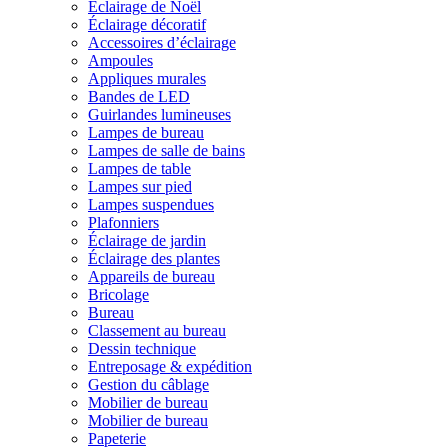
Éclairage de Noël
Éclairage décoratif
Accessoires d’éclairage
Ampoules
Appliques murales
Bandes de LED
Guirlandes lumineuses
Lampes de bureau
Lampes de salle de bains
Lampes de table
Lampes sur pied
Lampes suspendues
Plafonniers
Éclairage de jardin
Éclairage des plantes
Appareils de bureau
Bricolage
Bureau
Classement au bureau
Dessin technique
Entreposage & expédition
Gestion du câblage
Mobilier de bureau
Mobilier de bureau
Papeterie