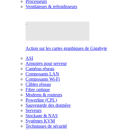
Processeurs
Ventilateurs & refroidisseurs
Action sur les cartes graphiques de Gigabyte
ASI
Armoires pour serveur
Caméras réseau
Composants LAN
Composants Wi-Fi
Câbles réseau
Fibre optique
Modems & routeurs
Powerline (CPL)
Sauvegarde des données
Serveurs
Stockage & NAS
Systèmes KVM
Techniques de sécurité