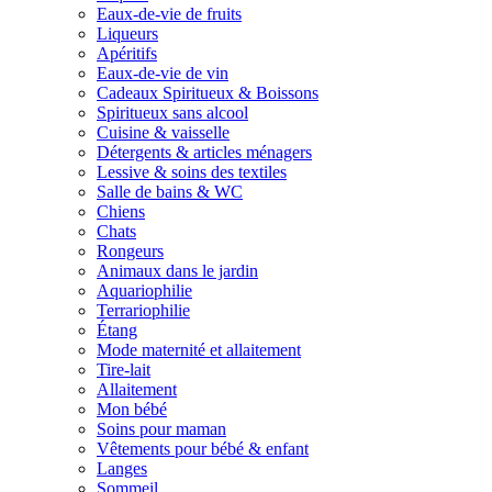
Eaux-de-vie de fruits
Liqueurs
Apéritifs
Eaux-de-vie de vin
Cadeaux Spiritueux & Boissons
Spiritueux sans alcool
Cuisine & vaisselle
Détergents & articles ménagers
Lessive & soins des textiles
Salle de bains & WC
Chiens
Chats
Rongeurs
Animaux dans le jardin
Aquariophilie
Terrariophilie
Étang
Mode maternité et allaitement
Tire-lait
Allaitement
Mon bébé
Soins pour maman
Vêtements pour bébé & enfant
Langes
Sommeil