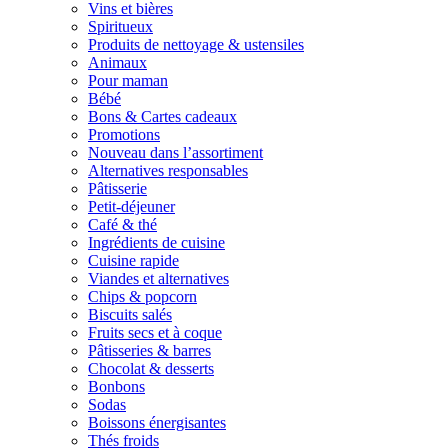
Vins et bières
Spiritueux
Produits de nettoyage & ustensiles
Animaux
Pour maman
Bébé
Bons & Cartes cadeaux
Promotions
Nouveau dans l’assortiment
Alternatives responsables
Pâtisserie
Petit-déjeuner
Café & thé
Ingrédients de cuisine
Cuisine rapide
Viandes et alternatives
Chips & popcorn
Biscuits salés
Fruits secs et à coque
Pâtisseries & barres
Chocolat & desserts
Bonbons
Sodas
Boissons énergisantes
Thés froids