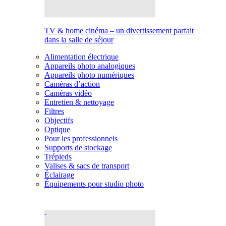
TV & home cinéma – un divertissement parfait
dans la salle de séjour
Alimentation électrique
Appareils photo analogiques
Appareils photo numériques
Caméras d’action
Caméras vidéo
Entretien & nettoyage
Filtres
Objectifs
Optique
Pour les professionnels
Supports de stockage
Trépieds
Valises & sacs de transport
Éclairage
Équipements pour studio photo