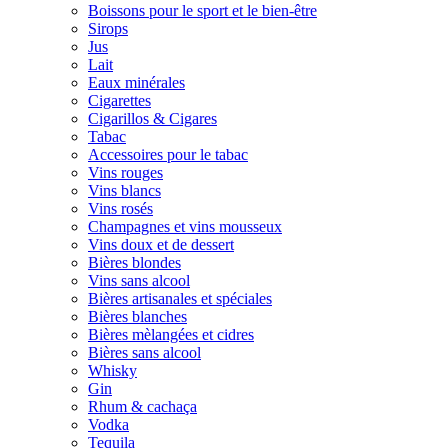
Boissons pour le sport et le bien-être
Sirops
Jus
Lait
Eaux minérales
Cigarettes
Cigarillos & Cigares
Tabac
Accessoires pour le tabac
Vins rouges
Vins blancs
Vins rosés
Champagnes et vins mousseux
Vins doux et de dessert
Bières blondes
Vins sans alcool
Bières artisanales et spéciales
Bières blanches
Bières mèlangées et cidres
Bières sans alcool
Whisky
Gin
Rhum & cachaça
Vodka
Tequila