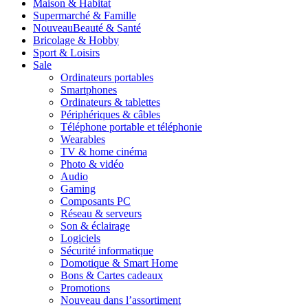
Maison & Habitat
Supermarché & Famille
Nouveau
Beauté & Santé
Bricolage & Hobby
Sport & Loisirs
Sale
Ordinateurs portables
Smartphones
Ordinateurs & tablettes
Périphériques & câbles
Téléphone portable et téléphonie
Wearables
TV & home cinéma
Photo & vidéo
Audio
Gaming
Composants PC
Réseau & serveurs
Son & éclairage
Logiciels
Sécurité informatique
Domotique & Smart Home
Bons & Cartes cadeaux
Promotions
Nouveau dans l’assortiment