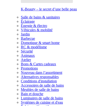
K-Beauty – le secret d’une belle peau
Salle de bains & sanitaires
Éclairage
Énergie & électro
Véhicules & mobilité
Jardin
Barbecue
Domotique & smart home
RC & modélisme
Sécurité
Animaux
Atelier
Bons & Cartes cadeaux
Promotions
Nouveau dans l’assortiment
Alternatives responsables
Conditions d'installation
Accessoires de salle de bains
Meubles de salle de bains
Bain et douche
Luminaires de salle de bains
Systèmes de cuisine et d'eau