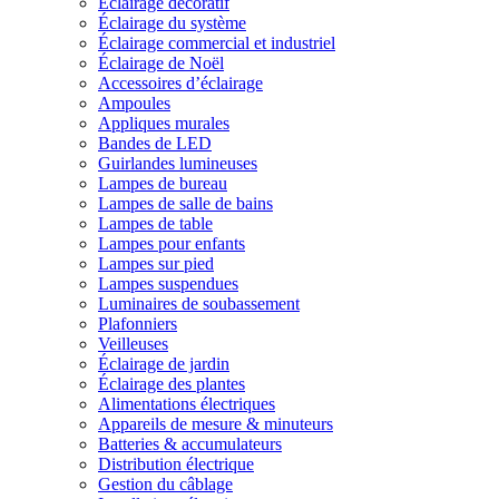
Éclairage décoratif
Éclairage du système
Éclairage commercial et industriel
Éclairage de Noël
Accessoires d’éclairage
Ampoules
Appliques murales
Bandes de LED
Guirlandes lumineuses
Lampes de bureau
Lampes de salle de bains
Lampes de table
Lampes pour enfants
Lampes sur pied
Lampes suspendues
Luminaires de soubassement
Plafonniers
Veilleuses
Éclairage de jardin
Éclairage des plantes
Alimentations électriques
Appareils de mesure & minuteurs
Batteries & accumulateurs
Distribution électrique
Gestion du câblage