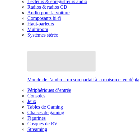
Lecteurs & enregistreurs audio
Radios & radios CD
Audio pour la voiture
Composants hi-fi
Haut-parleurs
Multiroom
Systèmes stéréo
Monde de l’audio – un son parfait à la maison et en dép
Périphériques d’entrée
Consoles
Jeux
Tables de Gaming
Chaises de gaming
Figurines
Casques de RV
Streaming