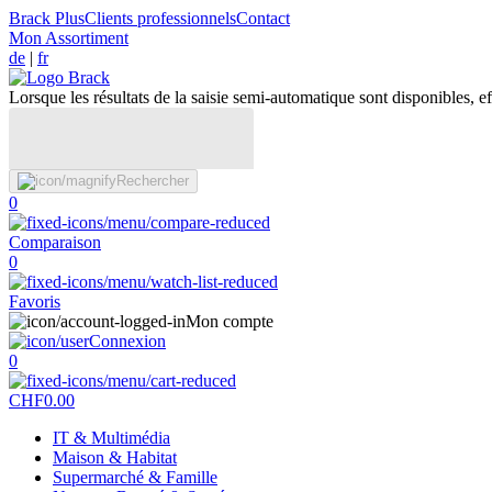
Brack Plus
Clients professionnels
Contact
Mon Assortiment
de
|
fr
Lorsque les résultats de la saisie semi-automatique sont disponibles, eff
Rechercher
0
Comparaison
0
Favoris
Mon compte
Connexion
0
CHF
0.00
IT & Multimédia
Maison & Habitat
Supermarché & Famille