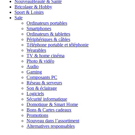
Nouveau
Beauté & Santé
Bricolage & Hobby
Sport & Loisirs
Sale
Ordinateurs portables
Smartphones
Ordinateurs & tablettes
Périphériques & câbles
Téléphone portable et téléphonie
Wearables
TV & home cinéma
Photo & vidéo
Audio
Gaming
Composants PC
Réseau & serveurs
Son & éclairage
Logiciels
Sécurité informatique
Domotique & Smart Home
Bons & Cartes cadeaux
Promotions
Nouveau dans l’assortiment
Alternatives responsables