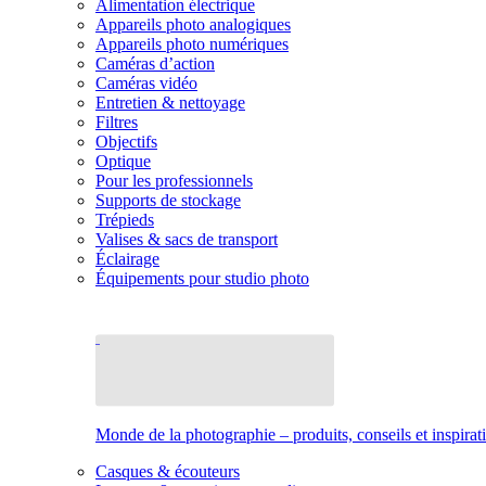
Alimentation électrique
Appareils photo analogiques
Appareils photo numériques
Caméras d’action
Caméras vidéo
Entretien & nettoyage
Filtres
Objectifs
Optique
Pour les professionnels
Supports de stockage
Trépieds
Valises & sacs de transport
Éclairage
Équipements pour studio photo
Monde de la photographie – produits, conseils et inspirat
Casques & écouteurs