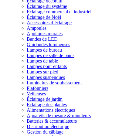
Éclairage décoratif
Éclairage du système
Éclairage commercial et industriel
Éclairage de Noël
Accessoires d’éclairage
Ampoules
Appliques murales
Bandes de LED
Guirlandes lumineuses
Lampes de bureau
Lampes de salle de bains
Lampes de table
Lampes pour enfants
Lampes sur pied
Lampes suspendues
Luminaires de soubassement
Plafonniers
Veilleuses
Éclairage de jardin
Éclairage des plantes
Alimentations électriques
Appareils de mesure & minuteurs
Batteries & accumulateurs
Distribution électrique
Gestion du câblage