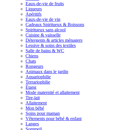
Eaux-de-vie de fruits
Liqueurs
Apéritifs
Eaux-de-vie de vin
Cadeaux Spiritueux & Boissons
Spiritueux sans alcool
Cuisine & vaisselle
Détergents & articles ménagers
Lessive & soins des textiles
Salle de bains & WC
Chiens
Chats
Rongeurs
Animaux dans le jardin
Aquariophilie
Terrariophilie
Étang
Mode maternité et allaitement
Tire-lait
Allaitement
Mon bébé
Soins pour maman
Vêtements pour bébé & enfant
Langes
Sommeil