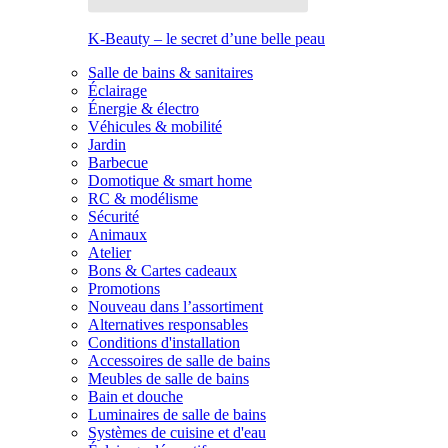
K-Beauty – le secret d’une belle peau
Salle de bains & sanitaires
Éclairage
Énergie & électro
Véhicules & mobilité
Jardin
Barbecue
Domotique & smart home
RC & modélisme
Sécurité
Animaux
Atelier
Bons & Cartes cadeaux
Promotions
Nouveau dans l’assortiment
Alternatives responsables
Conditions d'installation
Accessoires de salle de bains
Meubles de salle de bains
Bain et douche
Luminaires de salle de bains
Systèmes de cuisine et d'eau