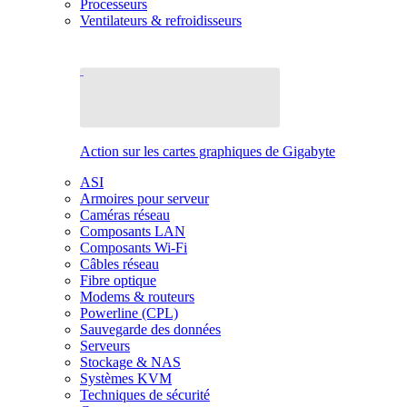
Processeurs
Ventilateurs & refroidisseurs
Action sur les cartes graphiques de Gigabyte
ASI
Armoires pour serveur
Caméras réseau
Composants LAN
Composants Wi-Fi
Câbles réseau
Fibre optique
Modems & routeurs
Powerline (CPL)
Sauvegarde des données
Serveurs
Stockage & NAS
Systèmes KVM
Techniques de sécurité