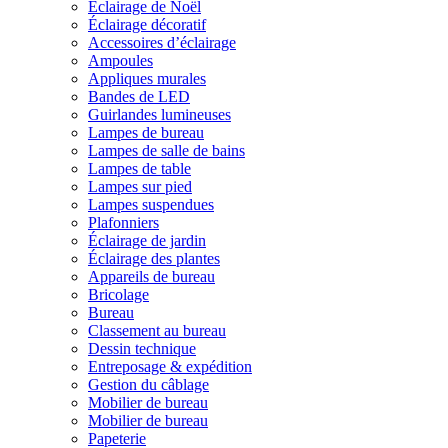
Éclairage de Noël
Éclairage décoratif
Accessoires d’éclairage
Ampoules
Appliques murales
Bandes de LED
Guirlandes lumineuses
Lampes de bureau
Lampes de salle de bains
Lampes de table
Lampes sur pied
Lampes suspendues
Plafonniers
Éclairage de jardin
Éclairage des plantes
Appareils de bureau
Bricolage
Bureau
Classement au bureau
Dessin technique
Entreposage & expédition
Gestion du câblage
Mobilier de bureau
Mobilier de bureau
Papeterie