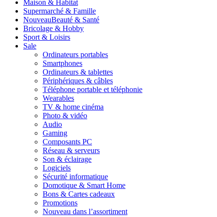
Maison & Habitat
Supermarché & Famille
Nouveau
Beauté & Santé
Bricolage & Hobby
Sport & Loisirs
Sale
Ordinateurs portables
Smartphones
Ordinateurs & tablettes
Périphériques & câbles
Téléphone portable et téléphonie
Wearables
TV & home cinéma
Photo & vidéo
Audio
Gaming
Composants PC
Réseau & serveurs
Son & éclairage
Logiciels
Sécurité informatique
Domotique & Smart Home
Bons & Cartes cadeaux
Promotions
Nouveau dans l’assortiment