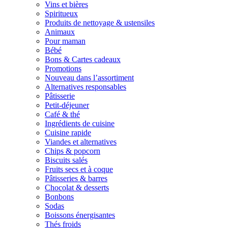
Vins et bières
Spiritueux
Produits de nettoyage & ustensiles
Animaux
Pour maman
Bébé
Bons & Cartes cadeaux
Promotions
Nouveau dans l’assortiment
Alternatives responsables
Pâtisserie
Petit-déjeuner
Café & thé
Ingrédients de cuisine
Cuisine rapide
Viandes et alternatives
Chips & popcorn
Biscuits salés
Fruits secs et à coque
Pâtisseries & barres
Chocolat & desserts
Bonbons
Sodas
Boissons énergisantes
Thés froids