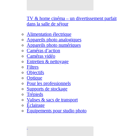
TV & home cinéma – un divertissement parfait
dans la salle de séjour
Alimentation électrique
Appareils photo analogiques
Appareils photo numériques
Caméras d’action
Caméras vidéo
Entretien & nettoyage
Filtres
Objectifs
Optique
Pour les professionnels
Supports de stockage
Trépieds
Valises & sacs de transport
Éclairage
Équipements pour studio photo