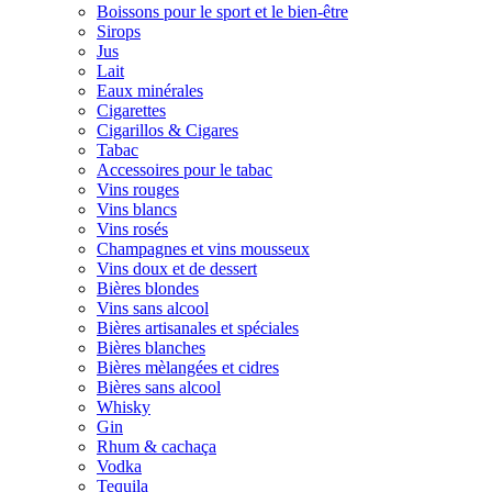
Boissons pour le sport et le bien-être
Sirops
Jus
Lait
Eaux minérales
Cigarettes
Cigarillos & Cigares
Tabac
Accessoires pour le tabac
Vins rouges
Vins blancs
Vins rosés
Champagnes et vins mousseux
Vins doux et de dessert
Bières blondes
Vins sans alcool
Bières artisanales et spéciales
Bières blanches
Bières mèlangées et cidres
Bières sans alcool
Whisky
Gin
Rhum & cachaça
Vodka
Tequila