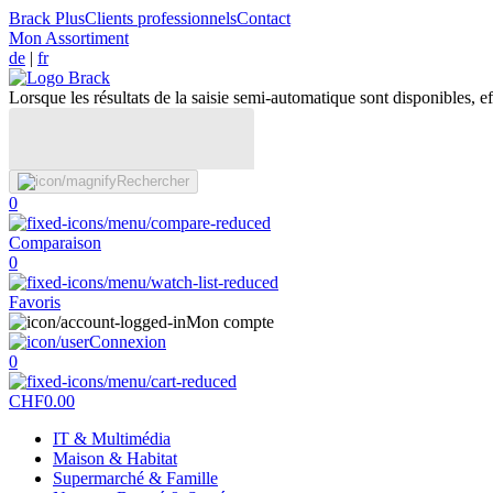
Brack Plus
Clients professionnels
Contact
Mon Assortiment
de
|
fr
Lorsque les résultats de la saisie semi-automatique sont disponibles, eff
Rechercher
0
Comparaison
0
Favoris
Mon compte
Connexion
0
CHF
0.00
IT & Multimédia
Maison & Habitat
Supermarché & Famille