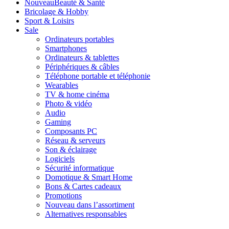
Nouveau
Beauté & Santé
Bricolage & Hobby
Sport & Loisirs
Sale
Ordinateurs portables
Smartphones
Ordinateurs & tablettes
Périphériques & câbles
Téléphone portable et téléphonie
Wearables
TV & home cinéma
Photo & vidéo
Audio
Gaming
Composants PC
Réseau & serveurs
Son & éclairage
Logiciels
Sécurité informatique
Domotique & Smart Home
Bons & Cartes cadeaux
Promotions
Nouveau dans l’assortiment
Alternatives responsables