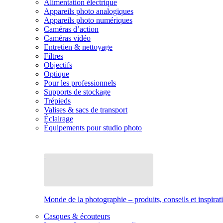
Alimentation électrique
Appareils photo analogiques
Appareils photo numériques
Caméras d’action
Caméras vidéo
Entretien & nettoyage
Filtres
Objectifs
Optique
Pour les professionnels
Supports de stockage
Trépieds
Valises & sacs de transport
Éclairage
Équipements pour studio photo
Monde de la photographie – produits, conseils et inspirat
Casques & écouteurs