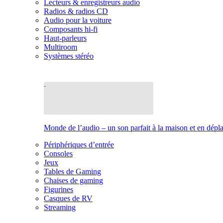
Lecteurs & enregistreurs audio
Radios & radios CD
Audio pour la voiture
Composants hi-fi
Haut-parleurs
Multiroom
Systèmes stéréo
Monde de l’audio – un son parfait à la maison et en dép
Périphériques d’entrée
Consoles
Jeux
Tables de Gaming
Chaises de gaming
Figurines
Casques de RV
Streaming