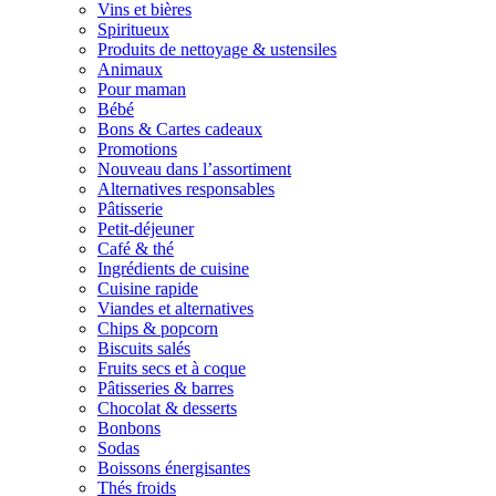
Vins et bières
Spiritueux
Produits de nettoyage & ustensiles
Animaux
Pour maman
Bébé
Bons & Cartes cadeaux
Promotions
Nouveau dans l’assortiment
Alternatives responsables
Pâtisserie
Petit-déjeuner
Café & thé
Ingrédients de cuisine
Cuisine rapide
Viandes et alternatives
Chips & popcorn
Biscuits salés
Fruits secs et à coque
Pâtisseries & barres
Chocolat & desserts
Bonbons
Sodas
Boissons énergisantes
Thés froids