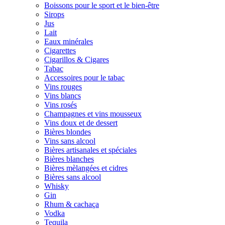
Boissons pour le sport et le bien-être
Sirops
Jus
Lait
Eaux minérales
Cigarettes
Cigarillos & Cigares
Tabac
Accessoires pour le tabac
Vins rouges
Vins blancs
Vins rosés
Champagnes et vins mousseux
Vins doux et de dessert
Bières blondes
Vins sans alcool
Bières artisanales et spéciales
Bières blanches
Bières mèlangées et cidres
Bières sans alcool
Whisky
Gin
Rhum & cachaça
Vodka
Tequila