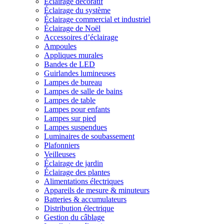
Éclairage décoratif
Éclairage du système
Éclairage commercial et industriel
Éclairage de Noël
Accessoires d’éclairage
Ampoules
Appliques murales
Bandes de LED
Guirlandes lumineuses
Lampes de bureau
Lampes de salle de bains
Lampes de table
Lampes pour enfants
Lampes sur pied
Lampes suspendues
Luminaires de soubassement
Plafonniers
Veilleuses
Éclairage de jardin
Éclairage des plantes
Alimentations électriques
Appareils de mesure & minuteurs
Batteries & accumulateurs
Distribution électrique
Gestion du câblage