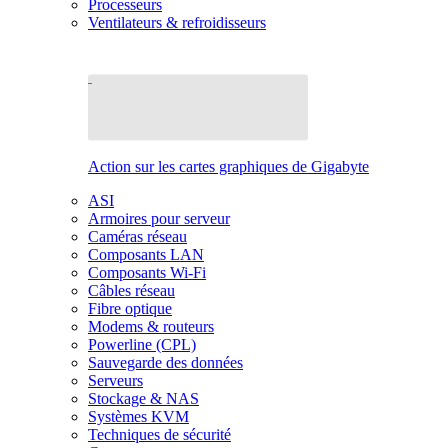
Processeurs
Ventilateurs & refroidisseurs
Action sur les cartes graphiques de Gigabyte
ASI
Armoires pour serveur
Caméras réseau
Composants LAN
Composants Wi-Fi
Câbles réseau
Fibre optique
Modems & routeurs
Powerline (CPL)
Sauvegarde des données
Serveurs
Stockage & NAS
Systèmes KVM
Techniques de sécurité