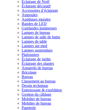
Éclairage de Noël
Éclairage décoratif
Accessoires d’éclairage
Ampoules
Appliques murales
Bandes de LED
Guirlandes lumineuses
Lampes de bureau
Lampes de salle de bains
Lampes de table
Lampes sur pied
Lampes suspendues
Plafonniers
Éclairage de jardin
Éclairage des plantes
Appareils de bureau
Bricolage
Bureau
Classement au bureau
Dessin technique
Entreposage & expédition
Gestion du câblage
Mobilier de bureau
Mobilier de bureau
Papeterie