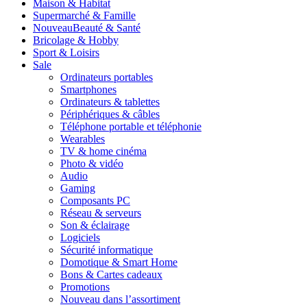
Maison & Habitat
Supermarché & Famille
Nouveau
Beauté & Santé
Bricolage & Hobby
Sport & Loisirs
Sale
Ordinateurs portables
Smartphones
Ordinateurs & tablettes
Périphériques & câbles
Téléphone portable et téléphonie
Wearables
TV & home cinéma
Photo & vidéo
Audio
Gaming
Composants PC
Réseau & serveurs
Son & éclairage
Logiciels
Sécurité informatique
Domotique & Smart Home
Bons & Cartes cadeaux
Promotions
Nouveau dans l’assortiment