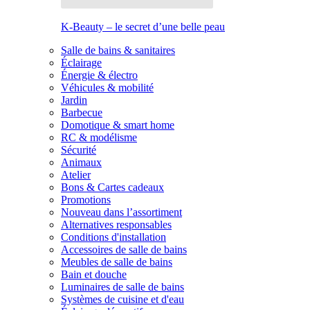
K-Beauty – le secret d’une belle peau
Salle de bains & sanitaires
Éclairage
Énergie & électro
Véhicules & mobilité
Jardin
Barbecue
Domotique & smart home
RC & modélisme
Sécurité
Animaux
Atelier
Bons & Cartes cadeaux
Promotions
Nouveau dans l’assortiment
Alternatives responsables
Conditions d'installation
Accessoires de salle de bains
Meubles de salle de bains
Bain et douche
Luminaires de salle de bains
Systèmes de cuisine et d'eau