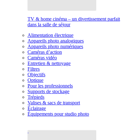
TV & home cinéma – un divertissement parfait
dans la salle de séjour
Alimentation électrique
Appareils photo analogiques
Appareils photo numériques
Caméras d’action
Caméras vidéo
Entretien & nettoyage
Filtres
Objectifs
Optique
Pour les professionnels
Supports de stockage
Trépieds
Valises & sacs de transport
Éclairage
Équipements pour studio photo