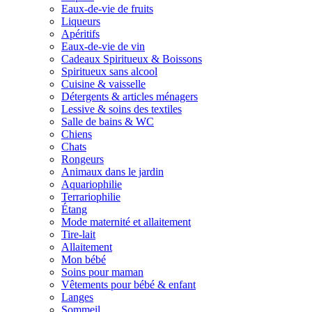
Eaux-de-vie de fruits
Liqueurs
Apéritifs
Eaux-de-vie de vin
Cadeaux Spiritueux & Boissons
Spiritueux sans alcool
Cuisine & vaisselle
Détergents & articles ménagers
Lessive & soins des textiles
Salle de bains & WC
Chiens
Chats
Rongeurs
Animaux dans le jardin
Aquariophilie
Terrariophilie
Étang
Mode maternité et allaitement
Tire-lait
Allaitement
Mon bébé
Soins pour maman
Vêtements pour bébé & enfant
Langes
Sommeil