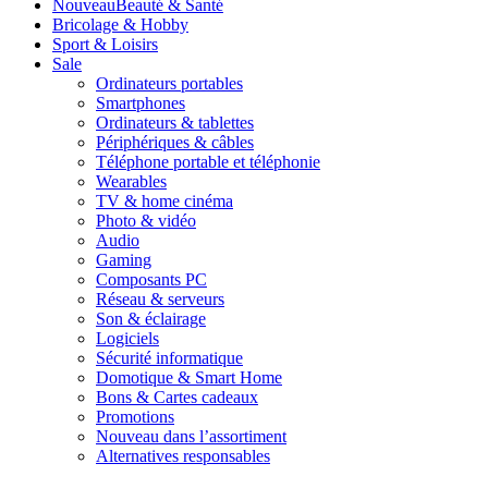
Nouveau
Beauté & Santé
Bricolage & Hobby
Sport & Loisirs
Sale
Ordinateurs portables
Smartphones
Ordinateurs & tablettes
Périphériques & câbles
Téléphone portable et téléphonie
Wearables
TV & home cinéma
Photo & vidéo
Audio
Gaming
Composants PC
Réseau & serveurs
Son & éclairage
Logiciels
Sécurité informatique
Domotique & Smart Home
Bons & Cartes cadeaux
Promotions
Nouveau dans l’assortiment
Alternatives responsables