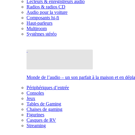
Lecteurs & enregistreurs audio
Radios & radios CD
Audio pour la voiture
Composants hi-fi
Haut-parleurs
Multiroom
Systèmes stéréo
Monde de l’audio – un son parfait à la maison et en dép
Périphériques d’entrée
Consoles
Jeux
Tables de Gaming
Chaises de gaming
Figurines
Casques de RV
Streaming