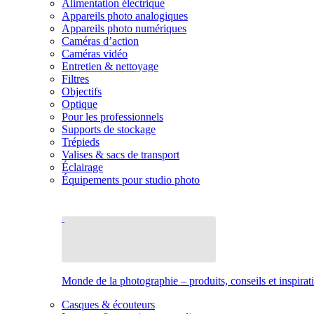
Alimentation électrique
Appareils photo analogiques
Appareils photo numériques
Caméras d’action
Caméras vidéo
Entretien & nettoyage
Filtres
Objectifs
Optique
Pour les professionnels
Supports de stockage
Trépieds
Valises & sacs de transport
Éclairage
Équipements pour studio photo
Monde de la photographie – produits, conseils et inspirat
Casques & écouteurs