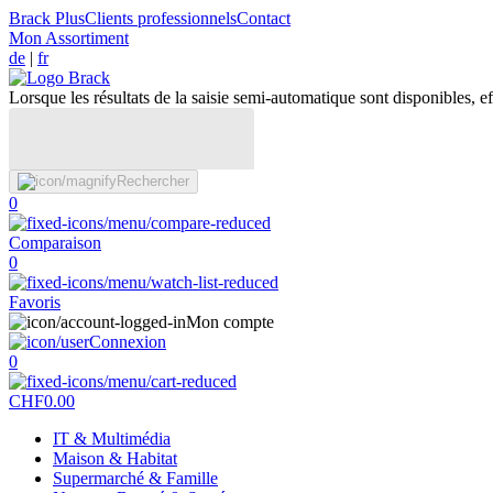
Brack Plus
Clients professionnels
Contact
Mon Assortiment
de
|
fr
Lorsque les résultats de la saisie semi-automatique sont disponibles, eff
Rechercher
0
Comparaison
0
Favoris
Mon compte
Connexion
0
CHF
0.00
IT & Multimédia
Maison & Habitat
Supermarché & Famille