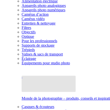
Alimentation électrique
Appareils photo analogiques
Appareils photo numériques
Caméras d’action
Caméras vidéo
Entretien & nettoyage
Filtres
Objectifs
Optique
Pour les professionnels
Supports de stockage
Trépieds
Valises & sacs de transport
Éclairage
Équipements pour studio photo
Monde de la photographie – produits, conseils et inspirat
Casques & écouteurs