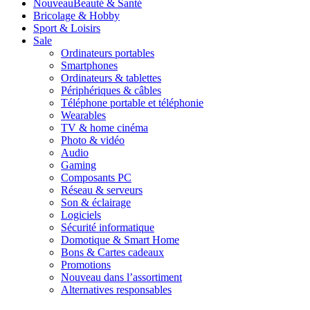
Nouveau
Beauté & Santé
Bricolage & Hobby
Sport & Loisirs
Sale
Ordinateurs portables
Smartphones
Ordinateurs & tablettes
Périphériques & câbles
Téléphone portable et téléphonie
Wearables
TV & home cinéma
Photo & vidéo
Audio
Gaming
Composants PC
Réseau & serveurs
Son & éclairage
Logiciels
Sécurité informatique
Domotique & Smart Home
Bons & Cartes cadeaux
Promotions
Nouveau dans l’assortiment
Alternatives responsables