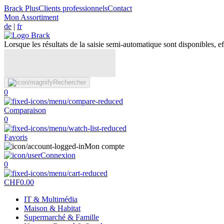
Brack Plus
Clients professionnels
Contact
Mon Assortiment
de
|
fr
Lorsque les résultats de la saisie semi-automatique sont disponibles, eff
Rechercher
0
Comparaison
0
Favoris
Mon compte
Connexion
0
CHF
0.00
IT & Multimédia
Maison & Habitat
Supermarché & Famille