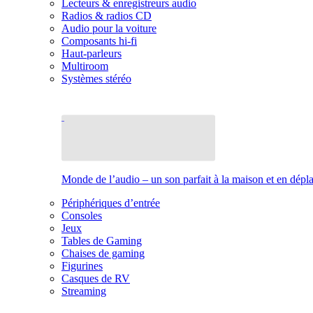
Lecteurs & enregistreurs audio
Radios & radios CD
Audio pour la voiture
Composants hi-fi
Haut-parleurs
Multiroom
Systèmes stéréo
Monde de l’audio – un son parfait à la maison et en dép
Périphériques d’entrée
Consoles
Jeux
Tables de Gaming
Chaises de gaming
Figurines
Casques de RV
Streaming