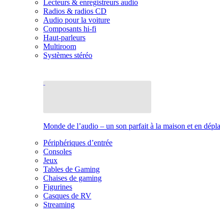
Lecteurs & enregistreurs audio
Radios & radios CD
Audio pour la voiture
Composants hi-fi
Haut-parleurs
Multiroom
Systèmes stéréo
Monde de l’audio – un son parfait à la maison et en dép
Périphériques d’entrée
Consoles
Jeux
Tables de Gaming
Chaises de gaming
Figurines
Casques de RV
Streaming