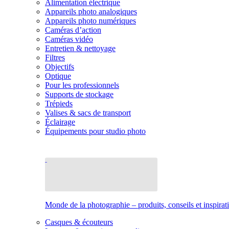
Alimentation électrique
Appareils photo analogiques
Appareils photo numériques
Caméras d’action
Caméras vidéo
Entretien & nettoyage
Filtres
Objectifs
Optique
Pour les professionnels
Supports de stockage
Trépieds
Valises & sacs de transport
Éclairage
Équipements pour studio photo
Monde de la photographie – produits, conseils et inspirat
Casques & écouteurs