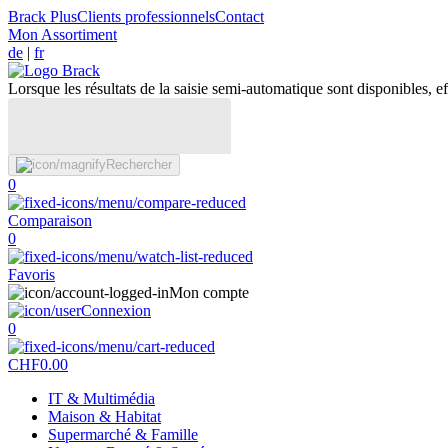
Brack Plus
Clients professionnels
Contact
Mon Assortiment
de
|
fr
Lorsque les résultats de la saisie semi-automatique sont disponibles, eff
Rechercher
0
Comparaison
0
Favoris
Mon compte
Connexion
0
CHF
0.00
IT & Multimédia
Maison & Habitat
Supermarché & Famille