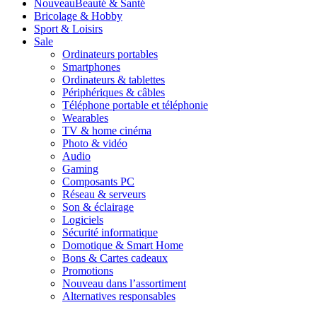
Nouveau
Beauté & Santé
Bricolage & Hobby
Sport & Loisirs
Sale
Ordinateurs portables
Smartphones
Ordinateurs & tablettes
Périphériques & câbles
Téléphone portable et téléphonie
Wearables
TV & home cinéma
Photo & vidéo
Audio
Gaming
Composants PC
Réseau & serveurs
Son & éclairage
Logiciels
Sécurité informatique
Domotique & Smart Home
Bons & Cartes cadeaux
Promotions
Nouveau dans l’assortiment
Alternatives responsables