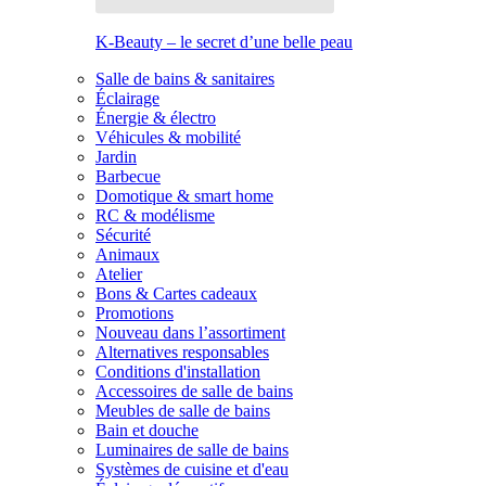
K-Beauty – le secret d’une belle peau
Salle de bains & sanitaires
Éclairage
Énergie & électro
Véhicules & mobilité
Jardin
Barbecue
Domotique & smart home
RC & modélisme
Sécurité
Animaux
Atelier
Bons & Cartes cadeaux
Promotions
Nouveau dans l’assortiment
Alternatives responsables
Conditions d'installation
Accessoires de salle de bains
Meubles de salle de bains
Bain et douche
Luminaires de salle de bains
Systèmes de cuisine et d'eau