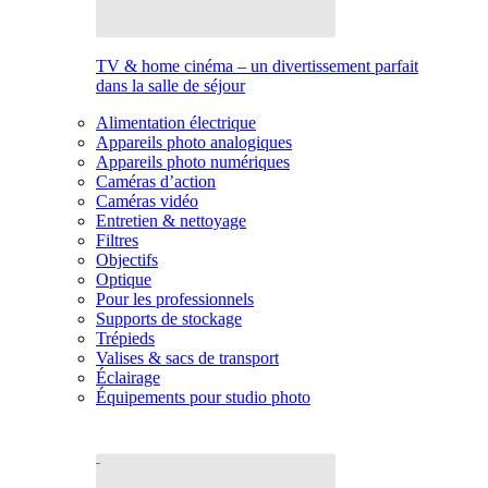
TV & home cinéma – un divertissement parfait
dans la salle de séjour
Alimentation électrique
Appareils photo analogiques
Appareils photo numériques
Caméras d’action
Caméras vidéo
Entretien & nettoyage
Filtres
Objectifs
Optique
Pour les professionnels
Supports de stockage
Trépieds
Valises & sacs de transport
Éclairage
Équipements pour studio photo