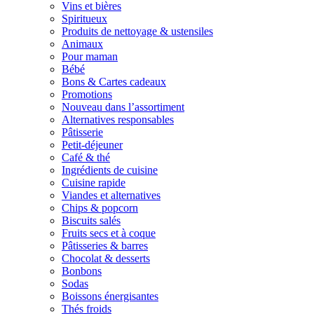
Vins et bières
Spiritueux
Produits de nettoyage & ustensiles
Animaux
Pour maman
Bébé
Bons & Cartes cadeaux
Promotions
Nouveau dans l’assortiment
Alternatives responsables
Pâtisserie
Petit-déjeuner
Café & thé
Ingrédients de cuisine
Cuisine rapide
Viandes et alternatives
Chips & popcorn
Biscuits salés
Fruits secs et à coque
Pâtisseries & barres
Chocolat & desserts
Bonbons
Sodas
Boissons énergisantes
Thés froids