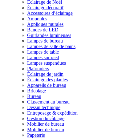
Éclairage de Noël
Éclairage décoratif
Accessoires d’éclairage
Ampoules
Appliques murales
Bandes de LED
Guirlandes lumineuses
Lampes de bureau
Lampes de salle de bains
Lampes de table
Lampes sur pied
Lampes suspendues
Plafonniers
Éclairage de jardin
Éclairage des plantes
Appareils de bureau
Bricolage
Bureau
Classement au bureau
Dessin technique
Entreposage & expédition
Gestion du câblage
Mobilier de bureau
Mobilier de bureau
Papeterie