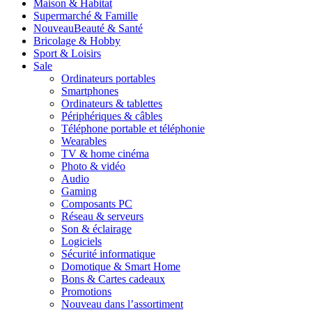
Maison & Habitat
Supermarché & Famille
Nouveau
Beauté & Santé
Bricolage & Hobby
Sport & Loisirs
Sale
Ordinateurs portables
Smartphones
Ordinateurs & tablettes
Périphériques & câbles
Téléphone portable et téléphonie
Wearables
TV & home cinéma
Photo & vidéo
Audio
Gaming
Composants PC
Réseau & serveurs
Son & éclairage
Logiciels
Sécurité informatique
Domotique & Smart Home
Bons & Cartes cadeaux
Promotions
Nouveau dans l’assortiment