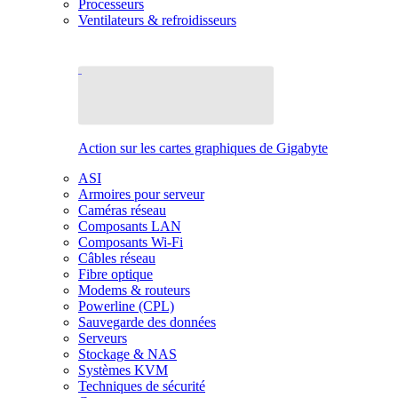
Processeurs
Ventilateurs & refroidisseurs
Action sur les cartes graphiques de Gigabyte
ASI
Armoires pour serveur
Caméras réseau
Composants LAN
Composants Wi-Fi
Câbles réseau
Fibre optique
Modems & routeurs
Powerline (CPL)
Sauvegarde des données
Serveurs
Stockage & NAS
Systèmes KVM
Techniques de sécurité