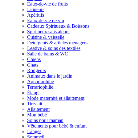
Eaux-de-vie de fruits
Liqueurs
Apéritifs
Eaux-de-vie de vin
Cadeaux Spiritueux & Boissons
Spiritueux sans alcool
Cuisine & vaisselle
Détergents & articles ménagers
Lessive & soins des textiles
Salle de bains & WC
Chiens
Chats
Rongeurs
Animaux dans le jardin
Aquariophilie
Terrariophilie
Étang
Mode maternité et allaitement
Tire-lait
Allaitement
Mon bébé
Soins pour maman
Vêtements pour bébé & enfant
Langes
Sommeil