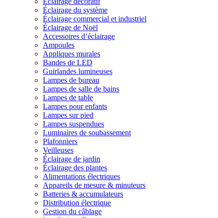
Éclairage décoratif
Éclairage du système
Éclairage commercial et industriel
Éclairage de Noël
Accessoires d’éclairage
Ampoules
Appliques murales
Bandes de LED
Guirlandes lumineuses
Lampes de bureau
Lampes de salle de bains
Lampes de table
Lampes pour enfants
Lampes sur pied
Lampes suspendues
Luminaires de soubassement
Plafonniers
Veilleuses
Éclairage de jardin
Éclairage des plantes
Alimentations électriques
Appareils de mesure & minuteurs
Batteries & accumulateurs
Distribution électrique
Gestion du câblage