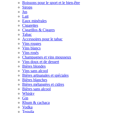
Boissons pour le sport et le bien-être
Sirops
Jus
Lait
Eaux minérales
Cigarettes
Cigarillos & Cigares
Tabac
Accessoires pour le tabac
Vins rouges
Vins blancs
Vins rosés
Champagnes et vins mousseux
Vins doux et de dessert
Bières blondes
Vins sans alcool
Bières artisanales et spéciales
Bières blanches
Bières mèlangées et cidres
Bières sans alcool
Whisky
Gin
Rhum & cachaça
Vodka
Tequila