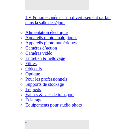
TV & home cinéma – un divertissement parfait
dans la salle de séjour
Alimentation électrique
Appareils photo analogiques
Appareils photo numériques
Caméras d’action
Caméras vidéo
Entretien & nettoyage
Filtres
Objectifs
Optique
Pour les professionnels
Supports de stockage
Trépieds
Valises & sacs de transport
Éclairage
Équipements pour studio photo