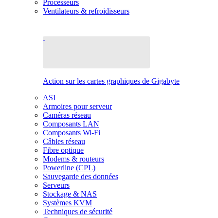
Processeurs
Ventilateurs & refroidisseurs
Action sur les cartes graphiques de Gigabyte
ASI
Armoires pour serveur
Caméras réseau
Composants LAN
Composants Wi-Fi
Câbles réseau
Fibre optique
Modems & routeurs
Powerline (CPL)
Sauvegarde des données
Serveurs
Stockage & NAS
Systèmes KVM
Techniques de sécurité