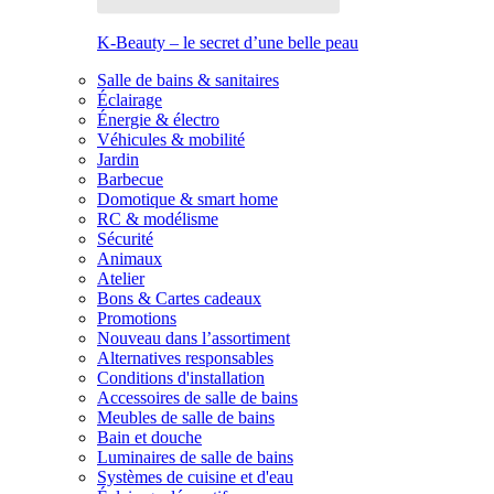
K-Beauty – le secret d’une belle peau
Salle de bains & sanitaires
Éclairage
Énergie & électro
Véhicules & mobilité
Jardin
Barbecue
Domotique & smart home
RC & modélisme
Sécurité
Animaux
Atelier
Bons & Cartes cadeaux
Promotions
Nouveau dans l’assortiment
Alternatives responsables
Conditions d'installation
Accessoires de salle de bains
Meubles de salle de bains
Bain et douche
Luminaires de salle de bains
Systèmes de cuisine et d'eau