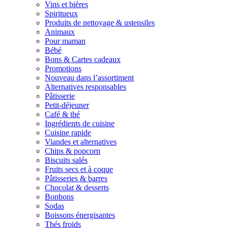
Vins et bières
Spiritueux
Produits de nettoyage & ustensiles
Animaux
Pour maman
Bébé
Bons & Cartes cadeaux
Promotions
Nouveau dans l’assortiment
Alternatives responsables
Pâtisserie
Petit-déjeuner
Café & thé
Ingrédients de cuisine
Cuisine rapide
Viandes et alternatives
Chips & popcorn
Biscuits salés
Fruits secs et à coque
Pâtisseries & barres
Chocolat & desserts
Bonbons
Sodas
Boissons énergisantes
Thés froids