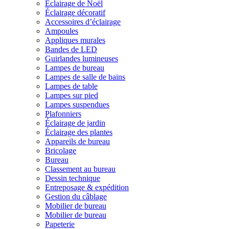
Éclairage de Noël
Éclairage décoratif
Accessoires d’éclairage
Ampoules
Appliques murales
Bandes de LED
Guirlandes lumineuses
Lampes de bureau
Lampes de salle de bains
Lampes de table
Lampes sur pied
Lampes suspendues
Plafonniers
Éclairage de jardin
Éclairage des plantes
Appareils de bureau
Bricolage
Bureau
Classement au bureau
Dessin technique
Entreposage & expédition
Gestion du câblage
Mobilier de bureau
Mobilier de bureau
Papeterie