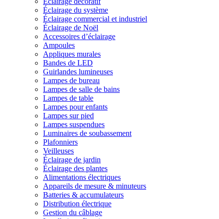
Éclairage décoratif
Éclairage du système
Éclairage commercial et industriel
Éclairage de Noël
Accessoires d’éclairage
Ampoules
Appliques murales
Bandes de LED
Guirlandes lumineuses
Lampes de bureau
Lampes de salle de bains
Lampes de table
Lampes pour enfants
Lampes sur pied
Lampes suspendues
Luminaires de soubassement
Plafonniers
Veilleuses
Éclairage de jardin
Éclairage des plantes
Alimentations électriques
Appareils de mesure & minuteurs
Batteries & accumulateurs
Distribution électrique
Gestion du câblage