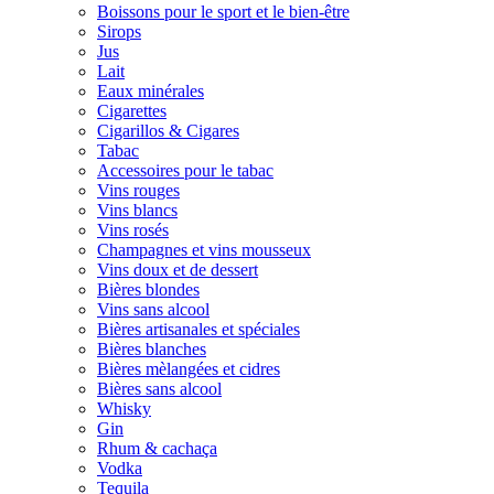
Boissons pour le sport et le bien-être
Sirops
Jus
Lait
Eaux minérales
Cigarettes
Cigarillos & Cigares
Tabac
Accessoires pour le tabac
Vins rouges
Vins blancs
Vins rosés
Champagnes et vins mousseux
Vins doux et de dessert
Bières blondes
Vins sans alcool
Bières artisanales et spéciales
Bières blanches
Bières mèlangées et cidres
Bières sans alcool
Whisky
Gin
Rhum & cachaça
Vodka
Tequila