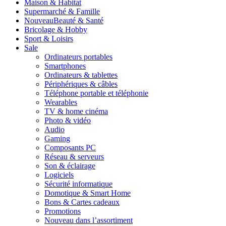
Maison & Habitat
Supermarché & Famille
Nouveau
Beauté & Santé
Bricolage & Hobby
Sport & Loisirs
Sale
Ordinateurs portables
Smartphones
Ordinateurs & tablettes
Périphériques & câbles
Téléphone portable et téléphonie
Wearables
TV & home cinéma
Photo & vidéo
Audio
Gaming
Composants PC
Réseau & serveurs
Son & éclairage
Logiciels
Sécurité informatique
Domotique & Smart Home
Bons & Cartes cadeaux
Promotions
Nouveau dans l’assortiment