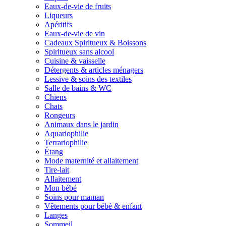
Eaux-de-vie de fruits
Liqueurs
Apéritifs
Eaux-de-vie de vin
Cadeaux Spiritueux & Boissons
Spiritueux sans alcool
Cuisine & vaisselle
Détergents & articles ménagers
Lessive & soins des textiles
Salle de bains & WC
Chiens
Chats
Rongeurs
Animaux dans le jardin
Aquariophilie
Terrariophilie
Étang
Mode maternité et allaitement
Tire-lait
Allaitement
Mon bébé
Soins pour maman
Vêtements pour bébé & enfant
Langes
Sommeil