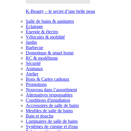
K-Beauty – le secret d’une belle peau
Salle de bains & sanitaires
Éclairage
Énergie & électro
Véhicules & mobilité
Jardin
Barbecue
Domotique & smart home
RC & modélisme
Sécurité
Animaux
Atelier
Bons & Cartes cadeaux
Promotions
Nouveau dans l’assortiment
Alternatives responsables
Conditions d'installation
Accessoires de salle de bains
Meubles de salle de bains
Bain et douche
Luminaires de salle de bains
Systèmes de cuisine et d'eau