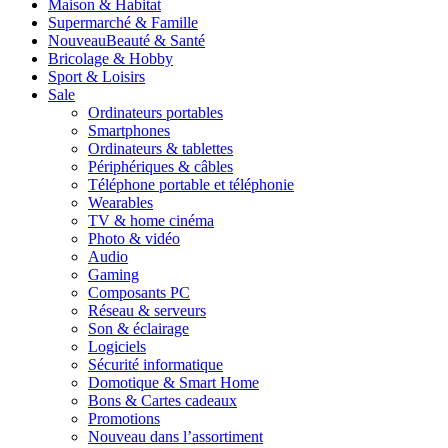
Maison & Habitat
Supermarché & Famille
Nouveau
Beauté & Santé
Bricolage & Hobby
Sport & Loisirs
Sale
Ordinateurs portables
Smartphones
Ordinateurs & tablettes
Périphériques & câbles
Téléphone portable et téléphonie
Wearables
TV & home cinéma
Photo & vidéo
Audio
Gaming
Composants PC
Réseau & serveurs
Son & éclairage
Logiciels
Sécurité informatique
Domotique & Smart Home
Bons & Cartes cadeaux
Promotions
Nouveau dans l’assortiment