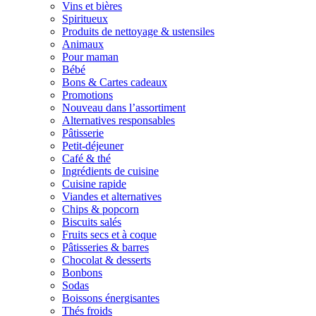
Vins et bières
Spiritueux
Produits de nettoyage & ustensiles
Animaux
Pour maman
Bébé
Bons & Cartes cadeaux
Promotions
Nouveau dans l’assortiment
Alternatives responsables
Pâtisserie
Petit-déjeuner
Café & thé
Ingrédients de cuisine
Cuisine rapide
Viandes et alternatives
Chips & popcorn
Biscuits salés
Fruits secs et à coque
Pâtisseries & barres
Chocolat & desserts
Bonbons
Sodas
Boissons énergisantes
Thés froids