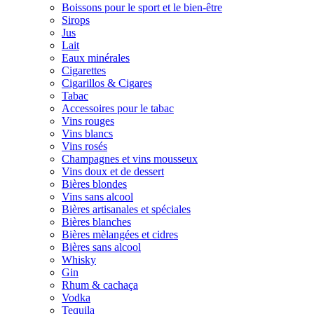
Boissons pour le sport et le bien-être
Sirops
Jus
Lait
Eaux minérales
Cigarettes
Cigarillos & Cigares
Tabac
Accessoires pour le tabac
Vins rouges
Vins blancs
Vins rosés
Champagnes et vins mousseux
Vins doux et de dessert
Bières blondes
Vins sans alcool
Bières artisanales et spéciales
Bières blanches
Bières mèlangées et cidres
Bières sans alcool
Whisky
Gin
Rhum & cachaça
Vodka
Tequila