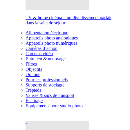
TV & home cinéma – un divertissement parfait
dans la salle de séjour
Alimentation électrique
Appareils photo analogiques
Appareils photo numériques
Caméras d’action
Caméras vidéo
Entretien & nettoyage
Filtres
Objectifs
Optique
Pour les professionnels
Supports de stockage
Trépieds
Valises & sacs de transport
Éclairage
Équipements pour studio photo