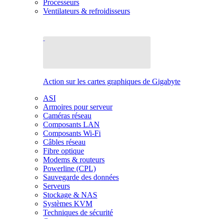
Processeurs
Ventilateurs & refroidisseurs
Action sur les cartes graphiques de Gigabyte
ASI
Armoires pour serveur
Caméras réseau
Composants LAN
Composants Wi-Fi
Câbles réseau
Fibre optique
Modems & routeurs
Powerline (CPL)
Sauvegarde des données
Serveurs
Stockage & NAS
Systèmes KVM
Techniques de sécurité