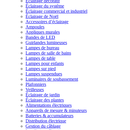
Éclairage décoratif
Éclairage du système
Éclairage commercial et industriel
Éclairage de Noël
Accessoires d’éclairage
Ampoules
Appliques murales
Bandes de LED
Guirlandes lumineuses
Lampes de bureau
Lampes de salle de bains
Lampes de table
Lampes pour enfants
Lampes sur pied
Lampes suspendues
Luminaires de soubassement
Plafonniers
Veilleuses
Éclairage de jardin
Éclairage des plantes
Alimentations électriques
Appareils de mesure & minuteurs
Batteries & accumulateurs
Distribution électrique
Gestion du câblage