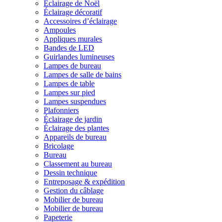
Éclairage de Noël
Éclairage décoratif
Accessoires d’éclairage
Ampoules
Appliques murales
Bandes de LED
Guirlandes lumineuses
Lampes de bureau
Lampes de salle de bains
Lampes de table
Lampes sur pied
Lampes suspendues
Plafonniers
Éclairage de jardin
Éclairage des plantes
Appareils de bureau
Bricolage
Bureau
Classement au bureau
Dessin technique
Entreposage & expédition
Gestion du câblage
Mobilier de bureau
Mobilier de bureau
Papeterie