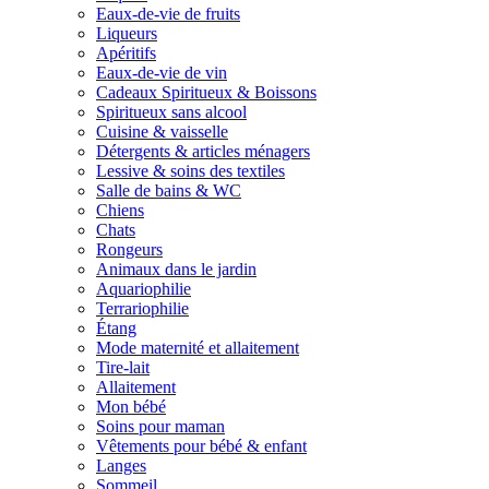
Eaux-de-vie de fruits
Liqueurs
Apéritifs
Eaux-de-vie de vin
Cadeaux Spiritueux & Boissons
Spiritueux sans alcool
Cuisine & vaisselle
Détergents & articles ménagers
Lessive & soins des textiles
Salle de bains & WC
Chiens
Chats
Rongeurs
Animaux dans le jardin
Aquariophilie
Terrariophilie
Étang
Mode maternité et allaitement
Tire-lait
Allaitement
Mon bébé
Soins pour maman
Vêtements pour bébé & enfant
Langes
Sommeil