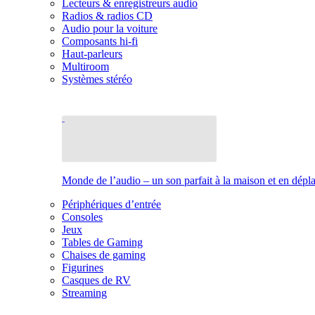
Lecteurs & enregistreurs audio
Radios & radios CD
Audio pour la voiture
Composants hi-fi
Haut-parleurs
Multiroom
Systèmes stéréo
Monde de l’audio – un son parfait à la maison et en dép
Périphériques d’entrée
Consoles
Jeux
Tables de Gaming
Chaises de gaming
Figurines
Casques de RV
Streaming