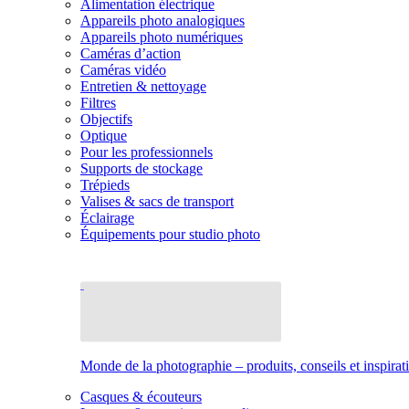
Alimentation électrique
Appareils photo analogiques
Appareils photo numériques
Caméras d’action
Caméras vidéo
Entretien & nettoyage
Filtres
Objectifs
Optique
Pour les professionnels
Supports de stockage
Trépieds
Valises & sacs de transport
Éclairage
Équipements pour studio photo
Monde de la photographie – produits, conseils et inspirat
Casques & écouteurs