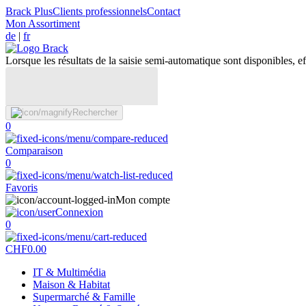
Brack Plus
Clients professionnels
Contact
Mon Assortiment
de
|
fr
Lorsque les résultats de la saisie semi-automatique sont disponibles, eff
Rechercher
0
Comparaison
0
Favoris
Mon compte
Connexion
0
CHF
0.00
IT & Multimédia
Maison & Habitat
Supermarché & Famille