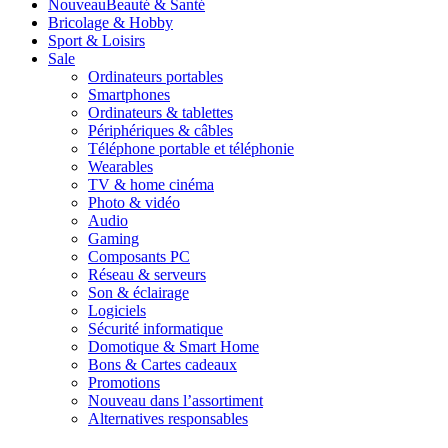
Nouveau
Beauté & Santé
Bricolage & Hobby
Sport & Loisirs
Sale
Ordinateurs portables
Smartphones
Ordinateurs & tablettes
Périphériques & câbles
Téléphone portable et téléphonie
Wearables
TV & home cinéma
Photo & vidéo
Audio
Gaming
Composants PC
Réseau & serveurs
Son & éclairage
Logiciels
Sécurité informatique
Domotique & Smart Home
Bons & Cartes cadeaux
Promotions
Nouveau dans l’assortiment
Alternatives responsables