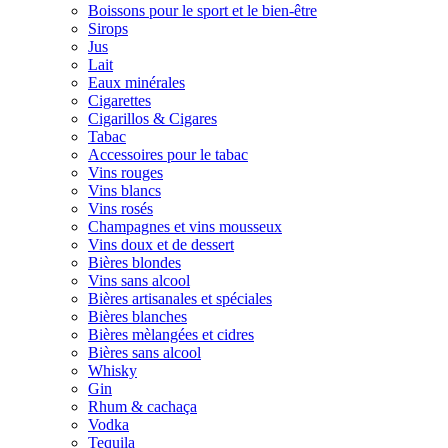
Boissons pour le sport et le bien-être
Sirops
Jus
Lait
Eaux minérales
Cigarettes
Cigarillos & Cigares
Tabac
Accessoires pour le tabac
Vins rouges
Vins blancs
Vins rosés
Champagnes et vins mousseux
Vins doux et de dessert
Bières blondes
Vins sans alcool
Bières artisanales et spéciales
Bières blanches
Bières mèlangées et cidres
Bières sans alcool
Whisky
Gin
Rhum & cachaça
Vodka
Tequila