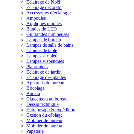
Éclairage de Noël
Éclairage décoratif
Accessoires d’éclairage
Ampoules
Appliques murales
Bandes de LED
Guirlandes lumineuses
Lampes de bureau
Lampes de salle de bains
Lampes de table
Lampes sur pied
Lampes suspendues
Plafonniers
Éclairage de jardin
Éclairage des plantes
Appareils de bureau
Bricolage
Bureau
Classement au bureau
Dessin technique
Entreposage & expédition
Gestion du câblage
Mobilier de bureau
Mobilier de bureau
Papeterie