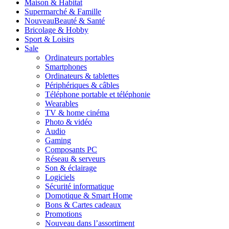
Maison & Habitat
Supermarché & Famille
Nouveau
Beauté & Santé
Bricolage & Hobby
Sport & Loisirs
Sale
Ordinateurs portables
Smartphones
Ordinateurs & tablettes
Périphériques & câbles
Téléphone portable et téléphonie
Wearables
TV & home cinéma
Photo & vidéo
Audio
Gaming
Composants PC
Réseau & serveurs
Son & éclairage
Logiciels
Sécurité informatique
Domotique & Smart Home
Bons & Cartes cadeaux
Promotions
Nouveau dans l’assortiment