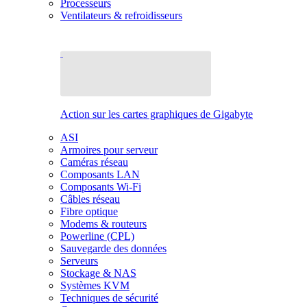
Processeurs
Ventilateurs & refroidisseurs
Action sur les cartes graphiques de Gigabyte
ASI
Armoires pour serveur
Caméras réseau
Composants LAN
Composants Wi-Fi
Câbles réseau
Fibre optique
Modems & routeurs
Powerline (CPL)
Sauvegarde des données
Serveurs
Stockage & NAS
Systèmes KVM
Techniques de sécurité