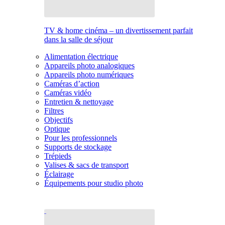
TV & home cinéma – un divertissement parfait
dans la salle de séjour
Alimentation électrique
Appareils photo analogiques
Appareils photo numériques
Caméras d’action
Caméras vidéo
Entretien & nettoyage
Filtres
Objectifs
Optique
Pour les professionnels
Supports de stockage
Trépieds
Valises & sacs de transport
Éclairage
Équipements pour studio photo