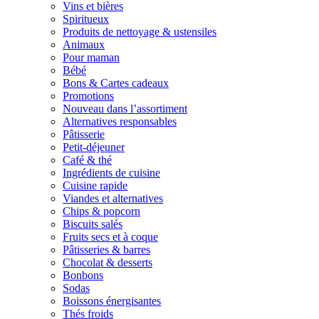
Vins et bières
Spiritueux
Produits de nettoyage & ustensiles
Animaux
Pour maman
Bébé
Bons & Cartes cadeaux
Promotions
Nouveau dans l’assortiment
Alternatives responsables
Pâtisserie
Petit-déjeuner
Café & thé
Ingrédients de cuisine
Cuisine rapide
Viandes et alternatives
Chips & popcorn
Biscuits salés
Fruits secs et à coque
Pâtisseries & barres
Chocolat & desserts
Bonbons
Sodas
Boissons énergisantes
Thés froids