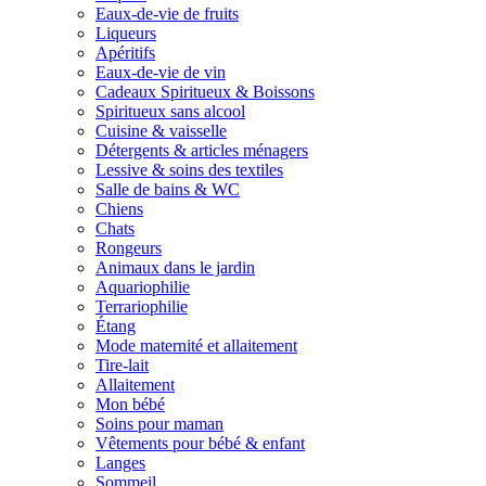
Eaux-de-vie de fruits
Liqueurs
Apéritifs
Eaux-de-vie de vin
Cadeaux Spiritueux & Boissons
Spiritueux sans alcool
Cuisine & vaisselle
Détergents & articles ménagers
Lessive & soins des textiles
Salle de bains & WC
Chiens
Chats
Rongeurs
Animaux dans le jardin
Aquariophilie
Terrariophilie
Étang
Mode maternité et allaitement
Tire-lait
Allaitement
Mon bébé
Soins pour maman
Vêtements pour bébé & enfant
Langes
Sommeil