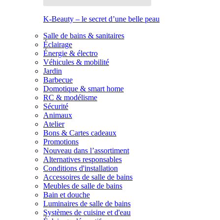
K-Beauty – le secret d’une belle peau
Salle de bains & sanitaires
Éclairage
Énergie & électro
Véhicules & mobilité
Jardin
Barbecue
Domotique & smart home
RC & modélisme
Sécurité
Animaux
Atelier
Bons & Cartes cadeaux
Promotions
Nouveau dans l’assortiment
Alternatives responsables
Conditions d'installation
Accessoires de salle de bains
Meubles de salle de bains
Bain et douche
Luminaires de salle de bains
Systèmes de cuisine et d'eau