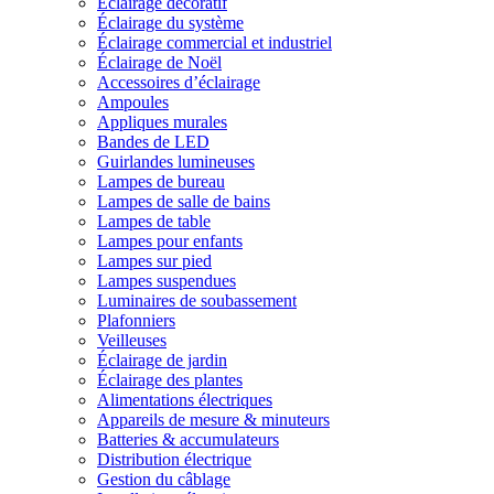
Éclairage décoratif
Éclairage du système
Éclairage commercial et industriel
Éclairage de Noël
Accessoires d’éclairage
Ampoules
Appliques murales
Bandes de LED
Guirlandes lumineuses
Lampes de bureau
Lampes de salle de bains
Lampes de table
Lampes pour enfants
Lampes sur pied
Lampes suspendues
Luminaires de soubassement
Plafonniers
Veilleuses
Éclairage de jardin
Éclairage des plantes
Alimentations électriques
Appareils de mesure & minuteurs
Batteries & accumulateurs
Distribution électrique
Gestion du câblage