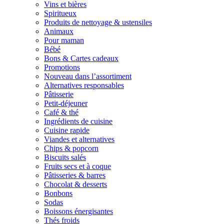
Vins et bières
Spiritueux
Produits de nettoyage & ustensiles
Animaux
Pour maman
Bébé
Bons & Cartes cadeaux
Promotions
Nouveau dans l’assortiment
Alternatives responsables
Pâtisserie
Petit-déjeuner
Café & thé
Ingrédients de cuisine
Cuisine rapide
Viandes et alternatives
Chips & popcorn
Biscuits salés
Fruits secs et à coque
Pâtisseries & barres
Chocolat & desserts
Bonbons
Sodas
Boissons énergisantes
Thés froids