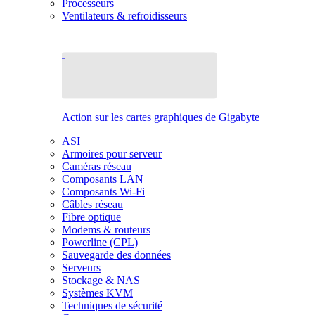
Processeurs
Ventilateurs & refroidisseurs
Action sur les cartes graphiques de Gigabyte
ASI
Armoires pour serveur
Caméras réseau
Composants LAN
Composants Wi-Fi
Câbles réseau
Fibre optique
Modems & routeurs
Powerline (CPL)
Sauvegarde des données
Serveurs
Stockage & NAS
Systèmes KVM
Techniques de sécurité