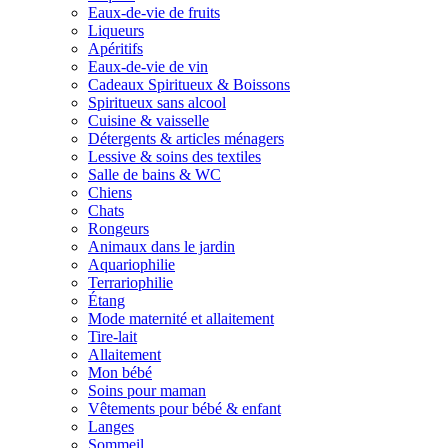
Eaux-de-vie de fruits
Liqueurs
Apéritifs
Eaux-de-vie de vin
Cadeaux Spiritueux & Boissons
Spiritueux sans alcool
Cuisine & vaisselle
Détergents & articles ménagers
Lessive & soins des textiles
Salle de bains & WC
Chiens
Chats
Rongeurs
Animaux dans le jardin
Aquariophilie
Terrariophilie
Étang
Mode maternité et allaitement
Tire-lait
Allaitement
Mon bébé
Soins pour maman
Vêtements pour bébé & enfant
Langes
Sommeil