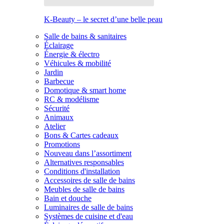
K-Beauty – le secret d’une belle peau
Salle de bains & sanitaires
Éclairage
Énergie & électro
Véhicules & mobilité
Jardin
Barbecue
Domotique & smart home
RC & modélisme
Sécurité
Animaux
Atelier
Bons & Cartes cadeaux
Promotions
Nouveau dans l’assortiment
Alternatives responsables
Conditions d'installation
Accessoires de salle de bains
Meubles de salle de bains
Bain et douche
Luminaires de salle de bains
Systèmes de cuisine et d'eau