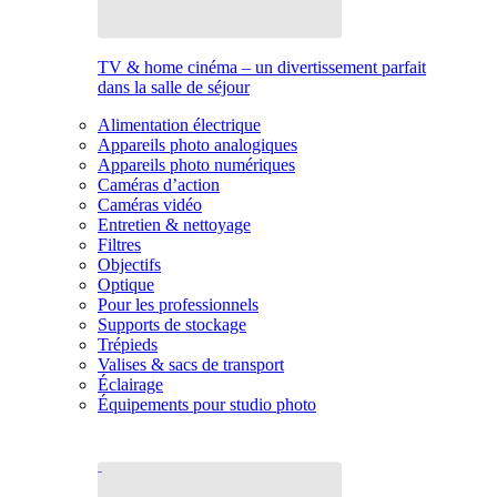
TV & home cinéma – un divertissement parfait
dans la salle de séjour
Alimentation électrique
Appareils photo analogiques
Appareils photo numériques
Caméras d’action
Caméras vidéo
Entretien & nettoyage
Filtres
Objectifs
Optique
Pour les professionnels
Supports de stockage
Trépieds
Valises & sacs de transport
Éclairage
Équipements pour studio photo