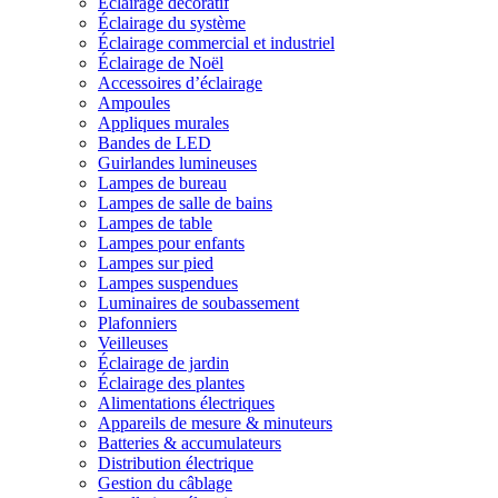
Éclairage décoratif
Éclairage du système
Éclairage commercial et industriel
Éclairage de Noël
Accessoires d’éclairage
Ampoules
Appliques murales
Bandes de LED
Guirlandes lumineuses
Lampes de bureau
Lampes de salle de bains
Lampes de table
Lampes pour enfants
Lampes sur pied
Lampes suspendues
Luminaires de soubassement
Plafonniers
Veilleuses
Éclairage de jardin
Éclairage des plantes
Alimentations électriques
Appareils de mesure & minuteurs
Batteries & accumulateurs
Distribution électrique
Gestion du câblage