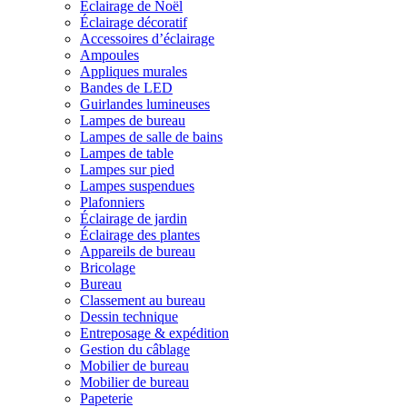
Éclairage de Noël
Éclairage décoratif
Accessoires d’éclairage
Ampoules
Appliques murales
Bandes de LED
Guirlandes lumineuses
Lampes de bureau
Lampes de salle de bains
Lampes de table
Lampes sur pied
Lampes suspendues
Plafonniers
Éclairage de jardin
Éclairage des plantes
Appareils de bureau
Bricolage
Bureau
Classement au bureau
Dessin technique
Entreposage & expédition
Gestion du câblage
Mobilier de bureau
Mobilier de bureau
Papeterie