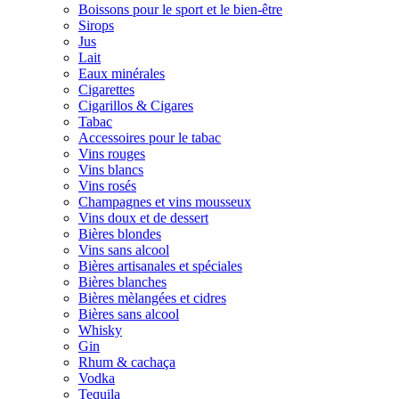
Boissons pour le sport et le bien-être
Sirops
Jus
Lait
Eaux minérales
Cigarettes
Cigarillos & Cigares
Tabac
Accessoires pour le tabac
Vins rouges
Vins blancs
Vins rosés
Champagnes et vins mousseux
Vins doux et de dessert
Bières blondes
Vins sans alcool
Bières artisanales et spéciales
Bières blanches
Bières mèlangées et cidres
Bières sans alcool
Whisky
Gin
Rhum & cachaça
Vodka
Tequila