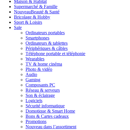
Maison & Habitat
Supermarché & Famille
Nouveau
Beauté & Santé
Bricolage & Hobby
Sport & Loisirs
Sale
Ordinateurs portables
Smartphones
Ordinateurs & tablettes
Périphériques & câbles
Téléphone portable et téléphonie
Wearables
TV & home cinéma
Photo & vidéo
Audio
Gaming
Composants PC
Réseau & serveurs
Son & éclairage
Logiciels
Sécurité informatique
Domotique & Smart Home
Bons & Cartes cadeaux
Promotions
Nouveau dans l’assortiment