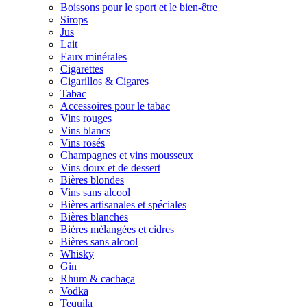
Boissons pour le sport et le bien-être
Sirops
Jus
Lait
Eaux minérales
Cigarettes
Cigarillos & Cigares
Tabac
Accessoires pour le tabac
Vins rouges
Vins blancs
Vins rosés
Champagnes et vins mousseux
Vins doux et de dessert
Bières blondes
Vins sans alcool
Bières artisanales et spéciales
Bières blanches
Bières mèlangées et cidres
Bières sans alcool
Whisky
Gin
Rhum & cachaça
Vodka
Tequila