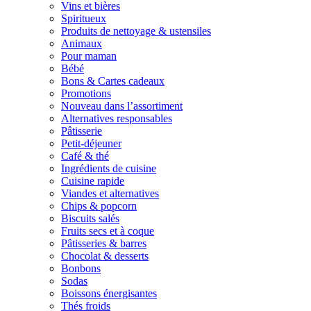
Vins et bières
Spiritueux
Produits de nettoyage & ustensiles
Animaux
Pour maman
Bébé
Bons & Cartes cadeaux
Promotions
Nouveau dans l’assortiment
Alternatives responsables
Pâtisserie
Petit-déjeuner
Café & thé
Ingrédients de cuisine
Cuisine rapide
Viandes et alternatives
Chips & popcorn
Biscuits salés
Fruits secs et à coque
Pâtisseries & barres
Chocolat & desserts
Bonbons
Sodas
Boissons énergisantes
Thés froids