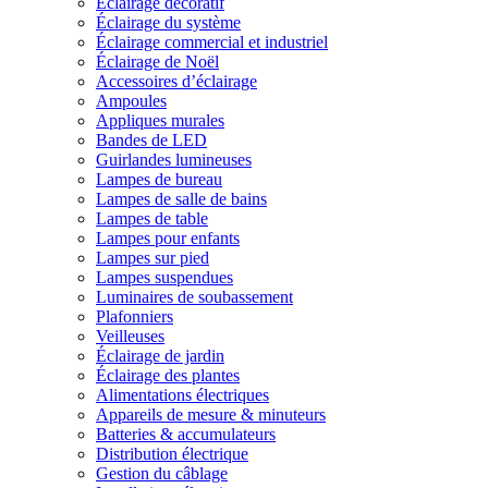
Éclairage décoratif
Éclairage du système
Éclairage commercial et industriel
Éclairage de Noël
Accessoires d’éclairage
Ampoules
Appliques murales
Bandes de LED
Guirlandes lumineuses
Lampes de bureau
Lampes de salle de bains
Lampes de table
Lampes pour enfants
Lampes sur pied
Lampes suspendues
Luminaires de soubassement
Plafonniers
Veilleuses
Éclairage de jardin
Éclairage des plantes
Alimentations électriques
Appareils de mesure & minuteurs
Batteries & accumulateurs
Distribution électrique
Gestion du câblage