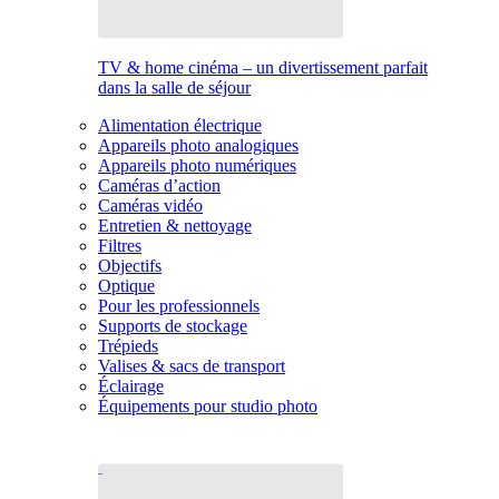
TV & home cinéma – un divertissement parfait
dans la salle de séjour
Alimentation électrique
Appareils photo analogiques
Appareils photo numériques
Caméras d’action
Caméras vidéo
Entretien & nettoyage
Filtres
Objectifs
Optique
Pour les professionnels
Supports de stockage
Trépieds
Valises & sacs de transport
Éclairage
Équipements pour studio photo