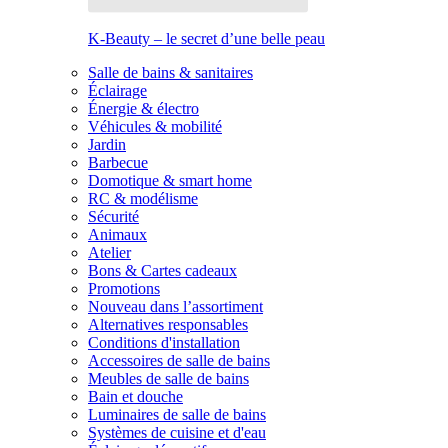
K-Beauty – le secret d’une belle peau
Salle de bains & sanitaires
Éclairage
Énergie & électro
Véhicules & mobilité
Jardin
Barbecue
Domotique & smart home
RC & modélisme
Sécurité
Animaux
Atelier
Bons & Cartes cadeaux
Promotions
Nouveau dans l’assortiment
Alternatives responsables
Conditions d'installation
Accessoires de salle de bains
Meubles de salle de bains
Bain et douche
Luminaires de salle de bains
Systèmes de cuisine et d'eau