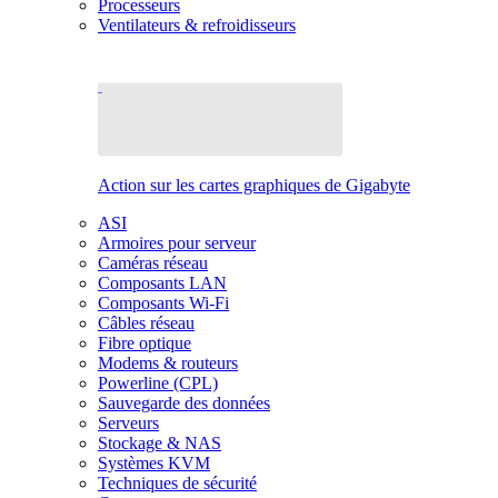
Processeurs
Ventilateurs & refroidisseurs
Action sur les cartes graphiques de Gigabyte
ASI
Armoires pour serveur
Caméras réseau
Composants LAN
Composants Wi-Fi
Câbles réseau
Fibre optique
Modems & routeurs
Powerline (CPL)
Sauvegarde des données
Serveurs
Stockage & NAS
Systèmes KVM
Techniques de sécurité