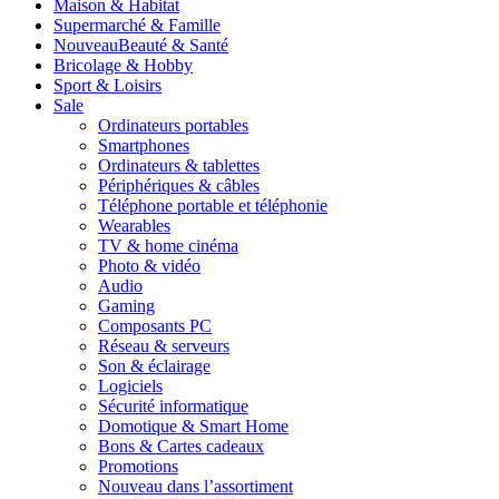
Maison & Habitat
Supermarché & Famille
Nouveau
Beauté & Santé
Bricolage & Hobby
Sport & Loisirs
Sale
Ordinateurs portables
Smartphones
Ordinateurs & tablettes
Périphériques & câbles
Téléphone portable et téléphonie
Wearables
TV & home cinéma
Photo & vidéo
Audio
Gaming
Composants PC
Réseau & serveurs
Son & éclairage
Logiciels
Sécurité informatique
Domotique & Smart Home
Bons & Cartes cadeaux
Promotions
Nouveau dans l’assortiment