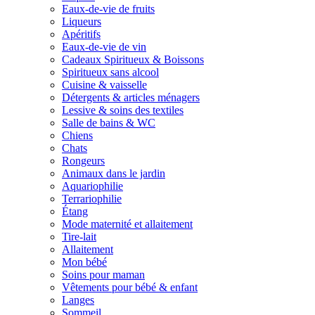
Eaux-de-vie de fruits
Liqueurs
Apéritifs
Eaux-de-vie de vin
Cadeaux Spiritueux & Boissons
Spiritueux sans alcool
Cuisine & vaisselle
Détergents & articles ménagers
Lessive & soins des textiles
Salle de bains & WC
Chiens
Chats
Rongeurs
Animaux dans le jardin
Aquariophilie
Terrariophilie
Étang
Mode maternité et allaitement
Tire-lait
Allaitement
Mon bébé
Soins pour maman
Vêtements pour bébé & enfant
Langes
Sommeil