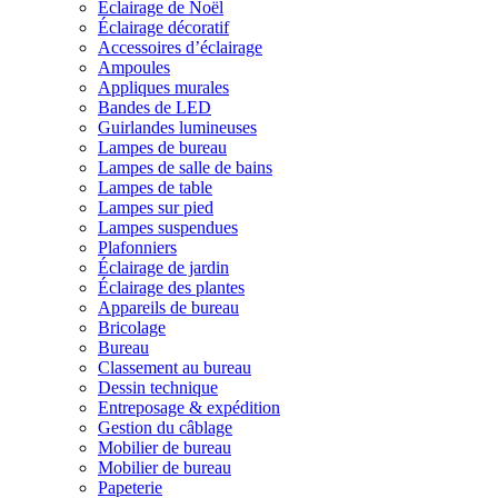
Éclairage de Noël
Éclairage décoratif
Accessoires d’éclairage
Ampoules
Appliques murales
Bandes de LED
Guirlandes lumineuses
Lampes de bureau
Lampes de salle de bains
Lampes de table
Lampes sur pied
Lampes suspendues
Plafonniers
Éclairage de jardin
Éclairage des plantes
Appareils de bureau
Bricolage
Bureau
Classement au bureau
Dessin technique
Entreposage & expédition
Gestion du câblage
Mobilier de bureau
Mobilier de bureau
Papeterie