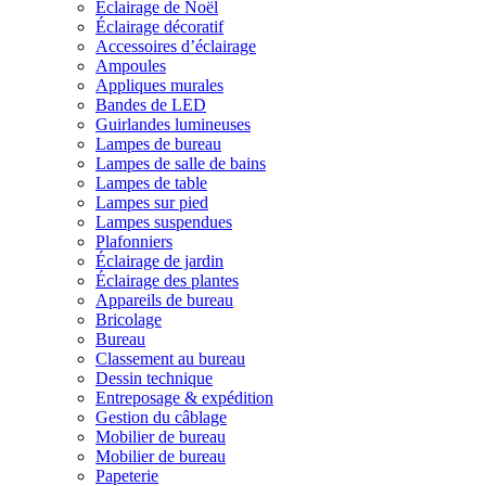
Éclairage de Noël
Éclairage décoratif
Accessoires d’éclairage
Ampoules
Appliques murales
Bandes de LED
Guirlandes lumineuses
Lampes de bureau
Lampes de salle de bains
Lampes de table
Lampes sur pied
Lampes suspendues
Plafonniers
Éclairage de jardin
Éclairage des plantes
Appareils de bureau
Bricolage
Bureau
Classement au bureau
Dessin technique
Entreposage & expédition
Gestion du câblage
Mobilier de bureau
Mobilier de bureau
Papeterie