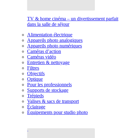
TV & home cinéma – un divertissement parfait
dans la salle de séjour
Alimentation électrique
Appareils photo analogiques
Appareils photo numériques
Caméras d’action
Caméras vidéo
Entretien & nettoyage
Filtres
Objectifs
Optique
Pour les professionnels
Supports de stockage
Trépieds
Valises & sacs de transport
Éclairage
Équipements pour studio photo