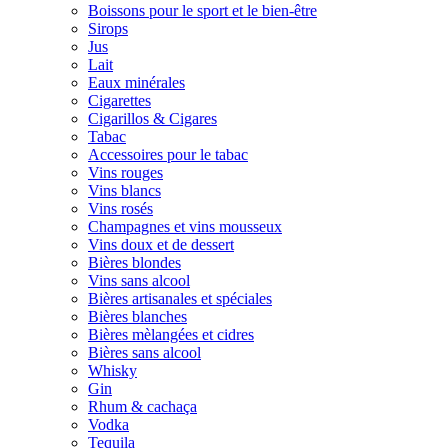
Boissons pour le sport et le bien-être
Sirops
Jus
Lait
Eaux minérales
Cigarettes
Cigarillos & Cigares
Tabac
Accessoires pour le tabac
Vins rouges
Vins blancs
Vins rosés
Champagnes et vins mousseux
Vins doux et de dessert
Bières blondes
Vins sans alcool
Bières artisanales et spéciales
Bières blanches
Bières mèlangées et cidres
Bières sans alcool
Whisky
Gin
Rhum & cachaça
Vodka
Tequila