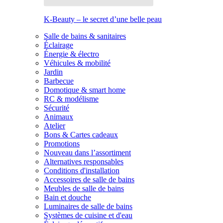
K-Beauty – le secret d’une belle peau
Salle de bains & sanitaires
Éclairage
Énergie & électro
Véhicules & mobilité
Jardin
Barbecue
Domotique & smart home
RC & modélisme
Sécurité
Animaux
Atelier
Bons & Cartes cadeaux
Promotions
Nouveau dans l’assortiment
Alternatives responsables
Conditions d'installation
Accessoires de salle de bains
Meubles de salle de bains
Bain et douche
Luminaires de salle de bains
Systèmes de cuisine et d'eau