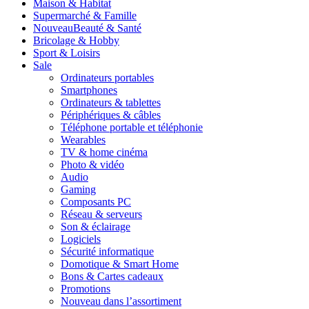
Maison & Habitat
Supermarché & Famille
Nouveau
Beauté & Santé
Bricolage & Hobby
Sport & Loisirs
Sale
Ordinateurs portables
Smartphones
Ordinateurs & tablettes
Périphériques & câbles
Téléphone portable et téléphonie
Wearables
TV & home cinéma
Photo & vidéo
Audio
Gaming
Composants PC
Réseau & serveurs
Son & éclairage
Logiciels
Sécurité informatique
Domotique & Smart Home
Bons & Cartes cadeaux
Promotions
Nouveau dans l’assortiment