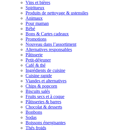
Vins et bières
Spiritueux
Produits de nettoyage & ustensiles
Animaux
Pour maman
Bébé
Bons & Cartes cadeaux
Promotions
Nouveau dans l’assortiment
Alternatives responsables
Pâtisserie
Petit-déjeuner
Café & thé
Ingrédients de cuisine
Cuisine rapide
Viandes et alternatives
Chips & popcorn
Biscuits salés
Fruits secs et à coque
Pâtisseries & barres
Chocolat & desserts
Bonbons
Sodas
Boissons énergisantes
Thés froids