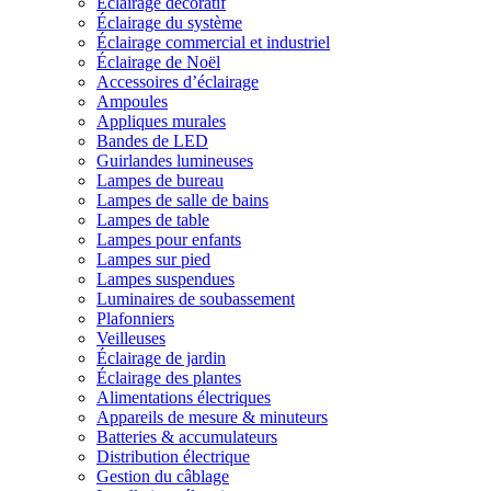
Éclairage décoratif
Éclairage du système
Éclairage commercial et industriel
Éclairage de Noël
Accessoires d’éclairage
Ampoules
Appliques murales
Bandes de LED
Guirlandes lumineuses
Lampes de bureau
Lampes de salle de bains
Lampes de table
Lampes pour enfants
Lampes sur pied
Lampes suspendues
Luminaires de soubassement
Plafonniers
Veilleuses
Éclairage de jardin
Éclairage des plantes
Alimentations électriques
Appareils de mesure & minuteurs
Batteries & accumulateurs
Distribution électrique
Gestion du câblage