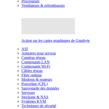
Processeurs
Ventilateurs & refroidisseurs
Action sur les cartes graphiques de Gigabyte
ASI
Armoires pour serveur
Caméras réseau
Composants LAN
Composants Wi-Fi
Câbles réseau
Fibre optique
Modems & routeurs
Powerline (CPL)
Sauvegarde des données
Serveurs
Stockage & NAS
Systèmes KVM
Techniques de sécurité