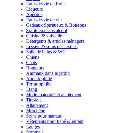
Eaux-de-vie de fruits
Liqueurs
Apéritifs
Eaux-de-vie de vin
Cadeaux Spiritueux & Boissons
Spiritueux sans alcool
Cuisine & vaisselle
Détergents & articles ménagers
Lessive & soins des textiles
Salle de bains & WC
Chiens
Chats
Rongeurs
Animaux dans le jardin
Aquariophilie
Terrariophilie
Étang
Mode maternité et allaitement
Tire-lait
Allaitement
Mon bébé
Soins pour maman
Vêtements pour bébé & enfant
Langes
Sommeil