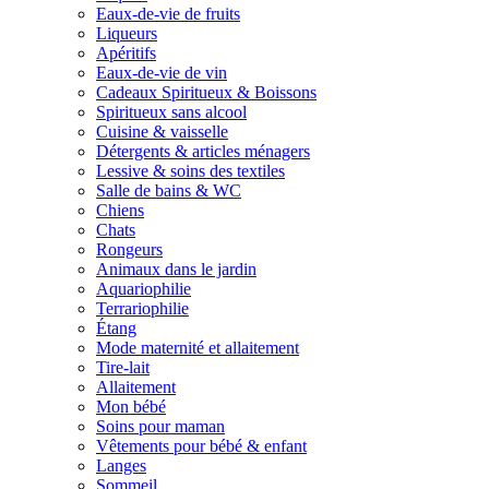
Eaux-de-vie de fruits
Liqueurs
Apéritifs
Eaux-de-vie de vin
Cadeaux Spiritueux & Boissons
Spiritueux sans alcool
Cuisine & vaisselle
Détergents & articles ménagers
Lessive & soins des textiles
Salle de bains & WC
Chiens
Chats
Rongeurs
Animaux dans le jardin
Aquariophilie
Terrariophilie
Étang
Mode maternité et allaitement
Tire-lait
Allaitement
Mon bébé
Soins pour maman
Vêtements pour bébé & enfant
Langes
Sommeil