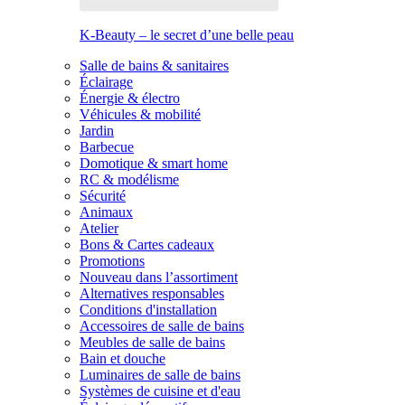
K-Beauty – le secret d’une belle peau
Salle de bains & sanitaires
Éclairage
Énergie & électro
Véhicules & mobilité
Jardin
Barbecue
Domotique & smart home
RC & modélisme
Sécurité
Animaux
Atelier
Bons & Cartes cadeaux
Promotions
Nouveau dans l’assortiment
Alternatives responsables
Conditions d'installation
Accessoires de salle de bains
Meubles de salle de bains
Bain et douche
Luminaires de salle de bains
Systèmes de cuisine et d'eau