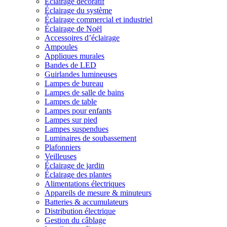
Éclairage décoratif
Éclairage du système
Éclairage commercial et industriel
Éclairage de Noël
Accessoires d’éclairage
Ampoules
Appliques murales
Bandes de LED
Guirlandes lumineuses
Lampes de bureau
Lampes de salle de bains
Lampes de table
Lampes pour enfants
Lampes sur pied
Lampes suspendues
Luminaires de soubassement
Plafonniers
Veilleuses
Éclairage de jardin
Éclairage des plantes
Alimentations électriques
Appareils de mesure & minuteurs
Batteries & accumulateurs
Distribution électrique
Gestion du câblage