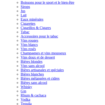
Boissons pour le sport et le bien-être
Sirops
Jus
Lait
Eaux minérales
Cigarettes
Cigarillos & Cigares
Tabac
Accessoires pour le tabac
Vins rouges
Vins blancs
Vins rosés
Champagnes et vins mousseux
Vins doux et de dessert
Bières blondes
Vins sans alcool
Bières artisanales et spéciales
Bières blanches
Bières mèlangées et cidres
Bières sans alcool
Whisky
Gin
Rhum & cachaça
Vodka
Tequila