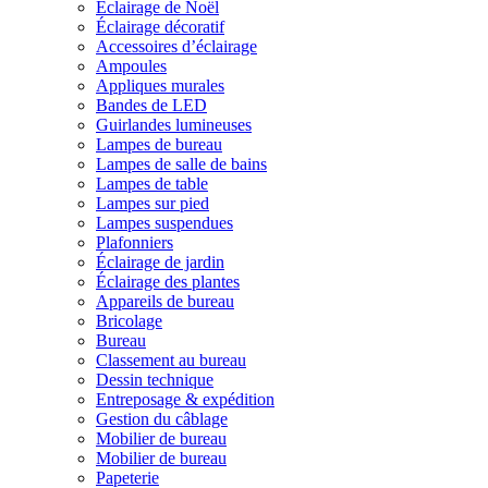
Éclairage de Noël
Éclairage décoratif
Accessoires d’éclairage
Ampoules
Appliques murales
Bandes de LED
Guirlandes lumineuses
Lampes de bureau
Lampes de salle de bains
Lampes de table
Lampes sur pied
Lampes suspendues
Plafonniers
Éclairage de jardin
Éclairage des plantes
Appareils de bureau
Bricolage
Bureau
Classement au bureau
Dessin technique
Entreposage & expédition
Gestion du câblage
Mobilier de bureau
Mobilier de bureau
Papeterie