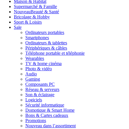
Maison & Habitat
Supermarché & Famille
Nouveau
Beauté & Santé
Bricolage & Hobby
Sport & Loisirs
Sale
Ordinateurs portables
Smartphones
Ordinateurs & tablettes
Périphériques & câbles
Téléphone portable et téléphonie
Wearables
TV & home cinéma
Photo & vidéo
Audio
Gaming
Composants PC
Réseau & serveurs
Son & éclairage
Logiciels
Sécurité informatique
Domotique & Smart Home
Bons & Cartes cadeaux
Promotions
Nouveau dans l’assortiment