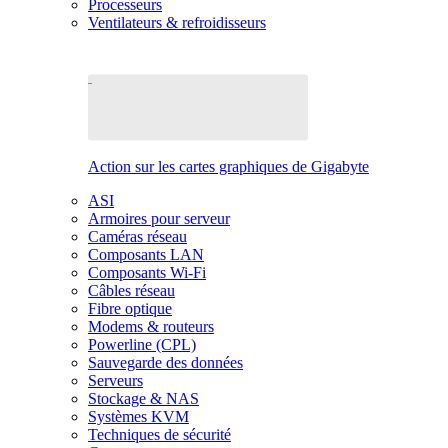
Processeurs
Ventilateurs & refroidisseurs
Action sur les cartes graphiques de Gigabyte
ASI
Armoires pour serveur
Caméras réseau
Composants LAN
Composants Wi-Fi
Câbles réseau
Fibre optique
Modems & routeurs
Powerline (CPL)
Sauvegarde des données
Serveurs
Stockage & NAS
Systèmes KVM
Techniques de sécurité