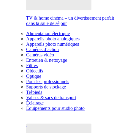
TV & home cinéma – un divertissement parfait
dans la salle de séjour
Alimentation électrique
Appareils photo analogiques
Appareils photo numériques
Caméras d’action
Caméras vidéo
Entretien & nettoyage
Filtres
Objectifs
Optique
Pour les professionnels
Supports de stockage
Trépieds
Valises & sacs de transport
Éclairage
Équipements pour studio photo