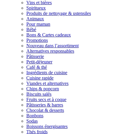
Vins et bières
Spiritueux
Produits de nettoyage & ustensiles
Animaux
Pour maman
Bébé
Bons & Cartes cadeaux
Promotions
Nouveau dans l’assortiment
Alternatives responsables
Pâtisserie
Petit-déjeuner
Café & thé
Ingrédients de cuisine
Cuisine rapide
Viandes et alternatives
Chips & popcorn
Biscuits salés
Fruits secs et à coque
Pâtisseries & barres
Chocolat & desserts
Bonbons
Sodas
Boissons énergisantes
Thés froids