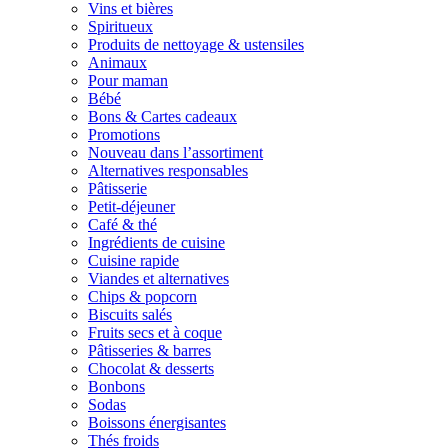
Vins et bières
Spiritueux
Produits de nettoyage & ustensiles
Animaux
Pour maman
Bébé
Bons & Cartes cadeaux
Promotions
Nouveau dans l’assortiment
Alternatives responsables
Pâtisserie
Petit-déjeuner
Café & thé
Ingrédients de cuisine
Cuisine rapide
Viandes et alternatives
Chips & popcorn
Biscuits salés
Fruits secs et à coque
Pâtisseries & barres
Chocolat & desserts
Bonbons
Sodas
Boissons énergisantes
Thés froids