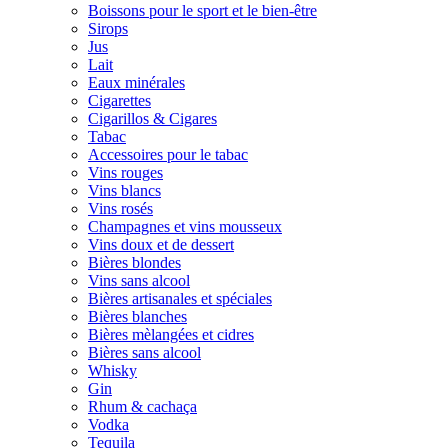
Boissons pour le sport et le bien-être
Sirops
Jus
Lait
Eaux minérales
Cigarettes
Cigarillos & Cigares
Tabac
Accessoires pour le tabac
Vins rouges
Vins blancs
Vins rosés
Champagnes et vins mousseux
Vins doux et de dessert
Bières blondes
Vins sans alcool
Bières artisanales et spéciales
Bières blanches
Bières mèlangées et cidres
Bières sans alcool
Whisky
Gin
Rhum & cachaça
Vodka
Tequila