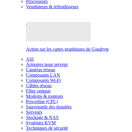
Processeurs
Ventilateurs & refroidisseurs
Action sur les cartes graphiques de Gigabyte
ASI
Armoires pour serveur
Caméras réseau
Composants LAN
Composants Wi-Fi
Câbles réseau
Fibre optique
Modems & routeurs
Powerline (CPL)
Sauvegarde des données
Serveurs
Stockage & NAS
Systèmes KVM
Techniques de sécurité