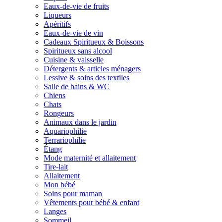
Eaux-de-vie de fruits
Liqueurs
Apéritifs
Eaux-de-vie de vin
Cadeaux Spiritueux & Boissons
Spiritueux sans alcool
Cuisine & vaisselle
Détergents & articles ménagers
Lessive & soins des textiles
Salle de bains & WC
Chiens
Chats
Rongeurs
Animaux dans le jardin
Aquariophilie
Terrariophilie
Étang
Mode maternité et allaitement
Tire-lait
Allaitement
Mon bébé
Soins pour maman
Vêtements pour bébé & enfant
Langes
Sommeil