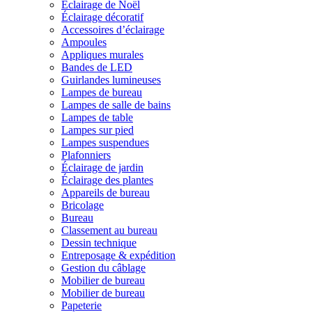
Éclairage de Noël
Éclairage décoratif
Accessoires d’éclairage
Ampoules
Appliques murales
Bandes de LED
Guirlandes lumineuses
Lampes de bureau
Lampes de salle de bains
Lampes de table
Lampes sur pied
Lampes suspendues
Plafonniers
Éclairage de jardin
Éclairage des plantes
Appareils de bureau
Bricolage
Bureau
Classement au bureau
Dessin technique
Entreposage & expédition
Gestion du câblage
Mobilier de bureau
Mobilier de bureau
Papeterie