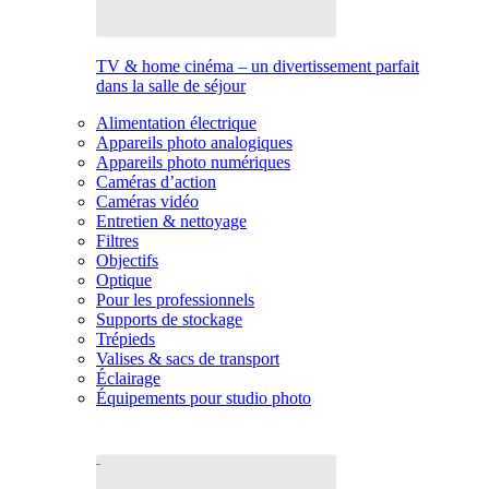
TV & home cinéma – un divertissement parfait
dans la salle de séjour
Alimentation électrique
Appareils photo analogiques
Appareils photo numériques
Caméras d’action
Caméras vidéo
Entretien & nettoyage
Filtres
Objectifs
Optique
Pour les professionnels
Supports de stockage
Trépieds
Valises & sacs de transport
Éclairage
Équipements pour studio photo