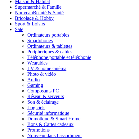
Maison & Habitat
Supermarché & Famille
Nouveau
Beauté & Santé
Bricolage & Hobby
Sport & Loisirs
Sale
Ordinateurs portables
Smartphones
Ordinateurs & tablettes
Périphériques & câbles
Téléphone portable et téléphonie
Wearables
TV & home cinéma
Photo & vidéo
Audio
Gaming
Composants PC
Réseau & serveurs
Son & éclairage
Logiciels
Sécurité informatique
Domotique & Smart Home
Bons & Cartes cadeaux
Promotions
Nouveau dans l’assortiment