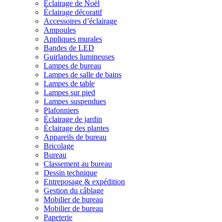
Éclairage de Noël
Éclairage décoratif
Accessoires d’éclairage
Ampoules
Appliques murales
Bandes de LED
Guirlandes lumineuses
Lampes de bureau
Lampes de salle de bains
Lampes de table
Lampes sur pied
Lampes suspendues
Plafonniers
Éclairage de jardin
Éclairage des plantes
Appareils de bureau
Bricolage
Bureau
Classement au bureau
Dessin technique
Entreposage & expédition
Gestion du câblage
Mobilier de bureau
Mobilier de bureau
Papeterie