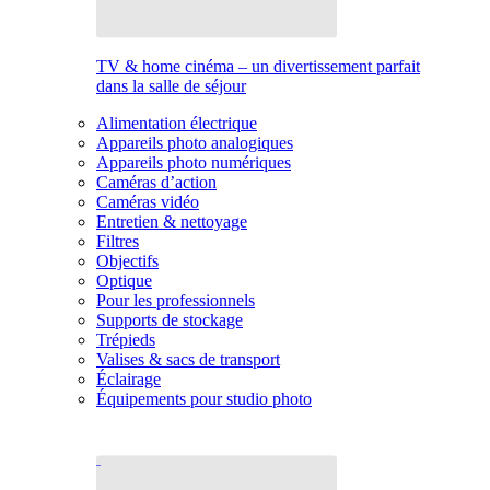
TV & home cinéma – un divertissement parfait
dans la salle de séjour
Alimentation électrique
Appareils photo analogiques
Appareils photo numériques
Caméras d’action
Caméras vidéo
Entretien & nettoyage
Filtres
Objectifs
Optique
Pour les professionnels
Supports de stockage
Trépieds
Valises & sacs de transport
Éclairage
Équipements pour studio photo