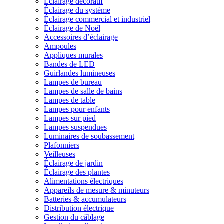
Éclairage décoratif
Éclairage du système
Éclairage commercial et industriel
Éclairage de Noël
Accessoires d’éclairage
Ampoules
Appliques murales
Bandes de LED
Guirlandes lumineuses
Lampes de bureau
Lampes de salle de bains
Lampes de table
Lampes pour enfants
Lampes sur pied
Lampes suspendues
Luminaires de soubassement
Plafonniers
Veilleuses
Éclairage de jardin
Éclairage des plantes
Alimentations électriques
Appareils de mesure & minuteurs
Batteries & accumulateurs
Distribution électrique
Gestion du câblage