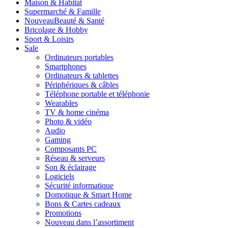
Maison & Habitat
Supermarché & Famille
Nouveau
Beauté & Santé
Bricolage & Hobby
Sport & Loisirs
Sale
Ordinateurs portables
Smartphones
Ordinateurs & tablettes
Périphériques & câbles
Téléphone portable et téléphonie
Wearables
TV & home cinéma
Photo & vidéo
Audio
Gaming
Composants PC
Réseau & serveurs
Son & éclairage
Logiciels
Sécurité informatique
Domotique & Smart Home
Bons & Cartes cadeaux
Promotions
Nouveau dans l’assortiment