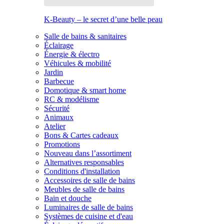
K-Beauty – le secret d’une belle peau
Salle de bains & sanitaires
Éclairage
Énergie & électro
Véhicules & mobilité
Jardin
Barbecue
Domotique & smart home
RC & modélisme
Sécurité
Animaux
Atelier
Bons & Cartes cadeaux
Promotions
Nouveau dans l’assortiment
Alternatives responsables
Conditions d'installation
Accessoires de salle de bains
Meubles de salle de bains
Bain et douche
Luminaires de salle de bains
Systèmes de cuisine et d'eau