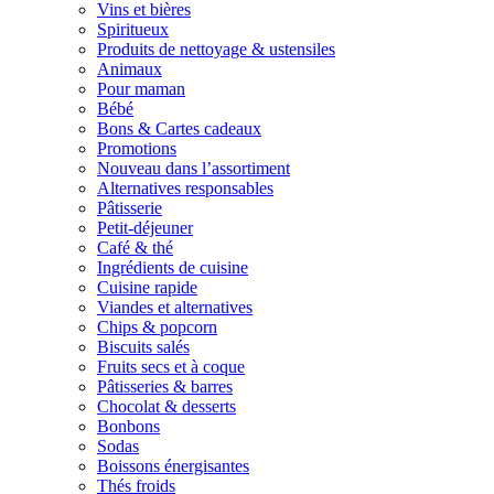
Vins et bières
Spiritueux
Produits de nettoyage & ustensiles
Animaux
Pour maman
Bébé
Bons & Cartes cadeaux
Promotions
Nouveau dans l’assortiment
Alternatives responsables
Pâtisserie
Petit-déjeuner
Café & thé
Ingrédients de cuisine
Cuisine rapide
Viandes et alternatives
Chips & popcorn
Biscuits salés
Fruits secs et à coque
Pâtisseries & barres
Chocolat & desserts
Bonbons
Sodas
Boissons énergisantes
Thés froids