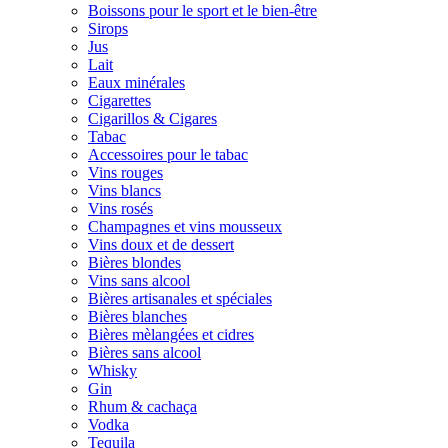
Boissons pour le sport et le bien-être
Sirops
Jus
Lait
Eaux minérales
Cigarettes
Cigarillos & Cigares
Tabac
Accessoires pour le tabac
Vins rouges
Vins blancs
Vins rosés
Champagnes et vins mousseux
Vins doux et de dessert
Bières blondes
Vins sans alcool
Bières artisanales et spéciales
Bières blanches
Bières mèlangées et cidres
Bières sans alcool
Whisky
Gin
Rhum & cachaça
Vodka
Tequila