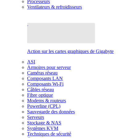
Processeurs
Ventilateurs & refroidisseurs
Action sur les cartes graphiques de Gigabyte
ASI
Armoires pour serveur
Caméras réseau
Composants LAN
Composants Wi-Fi
Câbles réseau
Fibre optique
Modems & routeurs
Powerline (CPL)
Sauvegarde des données
Serveurs
Stockage & NAS
Systèmes KVM
Techniques de sécurité