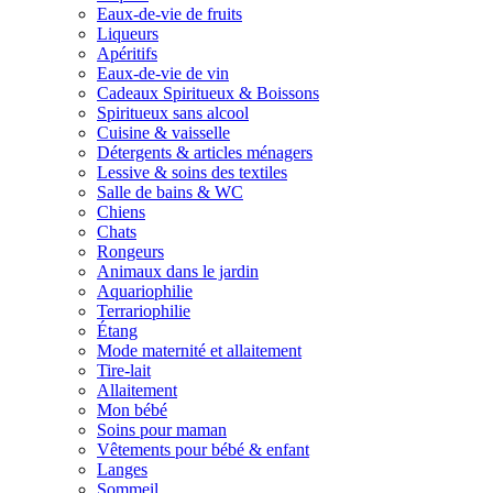
Eaux-de-vie de fruits
Liqueurs
Apéritifs
Eaux-de-vie de vin
Cadeaux Spiritueux & Boissons
Spiritueux sans alcool
Cuisine & vaisselle
Détergents & articles ménagers
Lessive & soins des textiles
Salle de bains & WC
Chiens
Chats
Rongeurs
Animaux dans le jardin
Aquariophilie
Terrariophilie
Étang
Mode maternité et allaitement
Tire-lait
Allaitement
Mon bébé
Soins pour maman
Vêtements pour bébé & enfant
Langes
Sommeil