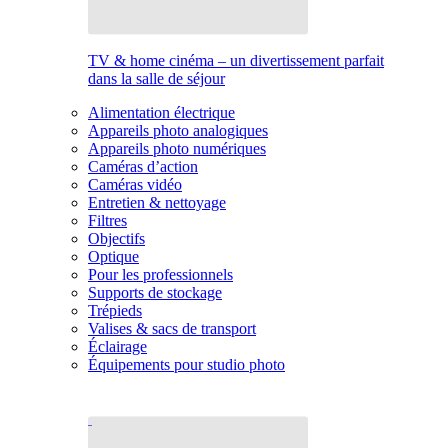
TV & home cinéma – un divertissement parfait
dans la salle de séjour
Alimentation électrique
Appareils photo analogiques
Appareils photo numériques
Caméras d’action
Caméras vidéo
Entretien & nettoyage
Filtres
Objectifs
Optique
Pour les professionnels
Supports de stockage
Trépieds
Valises & sacs de transport
Éclairage
Équipements pour studio photo