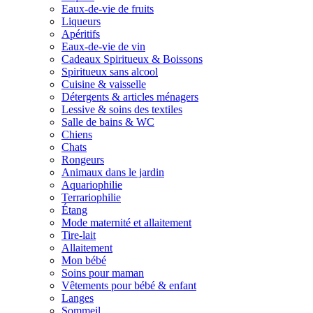
Eaux-de-vie de fruits
Liqueurs
Apéritifs
Eaux-de-vie de vin
Cadeaux Spiritueux & Boissons
Spiritueux sans alcool
Cuisine & vaisselle
Détergents & articles ménagers
Lessive & soins des textiles
Salle de bains & WC
Chiens
Chats
Rongeurs
Animaux dans le jardin
Aquariophilie
Terrariophilie
Étang
Mode maternité et allaitement
Tire-lait
Allaitement
Mon bébé
Soins pour maman
Vêtements pour bébé & enfant
Langes
Sommeil