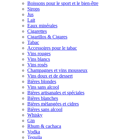
Boissons pour le sport et le bien-être
Sirops
Jus
Lait
Eaux minérales
Cigarettes
Cigarillos & Cigares
Tabac
Accessoires pour le tabac
Vins rouges
Vins blancs
Vins rosés
Champagnes et vins mousseux
Vins doux et de dessert
Bières blondes
Vins sans alcool
Bières artisanales et spéciales
Bières blanches
Bières mèlangées et cidres
Bières sans alcool
Whisky
Gin
Rhum & cachaça
Vodka
Tequila