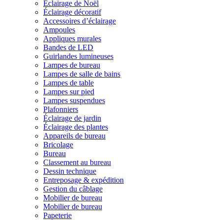
Éclairage de Noël
Éclairage décoratif
Accessoires d’éclairage
Ampoules
Appliques murales
Bandes de LED
Guirlandes lumineuses
Lampes de bureau
Lampes de salle de bains
Lampes de table
Lampes sur pied
Lampes suspendues
Plafonniers
Éclairage de jardin
Éclairage des plantes
Appareils de bureau
Bricolage
Bureau
Classement au bureau
Dessin technique
Entreposage & expédition
Gestion du câblage
Mobilier de bureau
Mobilier de bureau
Papeterie