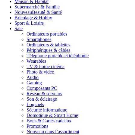
Maison & Habitat
Supermarché & Famille
Nouveau
Beauté & Santé
Bricolage & Hobby
Sport & Loisirs
Sale
Ordinateurs portables
Smartphones
Ordinateurs & tablettes
Périphériques & câbles
Téléphone portable et téléphonie
Wearables
TV & home cinéma
Photo & vidéo
Audio
Gaming
Composants PC
Réseau & serveurs
Son & éclairage
Logiciels
Sécurité informatique
Domotique & Smart Home
Bons & Cartes cadeaux
Promotions
Nouveau dans l’assortiment