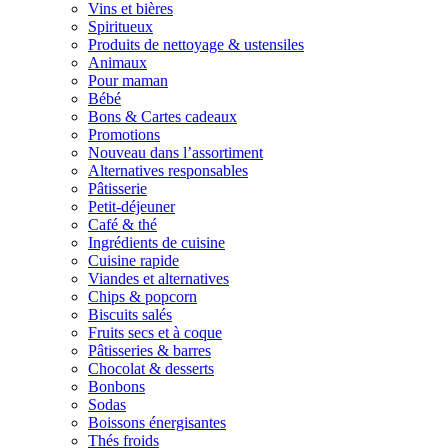
Vins et bières
Spiritueux
Produits de nettoyage & ustensiles
Animaux
Pour maman
Bébé
Bons & Cartes cadeaux
Promotions
Nouveau dans l’assortiment
Alternatives responsables
Pâtisserie
Petit-déjeuner
Café & thé
Ingrédients de cuisine
Cuisine rapide
Viandes et alternatives
Chips & popcorn
Biscuits salés
Fruits secs et à coque
Pâtisseries & barres
Chocolat & desserts
Bonbons
Sodas
Boissons énergisantes
Thés froids