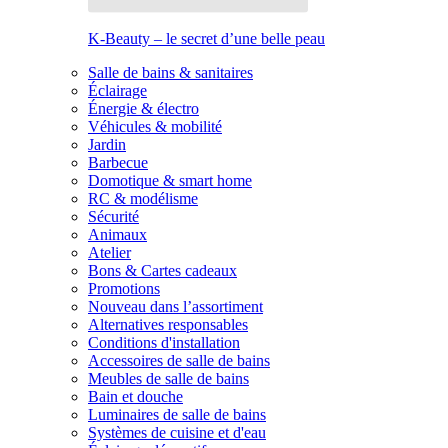
K-Beauty – le secret d’une belle peau
Salle de bains & sanitaires
Éclairage
Énergie & électro
Véhicules & mobilité
Jardin
Barbecue
Domotique & smart home
RC & modélisme
Sécurité
Animaux
Atelier
Bons & Cartes cadeaux
Promotions
Nouveau dans l’assortiment
Alternatives responsables
Conditions d'installation
Accessoires de salle de bains
Meubles de salle de bains
Bain et douche
Luminaires de salle de bains
Systèmes de cuisine et d'eau