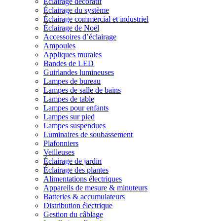
Éclairage décoratif
Éclairage du système
Éclairage commercial et industriel
Éclairage de Noël
Accessoires d’éclairage
Ampoules
Appliques murales
Bandes de LED
Guirlandes lumineuses
Lampes de bureau
Lampes de salle de bains
Lampes de table
Lampes pour enfants
Lampes sur pied
Lampes suspendues
Luminaires de soubassement
Plafonniers
Veilleuses
Éclairage de jardin
Éclairage des plantes
Alimentations électriques
Appareils de mesure & minuteurs
Batteries & accumulateurs
Distribution électrique
Gestion du câblage