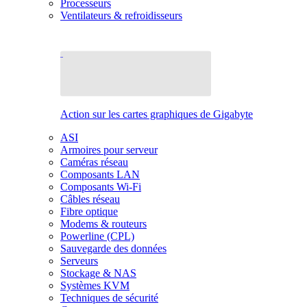
Processeurs
Ventilateurs & refroidisseurs
Action sur les cartes graphiques de Gigabyte
ASI
Armoires pour serveur
Caméras réseau
Composants LAN
Composants Wi-Fi
Câbles réseau
Fibre optique
Modems & routeurs
Powerline (CPL)
Sauvegarde des données
Serveurs
Stockage & NAS
Systèmes KVM
Techniques de sécurité