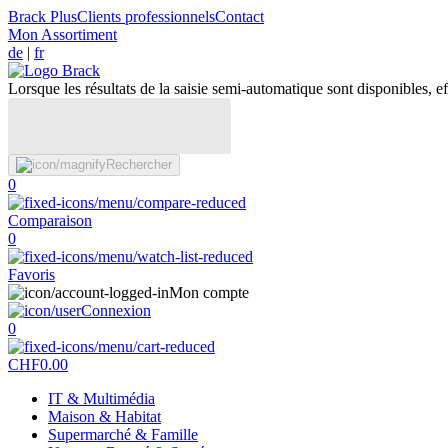
Brack Plus
Clients professionnels
Contact
Mon Assortiment
de
|
fr
Lorsque les résultats de la saisie semi-automatique sont disponibles, eff
Rechercher
0
Comparaison
0
Favoris
Mon compte
Connexion
0
CHF
0.00
IT & Multimédia
Maison & Habitat
Supermarché & Famille