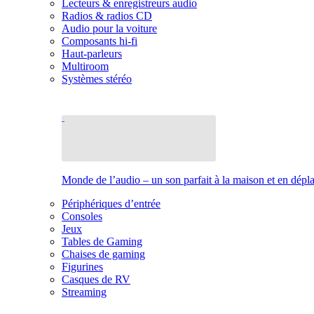
Lecteurs & enregistreurs audio
Radios & radios CD
Audio pour la voiture
Composants hi-fi
Haut-parleurs
Multiroom
Systèmes stéréo
Monde de l’audio – un son parfait à la maison et en dép
Périphériques d’entrée
Consoles
Jeux
Tables de Gaming
Chaises de gaming
Figurines
Casques de RV
Streaming