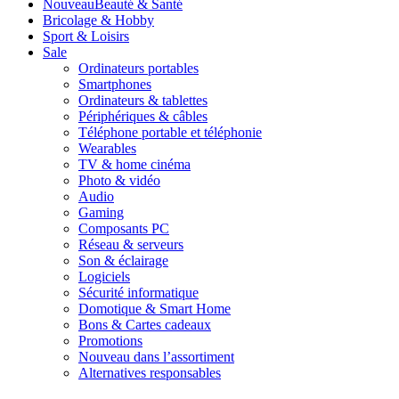
Nouveau
Beauté & Santé
Bricolage & Hobby
Sport & Loisirs
Sale
Ordinateurs portables
Smartphones
Ordinateurs & tablettes
Périphériques & câbles
Téléphone portable et téléphonie
Wearables
TV & home cinéma
Photo & vidéo
Audio
Gaming
Composants PC
Réseau & serveurs
Son & éclairage
Logiciels
Sécurité informatique
Domotique & Smart Home
Bons & Cartes cadeaux
Promotions
Nouveau dans l’assortiment
Alternatives responsables