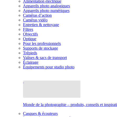
Alimentation électrique
Appareils photo analogiques
Appareils photo numériques
Caméras d’action
Caméras vidéo
Entretien & nettoyage
Filtres
Objectifs
Optique
Pour les professionnels
Supports de stockage
Trépieds
Valises & sacs de transport
Éclairage
Équipements pour studio photo
Monde de la photographie – produits, conseils et inspirat
Casques & écouteurs