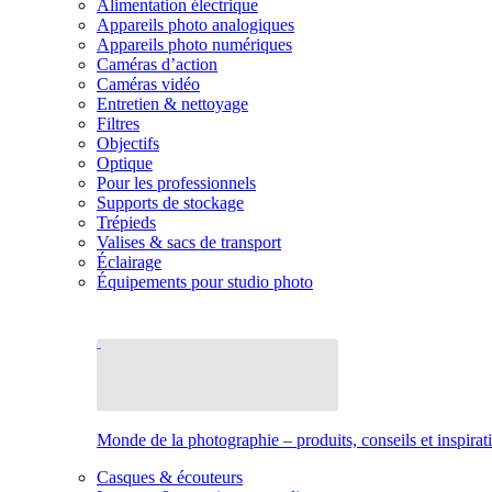
Alimentation électrique
Appareils photo analogiques
Appareils photo numériques
Caméras d’action
Caméras vidéo
Entretien & nettoyage
Filtres
Objectifs
Optique
Pour les professionnels
Supports de stockage
Trépieds
Valises & sacs de transport
Éclairage
Équipements pour studio photo
Monde de la photographie – produits, conseils et inspirat
Casques & écouteurs