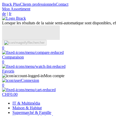
Brack Plus
Clients professionnels
Contact
Mon Assortiment
de
|
fr
Lorsque les résultats de la saisie semi-automatique sont disponibles, eff
Rechercher
0
Comparaison
0
Favoris
Mon compte
Connexion
0
CHF
0.00
IT & Multimédia
Maison & Habitat
Supermarché & Famille