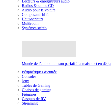
Lecteurs & enregistreurs audio
Radios & radios CD
Audio pour la voiture
Composants hi-fi
Haut-parleurs
Multiroom
Systèmes stéréo
Monde de l’audio – un son parfait à la maison et en dép
Périphériques d’entrée
Consoles
Jeux
Tables de Gaming
Chaises de gaming
Figurines
Casques de RV
Streaming