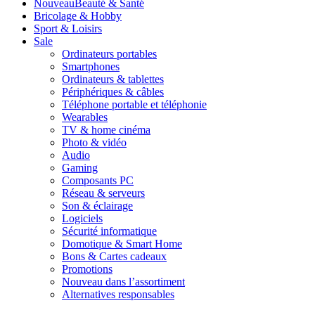
Nouveau
Beauté & Santé
Bricolage & Hobby
Sport & Loisirs
Sale
Ordinateurs portables
Smartphones
Ordinateurs & tablettes
Périphériques & câbles
Téléphone portable et téléphonie
Wearables
TV & home cinéma
Photo & vidéo
Audio
Gaming
Composants PC
Réseau & serveurs
Son & éclairage
Logiciels
Sécurité informatique
Domotique & Smart Home
Bons & Cartes cadeaux
Promotions
Nouveau dans l’assortiment
Alternatives responsables