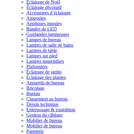
Éclairage de Noël
Éclairage décoratif
Accessoires d’éclairage
Ampoules
Appliques murales
Bandes de LED
Guirlandes lumineuses
Lampes de bureau
Lampes de salle de bains
Lampes de table
Lampes sur pied
Lampes suspendues
Plafonniers
Éclairage de jardin
Éclairage des plantes
Appareils de bureau
Bricolage
Bureau
Classement au bureau
Dessin technique
Entreposage & expédition
Gestion du câblage
Mobilier de bureau
Mobilier de bureau
Papeterie