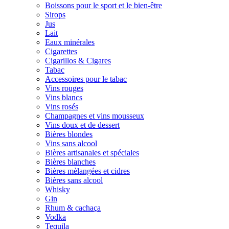
Boissons pour le sport et le bien-être
Sirops
Jus
Lait
Eaux minérales
Cigarettes
Cigarillos & Cigares
Tabac
Accessoires pour le tabac
Vins rouges
Vins blancs
Vins rosés
Champagnes et vins mousseux
Vins doux et de dessert
Bières blondes
Vins sans alcool
Bières artisanales et spéciales
Bières blanches
Bières mèlangées et cidres
Bières sans alcool
Whisky
Gin
Rhum & cachaça
Vodka
Tequila