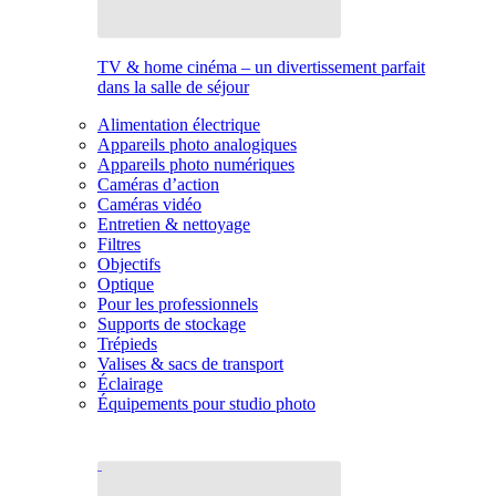
TV & home cinéma – un divertissement parfait
dans la salle de séjour
Alimentation électrique
Appareils photo analogiques
Appareils photo numériques
Caméras d’action
Caméras vidéo
Entretien & nettoyage
Filtres
Objectifs
Optique
Pour les professionnels
Supports de stockage
Trépieds
Valises & sacs de transport
Éclairage
Équipements pour studio photo