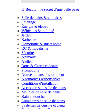
K-Beauty – le secret d’une belle peau
Salle de bains & sanitaires
Éclairage
Énergie & électro
Véhicules & mobilité
Jardin
Barbecue
Domotique & smart home
RC & modélisme
Sécurité
Animaux
Atelier
Bons & Cartes cadeaux
Promotions
Nouveau dans l’assortiment
Alternatives responsables
Conditions d'installation
Accessoires de salle de bains
Meubles de salle de bains
Bain et douche
Luminaires de salle de bains
Systèmes de cuisine et d'eau