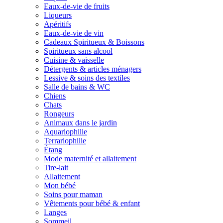
Eaux-de-vie de fruits
Liqueurs
Apéritifs
Eaux-de-vie de vin
Cadeaux Spiritueux & Boissons
Spiritueux sans alcool
Cuisine & vaisselle
Détergents & articles ménagers
Lessive & soins des textiles
Salle de bains & WC
Chiens
Chats
Rongeurs
Animaux dans le jardin
Aquariophilie
Terrariophilie
Étang
Mode maternité et allaitement
Tire-lait
Allaitement
Mon bébé
Soins pour maman
Vêtements pour bébé & enfant
Langes
Sommeil