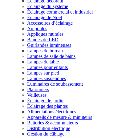
Éclairage décoratif
Éclairage du système
Éclairage commercial et industriel
Éclairage de Noël
Accessoires d’éclairage
Ampoules
Appliques murales
Bandes de LED
Guirlandes lumineuses
Lampes de bureau
Lampes de salle de bains
Lampes de table
Lampes pour enfants
Lampes sur pied
Lampes suspendues
Luminaires de soubassement
Plafonniers
Veilleuses
Éclairage de jardin
Éclairage des plantes
Alimentations électriques
Appareils de mesure & minuteurs
Batteries & accumulateurs
Distribution électrique
Gestion du câblage