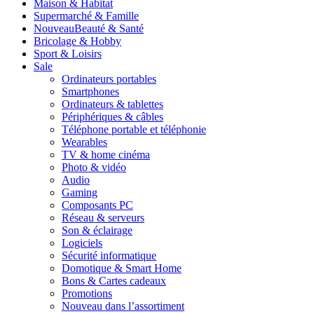
Maison & Habitat
Supermarché & Famille
Nouveau
Beauté & Santé
Bricolage & Hobby
Sport & Loisirs
Sale
Ordinateurs portables
Smartphones
Ordinateurs & tablettes
Périphériques & câbles
Téléphone portable et téléphonie
Wearables
TV & home cinéma
Photo & vidéo
Audio
Gaming
Composants PC
Réseau & serveurs
Son & éclairage
Logiciels
Sécurité informatique
Domotique & Smart Home
Bons & Cartes cadeaux
Promotions
Nouveau dans l’assortiment