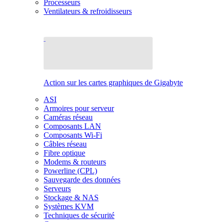
Processeurs
Ventilateurs & refroidisseurs
Action sur les cartes graphiques de Gigabyte
ASI
Armoires pour serveur
Caméras réseau
Composants LAN
Composants Wi-Fi
Câbles réseau
Fibre optique
Modems & routeurs
Powerline (CPL)
Sauvegarde des données
Serveurs
Stockage & NAS
Systèmes KVM
Techniques de sécurité