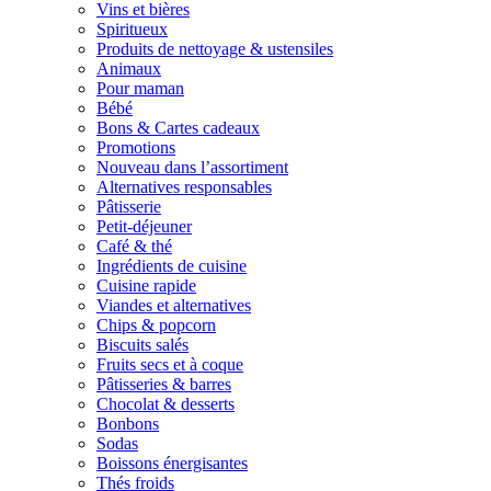
Vins et bières
Spiritueux
Produits de nettoyage & ustensiles
Animaux
Pour maman
Bébé
Bons & Cartes cadeaux
Promotions
Nouveau dans l’assortiment
Alternatives responsables
Pâtisserie
Petit-déjeuner
Café & thé
Ingrédients de cuisine
Cuisine rapide
Viandes et alternatives
Chips & popcorn
Biscuits salés
Fruits secs et à coque
Pâtisseries & barres
Chocolat & desserts
Bonbons
Sodas
Boissons énergisantes
Thés froids