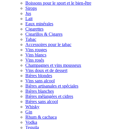
Boissons pour le sport et le bien-être
Sirops
Jus
Lait
Eaux minérales
Cigarettes
Cigarillos & Cigares
Tabac
Accessoires pour le tabac
Vins rouges
Vins blancs
Vins rosés
Champagnes et vins mousseux
Vins doux et de dessert
Bières blondes
Vins sans alcool
Bières artisanales et spéciales
Bières blanches
Bières mèlangées et cidres
Bières sans alcool
Whisky
Gin
Rhum & cachaça
Vodka
Tequila