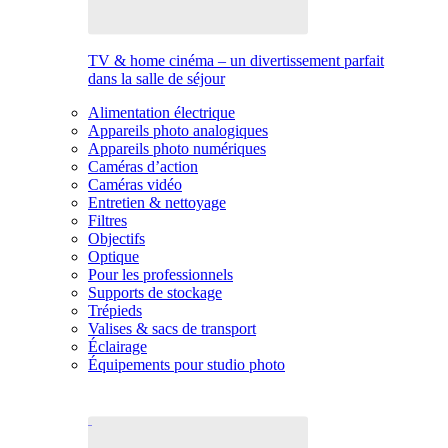
TV & home cinéma – un divertissement parfait
dans la salle de séjour
Alimentation électrique
Appareils photo analogiques
Appareils photo numériques
Caméras d’action
Caméras vidéo
Entretien & nettoyage
Filtres
Objectifs
Optique
Pour les professionnels
Supports de stockage
Trépieds
Valises & sacs de transport
Éclairage
Équipements pour studio photo