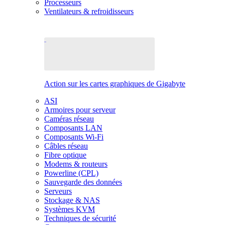
Processeurs
Ventilateurs & refroidisseurs
Action sur les cartes graphiques de Gigabyte
ASI
Armoires pour serveur
Caméras réseau
Composants LAN
Composants Wi-Fi
Câbles réseau
Fibre optique
Modems & routeurs
Powerline (CPL)
Sauvegarde des données
Serveurs
Stockage & NAS
Systèmes KVM
Techniques de sécurité