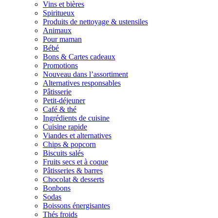
Vins et bières
Spiritueux
Produits de nettoyage & ustensiles
Animaux
Pour maman
Bébé
Bons & Cartes cadeaux
Promotions
Nouveau dans l’assortiment
Alternatives responsables
Pâtisserie
Petit-déjeuner
Café & thé
Ingrédients de cuisine
Cuisine rapide
Viandes et alternatives
Chips & popcorn
Biscuits salés
Fruits secs et à coque
Pâtisseries & barres
Chocolat & desserts
Bonbons
Sodas
Boissons énergisantes
Thés froids