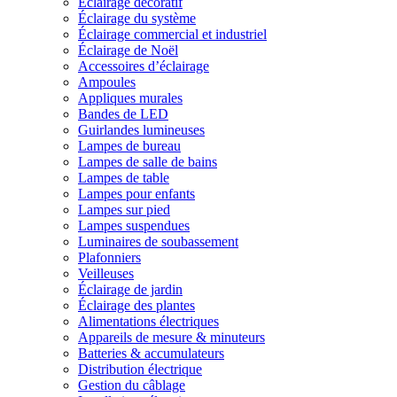
Éclairage décoratif
Éclairage du système
Éclairage commercial et industriel
Éclairage de Noël
Accessoires d’éclairage
Ampoules
Appliques murales
Bandes de LED
Guirlandes lumineuses
Lampes de bureau
Lampes de salle de bains
Lampes de table
Lampes pour enfants
Lampes sur pied
Lampes suspendues
Luminaires de soubassement
Plafonniers
Veilleuses
Éclairage de jardin
Éclairage des plantes
Alimentations électriques
Appareils de mesure & minuteurs
Batteries & accumulateurs
Distribution électrique
Gestion du câblage