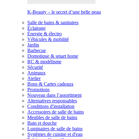
K-Beauty – le secret d’une belle peau
Salle de bains & sanitaires
Éclairage
Énergie & électro
Véhicules & mobilité
Jardin
Barbecue
Domotique & smart home
RC & modélisme
Sécurité
Animaux
Atelier
Bons & Cartes cadeaux
Promotions
Nouveau dans l’assortiment
Alternatives responsables
Conditions d'installation
Accessoires de salle de bains
Meubles de salle de bains
Bain et douche
Luminaires de salle de bains
Systèmes de cuisine et d'eau