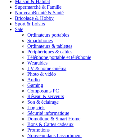
Maison & Habitat
Supermarché & Famille
Nouveau
Beauté & Santé
Bricolage & Hobby
Sport & Loisirs
Sale
Ordinateurs portables
Smartphones
Ordinateurs & tablettes
Périphériques & câbles
Téléphone portable et téléphonie
Wearables
TV & home cinéma
Photo & vidéo
Audio
Gaming
Composants PC
Réseau & serveurs
Son & éclairage
Logiciels
Sécurité informatique
Domotique & Smart Home
Bons & Cartes cadeaux
Promotions
Nouveau dans l’assortiment