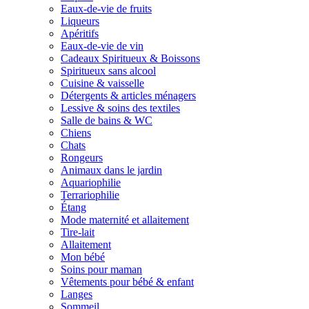
Eaux-de-vie de fruits
Liqueurs
Apéritifs
Eaux-de-vie de vin
Cadeaux Spiritueux & Boissons
Spiritueux sans alcool
Cuisine & vaisselle
Détergents & articles ménagers
Lessive & soins des textiles
Salle de bains & WC
Chiens
Chats
Rongeurs
Animaux dans le jardin
Aquariophilie
Terrariophilie
Étang
Mode maternité et allaitement
Tire-lait
Allaitement
Mon bébé
Soins pour maman
Vêtements pour bébé & enfant
Langes
Sommeil