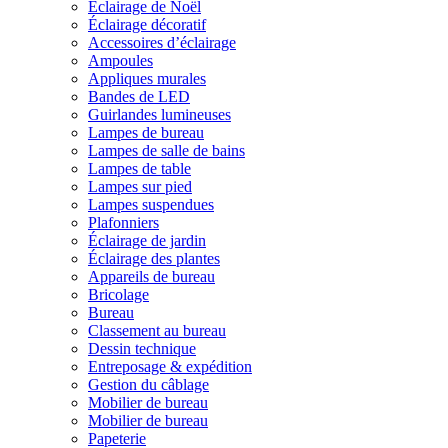
Éclairage de Noël
Éclairage décoratif
Accessoires d’éclairage
Ampoules
Appliques murales
Bandes de LED
Guirlandes lumineuses
Lampes de bureau
Lampes de salle de bains
Lampes de table
Lampes sur pied
Lampes suspendues
Plafonniers
Éclairage de jardin
Éclairage des plantes
Appareils de bureau
Bricolage
Bureau
Classement au bureau
Dessin technique
Entreposage & expédition
Gestion du câblage
Mobilier de bureau
Mobilier de bureau
Papeterie