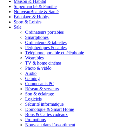
Maison & Habitat
Supermarché & Famille
Nouveau
Beauté & Santé
Bricolage & Hobby
Sport & Loisirs
Sale
Ordinateurs portables
Smartphones
Ordinateurs & tablettes
Périphériques & câbles
Téléphone portable et téléphonie
Wearables
TV & home cinéma
Photo & vidéo
Audio
Gaming
Composants PC
Réseau & serveurs
Son & éclairage
Logiciels
Sécurité informatique
Domotique & Smart Home
Bons & Cartes cadeaux
Promotions
Nouveau dans l’assortiment