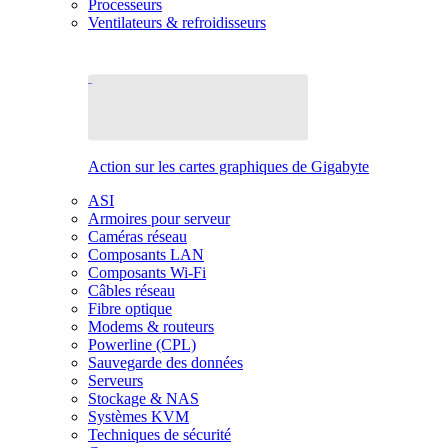
Processeurs
Ventilateurs & refroidisseurs
Action sur les cartes graphiques de Gigabyte
ASI
Armoires pour serveur
Caméras réseau
Composants LAN
Composants Wi-Fi
Câbles réseau
Fibre optique
Modems & routeurs
Powerline (CPL)
Sauvegarde des données
Serveurs
Stockage & NAS
Systèmes KVM
Techniques de sécurité