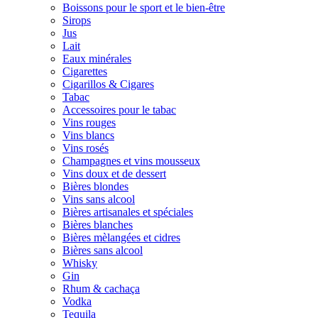
Boissons pour le sport et le bien-être
Sirops
Jus
Lait
Eaux minérales
Cigarettes
Cigarillos & Cigares
Tabac
Accessoires pour le tabac
Vins rouges
Vins blancs
Vins rosés
Champagnes et vins mousseux
Vins doux et de dessert
Bières blondes
Vins sans alcool
Bières artisanales et spéciales
Bières blanches
Bières mèlangées et cidres
Bières sans alcool
Whisky
Gin
Rhum & cachaça
Vodka
Tequila