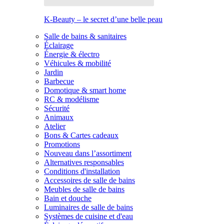
K-Beauty – le secret d’une belle peau
Salle de bains & sanitaires
Éclairage
Énergie & électro
Véhicules & mobilité
Jardin
Barbecue
Domotique & smart home
RC & modélisme
Sécurité
Animaux
Atelier
Bons & Cartes cadeaux
Promotions
Nouveau dans l’assortiment
Alternatives responsables
Conditions d'installation
Accessoires de salle de bains
Meubles de salle de bains
Bain et douche
Luminaires de salle de bains
Systèmes de cuisine et d'eau