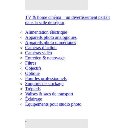
TV & home cinéma – un divertissement parfait
dans la salle de séjour
Alimentation électrique
Appareils photo analogiques
Appareils photo numériques
Caméras d’action
Caméras vidéo
Entretien & nettoyage
Filtres
Objectifs
Optique
Pour les professionnels
Supports de stockage
Trépieds
Valises & sacs de transport
Éclairage
Équipements pour studio photo