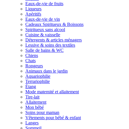
Eaux-de-vie de fruits
Liqueurs
Apéritifs
Eaux-de-vie de vin
Cadeaux Spiritueux & Boissons
Spiritueux sans alcool
Cuisine & vaisselle
Détergents & articles ménagers
Lessive & soins des textiles
Salle de bains & WC
Chiens
Chats
Rongeurs
Animaux dans le jardin
Aquariophilie
Terrariophilie
Étang
Mode maternité et allaitement
Tire-lait
Allaitement
Mon bébé
Soins pour maman
Vêtements pour bébé & enfant
Langes
Sommeil