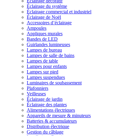
Éclairage décoratif
Éclairage du système
Éclairage commercial et industriel
Éclairage de Noël
Accessoires d’éclairage
Ampoules
Appliques murales
Bandes de LED
Guirlandes lumineuses
Lampes de bureau
Lampes de salle de bains
Lampes de table
Lampes pour enfants
Lampes sur pied
Lampes suspendues
Luminaires de soubassement
Plafonniers
Veilleuses
Éclairage de jardin
Éclairage des plantes
Alimentations électriques
Appareils de mesure & minuteurs
Batteries & accumulateurs
Distribution électrique
Gestion du câblage