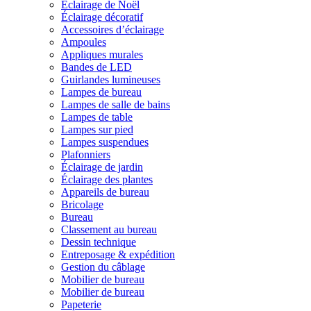
Éclairage de Noël
Éclairage décoratif
Accessoires d’éclairage
Ampoules
Appliques murales
Bandes de LED
Guirlandes lumineuses
Lampes de bureau
Lampes de salle de bains
Lampes de table
Lampes sur pied
Lampes suspendues
Plafonniers
Éclairage de jardin
Éclairage des plantes
Appareils de bureau
Bricolage
Bureau
Classement au bureau
Dessin technique
Entreposage & expédition
Gestion du câblage
Mobilier de bureau
Mobilier de bureau
Papeterie