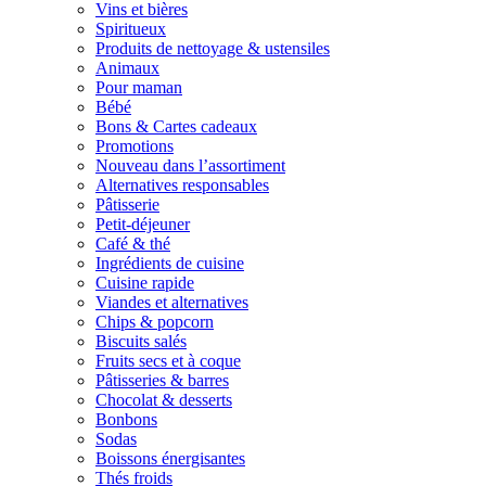
Vins et bières
Spiritueux
Produits de nettoyage & ustensiles
Animaux
Pour maman
Bébé
Bons & Cartes cadeaux
Promotions
Nouveau dans l’assortiment
Alternatives responsables
Pâtisserie
Petit-déjeuner
Café & thé
Ingrédients de cuisine
Cuisine rapide
Viandes et alternatives
Chips & popcorn
Biscuits salés
Fruits secs et à coque
Pâtisseries & barres
Chocolat & desserts
Bonbons
Sodas
Boissons énergisantes
Thés froids