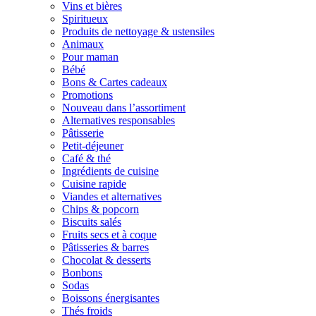
Vins et bières
Spiritueux
Produits de nettoyage & ustensiles
Animaux
Pour maman
Bébé
Bons & Cartes cadeaux
Promotions
Nouveau dans l’assortiment
Alternatives responsables
Pâtisserie
Petit-déjeuner
Café & thé
Ingrédients de cuisine
Cuisine rapide
Viandes et alternatives
Chips & popcorn
Biscuits salés
Fruits secs et à coque
Pâtisseries & barres
Chocolat & desserts
Bonbons
Sodas
Boissons énergisantes
Thés froids