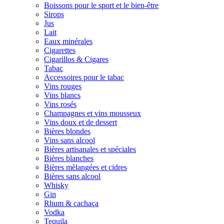
Boissons pour le sport et le bien-être
Sirops
Jus
Lait
Eaux minérales
Cigarettes
Cigarillos & Cigares
Tabac
Accessoires pour le tabac
Vins rouges
Vins blancs
Vins rosés
Champagnes et vins mousseux
Vins doux et de dessert
Bières blondes
Vins sans alcool
Bières artisanales et spéciales
Bières blanches
Bières mèlangées et cidres
Bières sans alcool
Whisky
Gin
Rhum & cachaça
Vodka
Tequila