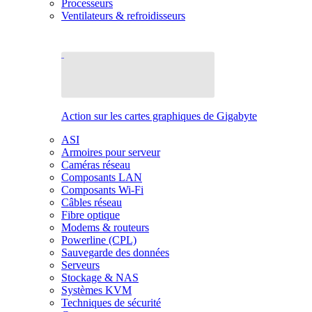
Processeurs
Ventilateurs & refroidisseurs
Action sur les cartes graphiques de Gigabyte
ASI
Armoires pour serveur
Caméras réseau
Composants LAN
Composants Wi-Fi
Câbles réseau
Fibre optique
Modems & routeurs
Powerline (CPL)
Sauvegarde des données
Serveurs
Stockage & NAS
Systèmes KVM
Techniques de sécurité