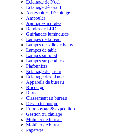
Éclairage de Noël
Éclairage décoratif
Accessoires d’éclairage
Ampoules
Appliques murales
Bandes de LED
Guirlandes lumineuses
Lampes de bureau
Lampes de salle de bains
Lampes de table
Lampes sur pied
Lampes suspendues
Plafonniers
Éclairage de jardin
Éclairage des plantes
Appareils de bureau
Bricolage
Bureau
Classement au bureau
Dessin technique
Entreposage & expédition
Gestion du câblage
Mobilier de bureau
Mobilier de bureau
Papeterie