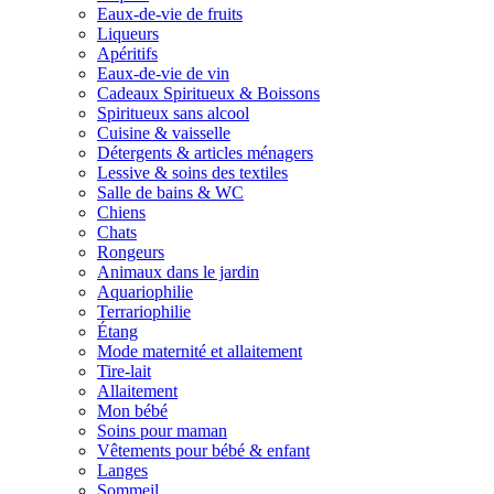
Eaux-de-vie de fruits
Liqueurs
Apéritifs
Eaux-de-vie de vin
Cadeaux Spiritueux & Boissons
Spiritueux sans alcool
Cuisine & vaisselle
Détergents & articles ménagers
Lessive & soins des textiles
Salle de bains & WC
Chiens
Chats
Rongeurs
Animaux dans le jardin
Aquariophilie
Terrariophilie
Étang
Mode maternité et allaitement
Tire-lait
Allaitement
Mon bébé
Soins pour maman
Vêtements pour bébé & enfant
Langes
Sommeil