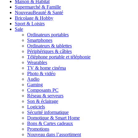
Maison & Habitat
Supermarché & Famille
Nouveau
Beauté & Santé
Bricolage & Hobby
Sport & Loisirs
Sale
Ordinateurs portables
Smartphones
Ordinateurs & tablettes
Périphériques & câbles
Téléphone portable et téléphonie
Wearables
TV & home cinéma
Photo & vidéo
Audio
Gaming
Composants PC
Réseau & serveurs
Son & éclairage
Logiciels
Sécurité informatique
Domotique & Smart Home
Bons & Cartes cadeaux
Promotions
Nouveau dans l’assortiment