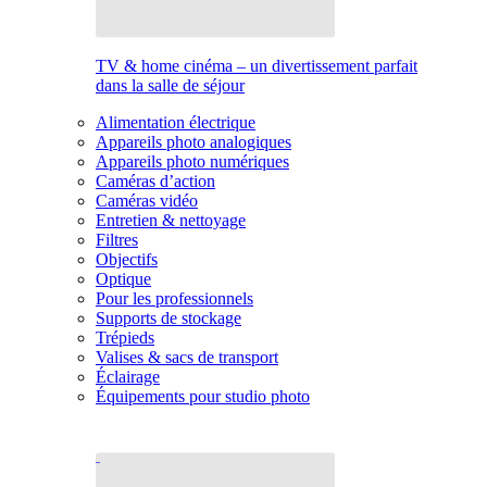
TV & home cinéma – un divertissement parfait
dans la salle de séjour
Alimentation électrique
Appareils photo analogiques
Appareils photo numériques
Caméras d’action
Caméras vidéo
Entretien & nettoyage
Filtres
Objectifs
Optique
Pour les professionnels
Supports de stockage
Trépieds
Valises & sacs de transport
Éclairage
Équipements pour studio photo