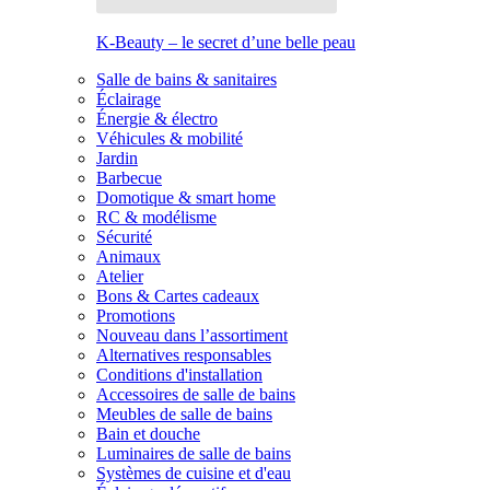
K-Beauty – le secret d’une belle peau
Salle de bains & sanitaires
Éclairage
Énergie & électro
Véhicules & mobilité
Jardin
Barbecue
Domotique & smart home
RC & modélisme
Sécurité
Animaux
Atelier
Bons & Cartes cadeaux
Promotions
Nouveau dans l’assortiment
Alternatives responsables
Conditions d'installation
Accessoires de salle de bains
Meubles de salle de bains
Bain et douche
Luminaires de salle de bains
Systèmes de cuisine et d'eau