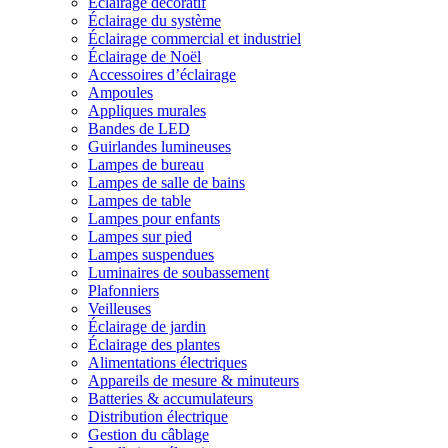
Éclairage décoratif
Éclairage du système
Éclairage commercial et industriel
Éclairage de Noël
Accessoires d’éclairage
Ampoules
Appliques murales
Bandes de LED
Guirlandes lumineuses
Lampes de bureau
Lampes de salle de bains
Lampes de table
Lampes pour enfants
Lampes sur pied
Lampes suspendues
Luminaires de soubassement
Plafonniers
Veilleuses
Éclairage de jardin
Éclairage des plantes
Alimentations électriques
Appareils de mesure & minuteurs
Batteries & accumulateurs
Distribution électrique
Gestion du câblage