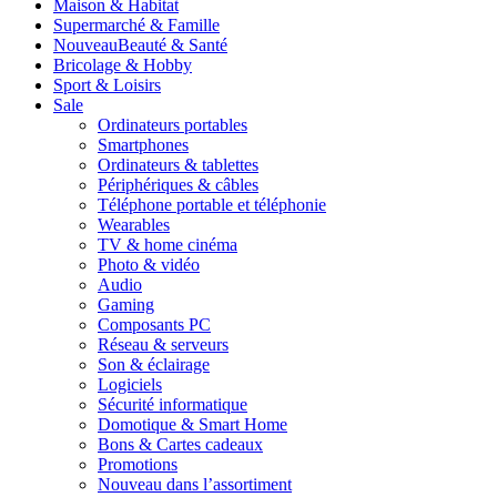
Maison & Habitat
Supermarché & Famille
Nouveau
Beauté & Santé
Bricolage & Hobby
Sport & Loisirs
Sale
Ordinateurs portables
Smartphones
Ordinateurs & tablettes
Périphériques & câbles
Téléphone portable et téléphonie
Wearables
TV & home cinéma
Photo & vidéo
Audio
Gaming
Composants PC
Réseau & serveurs
Son & éclairage
Logiciels
Sécurité informatique
Domotique & Smart Home
Bons & Cartes cadeaux
Promotions
Nouveau dans l’assortiment