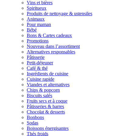
Vins et bières
Spiritueux
Produits de nettoyage & ustensiles
Animaux
Pour maman
Bébé
Bons & Cartes cadeaux
Promotions
Nouveau dans l’assortiment
Alternatives responsables
Pâtisserie
Petit-déjeuner
Café & thé
Ingrédients de cuisine
Cuisine rapide
Viandes et alternatives
Chips & popcorn
Biscuits salés
Fruits secs et à coque
Pâtisseries & barres
Chocolat & desserts
Bonbons
Sodas
Boissons énergisantes
Thés froids