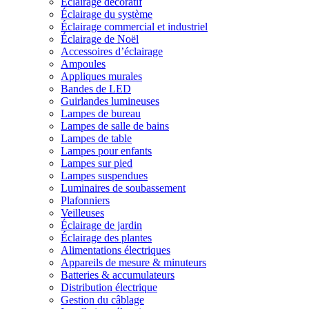
Éclairage décoratif
Éclairage du système
Éclairage commercial et industriel
Éclairage de Noël
Accessoires d’éclairage
Ampoules
Appliques murales
Bandes de LED
Guirlandes lumineuses
Lampes de bureau
Lampes de salle de bains
Lampes de table
Lampes pour enfants
Lampes sur pied
Lampes suspendues
Luminaires de soubassement
Plafonniers
Veilleuses
Éclairage de jardin
Éclairage des plantes
Alimentations électriques
Appareils de mesure & minuteurs
Batteries & accumulateurs
Distribution électrique
Gestion du câblage