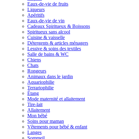
Eaux-de-vie de fruits
Liqueurs
Apéritifs
Eaux-de-vie de vin
Cadeaux Spiritueux & Boissons
Spiritueux sans alcool
Cuisine & vaisselle
Détergents & articles ménagers
Lessive & soins des textiles
Salle de bains & WC
Chiens
Chats
Rongeurs
Animaux dans le jardin
Aquariophilie
Terrariophilie
Étang
Mode maternité et allaitement
Tire-lait
Allaitement
Mon bébé
Soins pour maman
Vêtements pour bébé & enfant
Langes
Sommeil