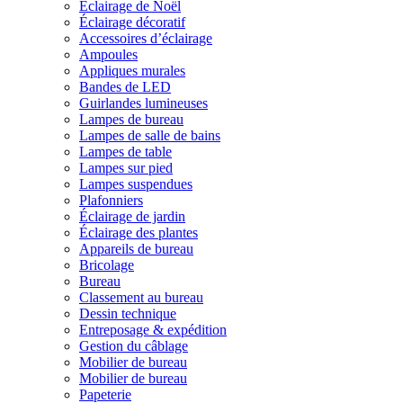
Éclairage de Noël
Éclairage décoratif
Accessoires d’éclairage
Ampoules
Appliques murales
Bandes de LED
Guirlandes lumineuses
Lampes de bureau
Lampes de salle de bains
Lampes de table
Lampes sur pied
Lampes suspendues
Plafonniers
Éclairage de jardin
Éclairage des plantes
Appareils de bureau
Bricolage
Bureau
Classement au bureau
Dessin technique
Entreposage & expédition
Gestion du câblage
Mobilier de bureau
Mobilier de bureau
Papeterie