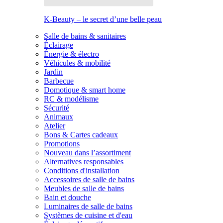
K-Beauty – le secret d’une belle peau
Salle de bains & sanitaires
Éclairage
Énergie & électro
Véhicules & mobilité
Jardin
Barbecue
Domotique & smart home
RC & modélisme
Sécurité
Animaux
Atelier
Bons & Cartes cadeaux
Promotions
Nouveau dans l’assortiment
Alternatives responsables
Conditions d'installation
Accessoires de salle de bains
Meubles de salle de bains
Bain et douche
Luminaires de salle de bains
Systèmes de cuisine et d'eau