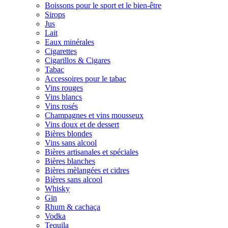
Boissons pour le sport et le bien-être
Sirops
Jus
Lait
Eaux minérales
Cigarettes
Cigarillos & Cigares
Tabac
Accessoires pour le tabac
Vins rouges
Vins blancs
Vins rosés
Champagnes et vins mousseux
Vins doux et de dessert
Bières blondes
Vins sans alcool
Bières artisanales et spéciales
Bières blanches
Bières mèlangées et cidres
Bières sans alcool
Whisky
Gin
Rhum & cachaça
Vodka
Tequila