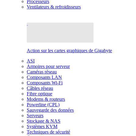
Processeurs
Ventilateurs & refroidisseurs
Action sur les cartes graphiques de Gigabyte
ASI
Armoires pour serveur
Caméras réseau
Composants LAN
Composants Wi-Fi
Câbles réseau
Fibre optique
Modems & routeurs
Powerline (CPL)
Sauvegarde des données
Serveurs
Stockage & NAS
Systèmes KVM
Techniques de sécurité