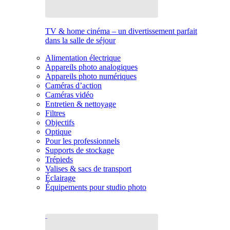
TV & home cinéma – un divertissement parfait
dans la salle de séjour
Alimentation électrique
Appareils photo analogiques
Appareils photo numériques
Caméras d’action
Caméras vidéo
Entretien & nettoyage
Filtres
Objectifs
Optique
Pour les professionnels
Supports de stockage
Trépieds
Valises & sacs de transport
Éclairage
Équipements pour studio photo