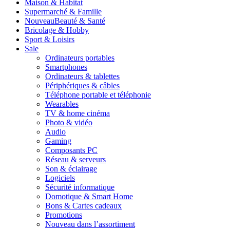
Maison & Habitat
Supermarché & Famille
Nouveau
Beauté & Santé
Bricolage & Hobby
Sport & Loisirs
Sale
Ordinateurs portables
Smartphones
Ordinateurs & tablettes
Périphériques & câbles
Téléphone portable et téléphonie
Wearables
TV & home cinéma
Photo & vidéo
Audio
Gaming
Composants PC
Réseau & serveurs
Son & éclairage
Logiciels
Sécurité informatique
Domotique & Smart Home
Bons & Cartes cadeaux
Promotions
Nouveau dans l’assortiment