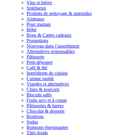
Vins et bières
Spiritueux
Produits de nettoyage & ustensiles
Animaux
Pour maman
Bébé
Bons & Cartes cadeaux
Promotions
Nouveau dans l’assortiment
Alternatives responsables
Pâtisserie
Petit-déjeuner
Café & thé
Ingrédients de cuisine
Cuisine rapide
Viandes et alternatives
Chips & popcorn
Biscuits salés
Fruits secs et à coque
Pâtisseries & barres
Chocolat & desserts
Bonbons
Sodas
Boissons énergisantes
Thés froids