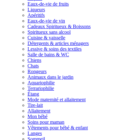
Eaux-de-vie de fruits
Liqueurs
Apéritifs
Eaux-de-vie de vin
Cadeaux Spiritueux & Boissons
Spiritueux sans alcool
Cuisine & vaisselle
Détergents & articles ménagers
Lessive & soins des textiles
Salle de bains & WC
Chiens
Chats
Rongeurs
Animaux dans le jardin
Aquariophilie
Terrariophilie
Étang
Mode maternité et allaitement
Tire-lait
Allaitement
Mon bébé
Soins pour maman
Vêtements pour bébé & enfant
Langes
Sommeil