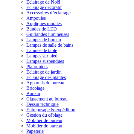
Éclairage de Noël
Éclairage décoratif
Accessoires d’éclairage
Ampoules
Appliques murales
Bandes de LED
Guirlandes lumineuses
Lampes de bureau
Lampes de salle de bains
Lampes de table
Lampes sur pied
Lampes suspendues
Plafonniers
Éclairage de jardin
Éclairage des plantes
Appareils de bureau
Bricolage
Bureau
Classement au bureau
Dessin technique
Entreposage & expédition
Gestion du câblage
Mobilier de bureau
Mobilier de bureau
Papeterie