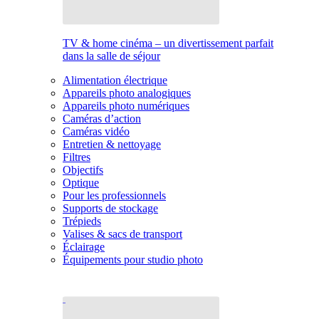
TV & home cinéma – un divertissement parfait
dans la salle de séjour
Alimentation électrique
Appareils photo analogiques
Appareils photo numériques
Caméras d’action
Caméras vidéo
Entretien & nettoyage
Filtres
Objectifs
Optique
Pour les professionnels
Supports de stockage
Trépieds
Valises & sacs de transport
Éclairage
Équipements pour studio photo