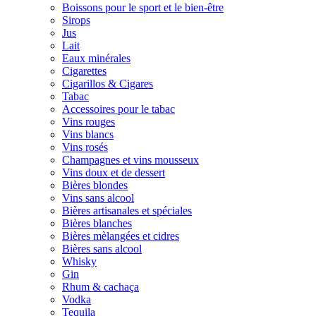
Boissons pour le sport et le bien-être
Sirops
Jus
Lait
Eaux minérales
Cigarettes
Cigarillos & Cigares
Tabac
Accessoires pour le tabac
Vins rouges
Vins blancs
Vins rosés
Champagnes et vins mousseux
Vins doux et de dessert
Bières blondes
Vins sans alcool
Bières artisanales et spéciales
Bières blanches
Bières mèlangées et cidres
Bières sans alcool
Whisky
Gin
Rhum & cachaça
Vodka
Tequila