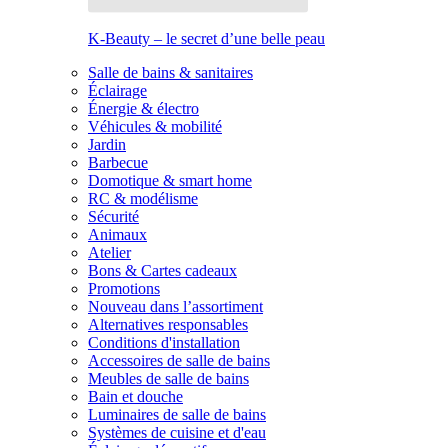
K-Beauty – le secret d’une belle peau
Salle de bains & sanitaires
Éclairage
Énergie & électro
Véhicules & mobilité
Jardin
Barbecue
Domotique & smart home
RC & modélisme
Sécurité
Animaux
Atelier
Bons & Cartes cadeaux
Promotions
Nouveau dans l’assortiment
Alternatives responsables
Conditions d'installation
Accessoires de salle de bains
Meubles de salle de bains
Bain et douche
Luminaires de salle de bains
Systèmes de cuisine et d'eau