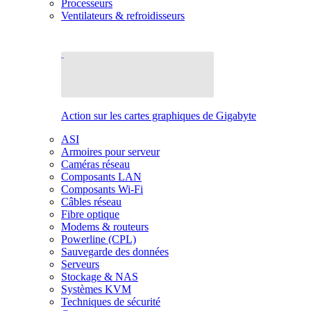
Processeurs
Ventilateurs & refroidisseurs
Action sur les cartes graphiques de Gigabyte
ASI
Armoires pour serveur
Caméras réseau
Composants LAN
Composants Wi-Fi
Câbles réseau
Fibre optique
Modems & routeurs
Powerline (CPL)
Sauvegarde des données
Serveurs
Stockage & NAS
Systèmes KVM
Techniques de sécurité