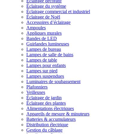
Éclairage décoratif
Éclairage du système
Éclairage commercial et industriel
Éclairage de Noël
Accessoires d’éclairage
Ampoules
Appliques murales
Bandes de LED
Guirlandes lumineuses
Lampes de bureau
Lampes de salle de bains
Lampes de table
Lampes pour enfants
Lampes sur pied
Lampes suspendues
Luminaires de soubassement
Plafonniers
Veilleuses
Éclairage de jardin
Éclairage des plantes
Alimentations électriques
Appareils de mesure & minuteurs
Batteries & accumulateurs
Distribution électrique
Gestion du câblage