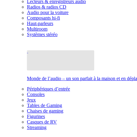
Lecteurs & enregistreurs audio
Radios & radios CD
Audio pour la voiture
Composants hi-fi
Haut-parleurs
Multiroom
Systèmes stéréo
Monde de l’audio – un son parfait à la maison et en dép
Périphériques d’entrée
Consoles
Jeux
Tables de Gaming
Chaises de gaming
Figurines
Casques de RV
Streaming