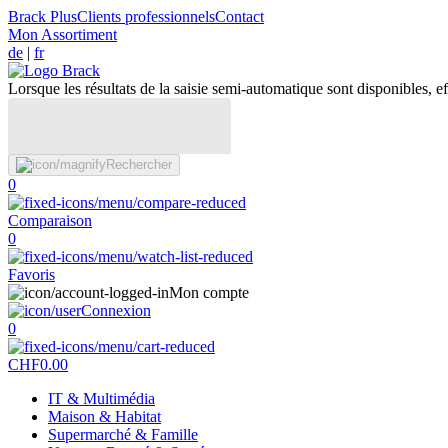
Brack Plus
Clients professionnels
Contact
Mon Assortiment
de
|
fr
Lorsque les résultats de la saisie semi-automatique sont disponibles, eff
Rechercher
0
Comparaison
0
Favoris
Mon compte
Connexion
0
CHF
0.00
IT & Multimédia
Maison & Habitat
Supermarché & Famille