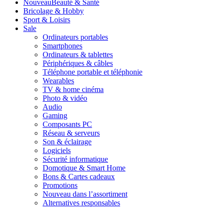
Nouveau
Beauté & Santé
Bricolage & Hobby
Sport & Loisirs
Sale
Ordinateurs portables
Smartphones
Ordinateurs & tablettes
Périphériques & câbles
Téléphone portable et téléphonie
Wearables
TV & home cinéma
Photo & vidéo
Audio
Gaming
Composants PC
Réseau & serveurs
Son & éclairage
Logiciels
Sécurité informatique
Domotique & Smart Home
Bons & Cartes cadeaux
Promotions
Nouveau dans l’assortiment
Alternatives responsables