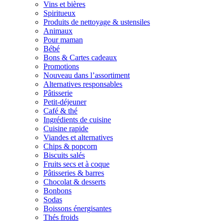
Vins et bières
Spiritueux
Produits de nettoyage & ustensiles
Animaux
Pour maman
Bébé
Bons & Cartes cadeaux
Promotions
Nouveau dans l’assortiment
Alternatives responsables
Pâtisserie
Petit-déjeuner
Café & thé
Ingrédients de cuisine
Cuisine rapide
Viandes et alternatives
Chips & popcorn
Biscuits salés
Fruits secs et à coque
Pâtisseries & barres
Chocolat & desserts
Bonbons
Sodas
Boissons énergisantes
Thés froids