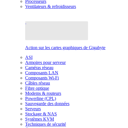
Processeurs
Ventilateurs & refroidisseurs
Action sur les cartes graphiques de Gigabyte
ASI
Armoires pour serveur
Caméras réseau
Composants LAN
Composants Wi-Fi
Câbles réseau
Fibre optique
Modems & routeurs
Powerline (CPL)
Sauvegarde des données
Serveurs
Stockage & NAS
Systèmes KVM
Techniques de sécurité