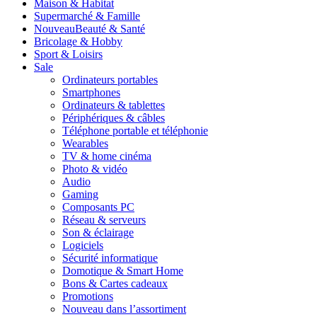
Maison & Habitat
Supermarché & Famille
Nouveau
Beauté & Santé
Bricolage & Hobby
Sport & Loisirs
Sale
Ordinateurs portables
Smartphones
Ordinateurs & tablettes
Périphériques & câbles
Téléphone portable et téléphonie
Wearables
TV & home cinéma
Photo & vidéo
Audio
Gaming
Composants PC
Réseau & serveurs
Son & éclairage
Logiciels
Sécurité informatique
Domotique & Smart Home
Bons & Cartes cadeaux
Promotions
Nouveau dans l’assortiment