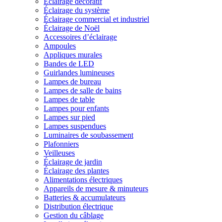
Éclairage décoratif
Éclairage du système
Éclairage commercial et industriel
Éclairage de Noël
Accessoires d’éclairage
Ampoules
Appliques murales
Bandes de LED
Guirlandes lumineuses
Lampes de bureau
Lampes de salle de bains
Lampes de table
Lampes pour enfants
Lampes sur pied
Lampes suspendues
Luminaires de soubassement
Plafonniers
Veilleuses
Éclairage de jardin
Éclairage des plantes
Alimentations électriques
Appareils de mesure & minuteurs
Batteries & accumulateurs
Distribution électrique
Gestion du câblage