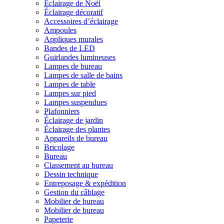
Éclairage de Noël
Éclairage décoratif
Accessoires d’éclairage
Ampoules
Appliques murales
Bandes de LED
Guirlandes lumineuses
Lampes de bureau
Lampes de salle de bains
Lampes de table
Lampes sur pied
Lampes suspendues
Plafonniers
Éclairage de jardin
Éclairage des plantes
Appareils de bureau
Bricolage
Bureau
Classement au bureau
Dessin technique
Entreposage & expédition
Gestion du câblage
Mobilier de bureau
Mobilier de bureau
Papeterie