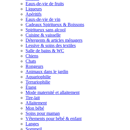
Eaux-de-vie de fruits
Liqueurs
Apéritifs
Eaux-de-vie de vin
Cadeaux Spiritueux & Boissons
Spiritueux sans alcool
Cuisine & vaisselle
Détergents & articles ménagers
Lessive & soins des textiles
Salle de bains & WC
Chiens
Chats
Rongeurs
Animaux dans le jardin
Aquariophilie
Terrariophilie
Étang
Mode maternité et allaitement
Tire-lait
Allaitement
Mon bébé
Soins pour maman
Vêtements pour bébé & enfant
Langes
Sommeil