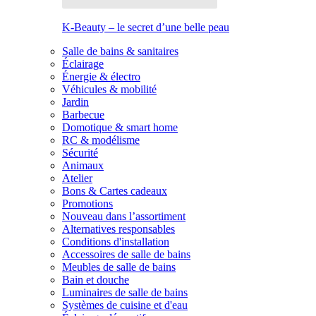
K-Beauty – le secret d’une belle peau
Salle de bains & sanitaires
Éclairage
Énergie & électro
Véhicules & mobilité
Jardin
Barbecue
Domotique & smart home
RC & modélisme
Sécurité
Animaux
Atelier
Bons & Cartes cadeaux
Promotions
Nouveau dans l’assortiment
Alternatives responsables
Conditions d'installation
Accessoires de salle de bains
Meubles de salle de bains
Bain et douche
Luminaires de salle de bains
Systèmes de cuisine et d'eau