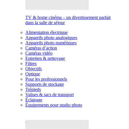
TV & home cinéma – un divertissement parfait
dans la salle de séjour
Alimentation électrique
Appareils photo analogiques
Appareils photo numériques
Caméras d’action
Caméras vidéo
Entretien & nettoyage
Filtres
Objectifs
Optique
Pour les professionnels
Supports de stockage
Trépieds
Valises & sacs de transport
Éclairage
Équipements pour studio photo