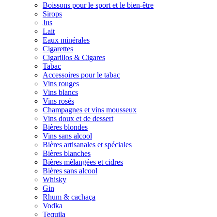
Boissons pour le sport et le bien-être
Sirops
Jus
Lait
Eaux minérales
Cigarettes
Cigarillos & Cigares
Tabac
Accessoires pour le tabac
Vins rouges
Vins blancs
Vins rosés
Champagnes et vins mousseux
Vins doux et de dessert
Bières blondes
Vins sans alcool
Bières artisanales et spéciales
Bières blanches
Bières mèlangées et cidres
Bières sans alcool
Whisky
Gin
Rhum & cachaça
Vodka
Tequila