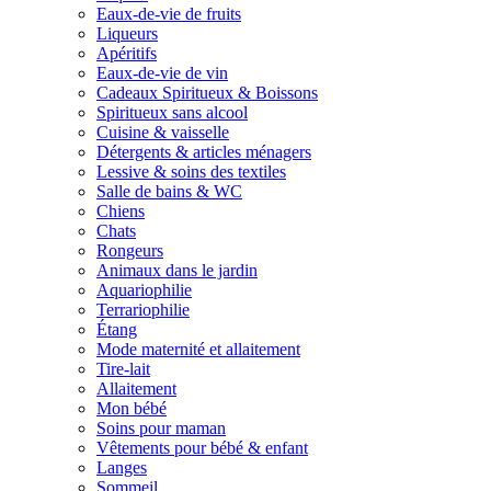
Eaux-de-vie de fruits
Liqueurs
Apéritifs
Eaux-de-vie de vin
Cadeaux Spiritueux & Boissons
Spiritueux sans alcool
Cuisine & vaisselle
Détergents & articles ménagers
Lessive & soins des textiles
Salle de bains & WC
Chiens
Chats
Rongeurs
Animaux dans le jardin
Aquariophilie
Terrariophilie
Étang
Mode maternité et allaitement
Tire-lait
Allaitement
Mon bébé
Soins pour maman
Vêtements pour bébé & enfant
Langes
Sommeil