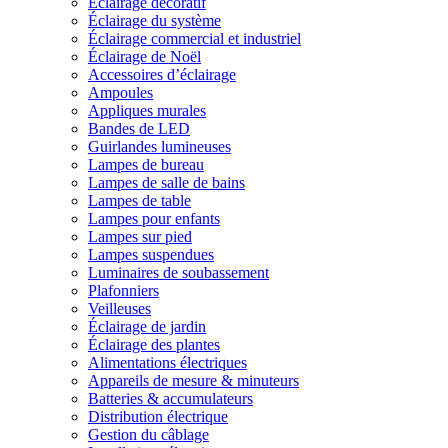
Éclairage décoratif
Éclairage du système
Éclairage commercial et industriel
Éclairage de Noël
Accessoires d’éclairage
Ampoules
Appliques murales
Bandes de LED
Guirlandes lumineuses
Lampes de bureau
Lampes de salle de bains
Lampes de table
Lampes pour enfants
Lampes sur pied
Lampes suspendues
Luminaires de soubassement
Plafonniers
Veilleuses
Éclairage de jardin
Éclairage des plantes
Alimentations électriques
Appareils de mesure & minuteurs
Batteries & accumulateurs
Distribution électrique
Gestion du câblage