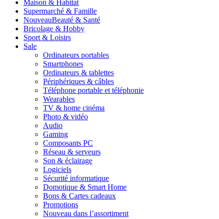
Maison & Habitat
Supermarché & Famille
Nouveau
Beauté & Santé
Bricolage & Hobby
Sport & Loisirs
Sale
Ordinateurs portables
Smartphones
Ordinateurs & tablettes
Périphériques & câbles
Téléphone portable et téléphonie
Wearables
TV & home cinéma
Photo & vidéo
Audio
Gaming
Composants PC
Réseau & serveurs
Son & éclairage
Logiciels
Sécurité informatique
Domotique & Smart Home
Bons & Cartes cadeaux
Promotions
Nouveau dans l’assortiment