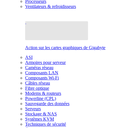
Processeurs
Ventilateurs & refroidisseurs
Action sur les cartes graphiques de Gigabyte
ASI
Armoires pour serveur
Caméras réseau
Composants LAN
Composants Wi-Fi
Câbles réseau
Fibre optique
Modems & routeurs
Powerline (CPL)
Sauvegarde des données
Serveurs
Stockage & NAS
Systèmes KVM
Techniques de sécurité