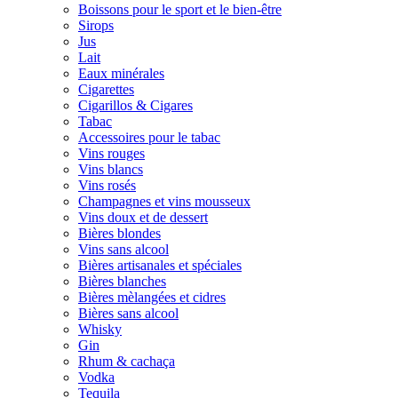
Boissons pour le sport et le bien-être
Sirops
Jus
Lait
Eaux minérales
Cigarettes
Cigarillos & Cigares
Tabac
Accessoires pour le tabac
Vins rouges
Vins blancs
Vins rosés
Champagnes et vins mousseux
Vins doux et de dessert
Bières blondes
Vins sans alcool
Bières artisanales et spéciales
Bières blanches
Bières mèlangées et cidres
Bières sans alcool
Whisky
Gin
Rhum & cachaça
Vodka
Tequila