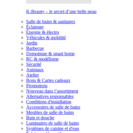
K-Beauty – le secret d’une belle peau
Salle de bains & sanitaires
Éclairage
Énergie & électro
Véhicules & mobilité
Jardin
Barbecue
Domotique & smart home
RC & modélisme
Sécurité
Animaux
Atelier
Bons & Cartes cadeaux
Promotions
Nouveau dans l’assortiment
Alternatives responsables
Conditions d'installation
Accessoires de salle de bains
Meubles de salle de bains
Bain et douche
Luminaires de salle de bains
Systèmes de cuisine et d'eau