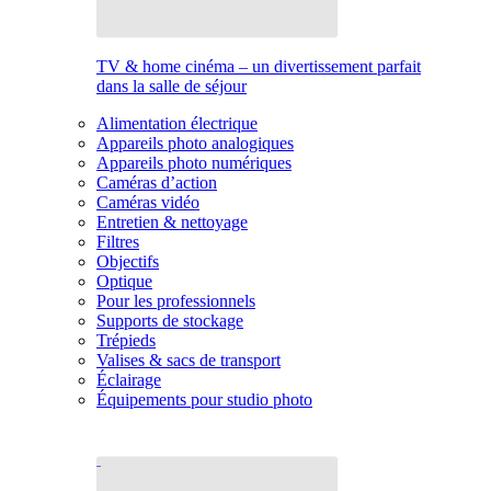
TV & home cinéma – un divertissement parfait
dans la salle de séjour
Alimentation électrique
Appareils photo analogiques
Appareils photo numériques
Caméras d’action
Caméras vidéo
Entretien & nettoyage
Filtres
Objectifs
Optique
Pour les professionnels
Supports de stockage
Trépieds
Valises & sacs de transport
Éclairage
Équipements pour studio photo