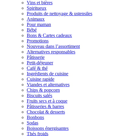
Vins et bières
Spiritueux
Produits de nettoyage & ustensiles
Animaux
Pour maman
Bébé
Bons & Cartes cadeaux
Promotions
Nouveau dans l’assortiment
Alternatives responsables
Pâtisserie
Petit-déjeuner
Café & thé
Ingrédients de cuisine
Cuisine rapide
Viandes et alternatives
Chips & popcorn
Biscuits salés
Fruits secs et à coque
Pâtisseries & barres
Chocolat & desserts
Bonbons
Sodas
Boissons énergisantes
Thés froids