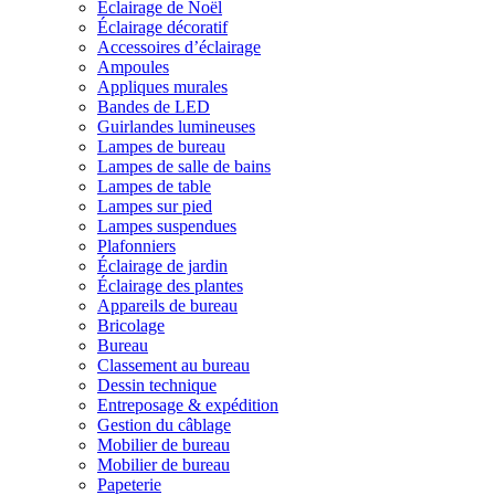
Éclairage de Noël
Éclairage décoratif
Accessoires d’éclairage
Ampoules
Appliques murales
Bandes de LED
Guirlandes lumineuses
Lampes de bureau
Lampes de salle de bains
Lampes de table
Lampes sur pied
Lampes suspendues
Plafonniers
Éclairage de jardin
Éclairage des plantes
Appareils de bureau
Bricolage
Bureau
Classement au bureau
Dessin technique
Entreposage & expédition
Gestion du câblage
Mobilier de bureau
Mobilier de bureau
Papeterie