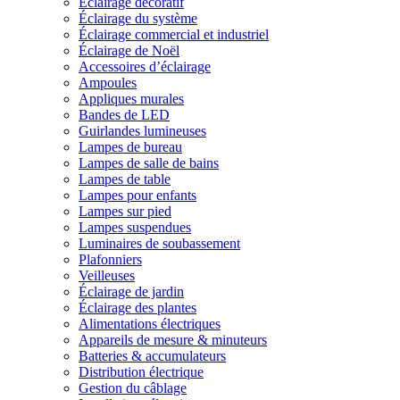
Éclairage décoratif
Éclairage du système
Éclairage commercial et industriel
Éclairage de Noël
Accessoires d’éclairage
Ampoules
Appliques murales
Bandes de LED
Guirlandes lumineuses
Lampes de bureau
Lampes de salle de bains
Lampes de table
Lampes pour enfants
Lampes sur pied
Lampes suspendues
Luminaires de soubassement
Plafonniers
Veilleuses
Éclairage de jardin
Éclairage des plantes
Alimentations électriques
Appareils de mesure & minuteurs
Batteries & accumulateurs
Distribution électrique
Gestion du câblage