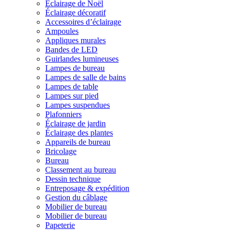
Éclairage de Noël
Éclairage décoratif
Accessoires d’éclairage
Ampoules
Appliques murales
Bandes de LED
Guirlandes lumineuses
Lampes de bureau
Lampes de salle de bains
Lampes de table
Lampes sur pied
Lampes suspendues
Plafonniers
Éclairage de jardin
Éclairage des plantes
Appareils de bureau
Bricolage
Bureau
Classement au bureau
Dessin technique
Entreposage & expédition
Gestion du câblage
Mobilier de bureau
Mobilier de bureau
Papeterie