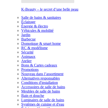
K-Beauty – le secret d’une belle peau
Salle de bains & sanitaires
Éclairage
Énergie & électro
Véhicules & mobilité
Jardin
Barbecue
Domotique & smart home
RC & modélisme
Sécurité
Animaux
Atelier
Bons & Cartes cadeaux
Promotions
Nouveau dans l’assortiment
Alternatives responsables
Conditions d'installation
Accessoires de salle de bains
Meubles de salle de bains
Bain et douche
Luminaires de salle de bains
Systèmes de cuisine et d'eau