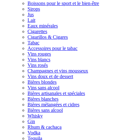
Boissons pour le sport et le bien-être
Sirops
Jus
Lait
Eaux minérales
Cigarettes
Cigarillos & Cigares
Tabac
Accessoires pour le tabac
Vins rouges
Vins blancs
Vins rosés
Champagnes et vins mousseux
Vins doux et de dessert
Bières blondes
Vins sans alcool
Bières artisanales et spéciales
Bières blanches
Bières mèlangées et cidres
Bières sans alcool
Whisky
Gin
Rhum & cachaça
Vodka
Tequila