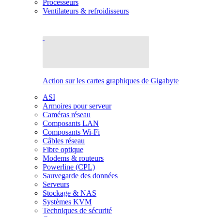
Processeurs
Ventilateurs & refroidisseurs
Action sur les cartes graphiques de Gigabyte
ASI
Armoires pour serveur
Caméras réseau
Composants LAN
Composants Wi-Fi
Câbles réseau
Fibre optique
Modems & routeurs
Powerline (CPL)
Sauvegarde des données
Serveurs
Stockage & NAS
Systèmes KVM
Techniques de sécurité