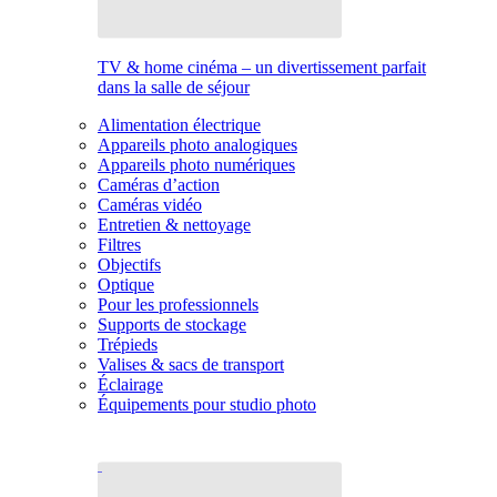
TV & home cinéma – un divertissement parfait
dans la salle de séjour
Alimentation électrique
Appareils photo analogiques
Appareils photo numériques
Caméras d’action
Caméras vidéo
Entretien & nettoyage
Filtres
Objectifs
Optique
Pour les professionnels
Supports de stockage
Trépieds
Valises & sacs de transport
Éclairage
Équipements pour studio photo