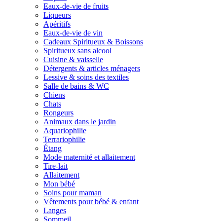
Eaux-de-vie de fruits
Liqueurs
Apéritifs
Eaux-de-vie de vin
Cadeaux Spiritueux & Boissons
Spiritueux sans alcool
Cuisine & vaisselle
Détergents & articles ménagers
Lessive & soins des textiles
Salle de bains & WC
Chiens
Chats
Rongeurs
Animaux dans le jardin
Aquariophilie
Terrariophilie
Étang
Mode maternité et allaitement
Tire-lait
Allaitement
Mon bébé
Soins pour maman
Vêtements pour bébé & enfant
Langes
Sommeil