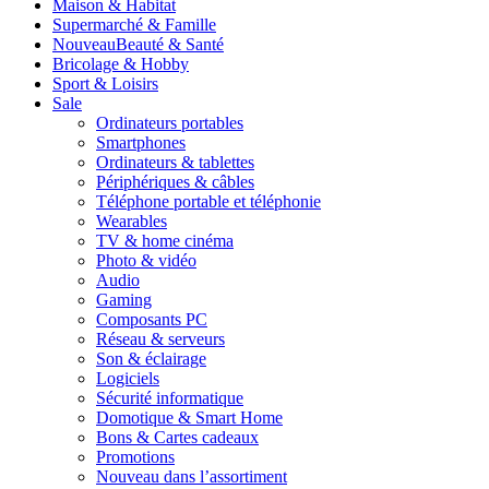
Maison & Habitat
Supermarché & Famille
Nouveau
Beauté & Santé
Bricolage & Hobby
Sport & Loisirs
Sale
Ordinateurs portables
Smartphones
Ordinateurs & tablettes
Périphériques & câbles
Téléphone portable et téléphonie
Wearables
TV & home cinéma
Photo & vidéo
Audio
Gaming
Composants PC
Réseau & serveurs
Son & éclairage
Logiciels
Sécurité informatique
Domotique & Smart Home
Bons & Cartes cadeaux
Promotions
Nouveau dans l’assortiment