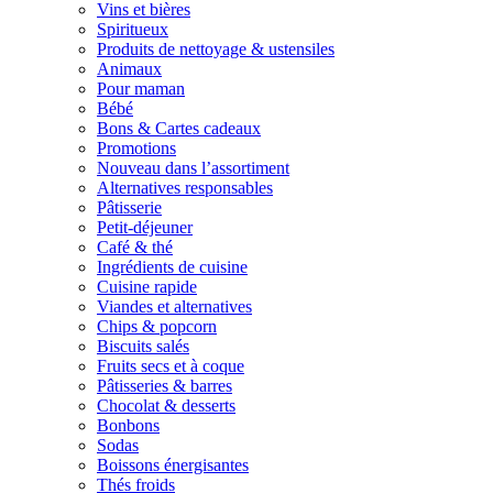
Vins et bières
Spiritueux
Produits de nettoyage & ustensiles
Animaux
Pour maman
Bébé
Bons & Cartes cadeaux
Promotions
Nouveau dans l’assortiment
Alternatives responsables
Pâtisserie
Petit-déjeuner
Café & thé
Ingrédients de cuisine
Cuisine rapide
Viandes et alternatives
Chips & popcorn
Biscuits salés
Fruits secs et à coque
Pâtisseries & barres
Chocolat & desserts
Bonbons
Sodas
Boissons énergisantes
Thés froids