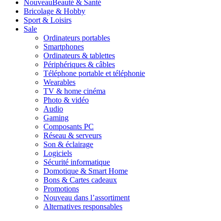
Nouveau
Beauté & Santé
Bricolage & Hobby
Sport & Loisirs
Sale
Ordinateurs portables
Smartphones
Ordinateurs & tablettes
Périphériques & câbles
Téléphone portable et téléphonie
Wearables
TV & home cinéma
Photo & vidéo
Audio
Gaming
Composants PC
Réseau & serveurs
Son & éclairage
Logiciels
Sécurité informatique
Domotique & Smart Home
Bons & Cartes cadeaux
Promotions
Nouveau dans l’assortiment
Alternatives responsables