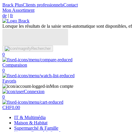
Brack Plus
Clients professionnels
Contact
Mon Assortiment
de
|
fr
Lorsque les résultats de la saisie semi-automatique sont disponibles, eff
Rechercher
0
Comparaison
0
Favoris
Mon compte
Connexion
0
CHF
0.00
IT & Multimédia
Maison & Habitat
Supermarché & Famille