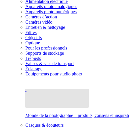
Alimentation électrique
Appareils photo analogiques
Appareils photo numériques
Caméras d’action
Caméras vidéo
Entretien & nettoyage
Filtres
Objectifs
Optique
Pour les professionnels
Supports de stockage
Trépieds
Valises & sacs de transport
Éclairage
Équipements pour studio photo
Monde de la photographie – produits, conseils et inspirat
Casques & écouteurs