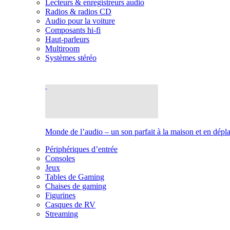
Lecteurs & enregistreurs audio
Radios & radios CD
Audio pour la voiture
Composants hi-fi
Haut-parleurs
Multiroom
Systèmes stéréo
Monde de l’audio – un son parfait à la maison et en dép
Périphériques d’entrée
Consoles
Jeux
Tables de Gaming
Chaises de gaming
Figurines
Casques de RV
Streaming