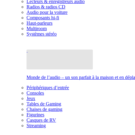
Lecteurs & enregistreurs audio
Radios & radios CD
Audio pour la voiture
Composants hi-fi
Haut-parleurs
Multiroom
Systèmes stéréo
Monde de l’audio – un son parfait à la maison et en dép
Périphériques d’entrée
Consoles
Jeux
Tables de Gaming
Chaises de gaming
Figurines
Casques de RV
Streaming