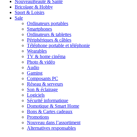
Nouveau
Beauté & Santé
Bricolage & Hobby
Sport & Loisirs
Sale
Ordinateurs portables
Smartphones
Ordinateurs & tablettes
Périphériques & câbles
Téléphone portable et téléphonie
Wearables
TV & home cinéma
Photo & vidéo
Audio
Gaming
Composants PC
Réseau & serveurs
Son & éclairage
Logiciels
Sécurité informatique
Domotique & Smart Home
Bons & Cartes cadeaux
Promotions
Nouveau dans l’assortiment
Alternatives responsables