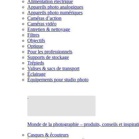
Alimentation électrique
Appareils photo analogiques
Appareils photo numériques
Caméras d’action
Caméras vidéo
Entretien & nettoyage
Filtres
Objectifs
Optique
Pour les professionnels
Supports de stockage
Trépieds
Valises & sacs de transport
Éclairage
Équipements pour studio photo
Monde de la photographie – produits, conseils et inspirat
Casques & écouteurs