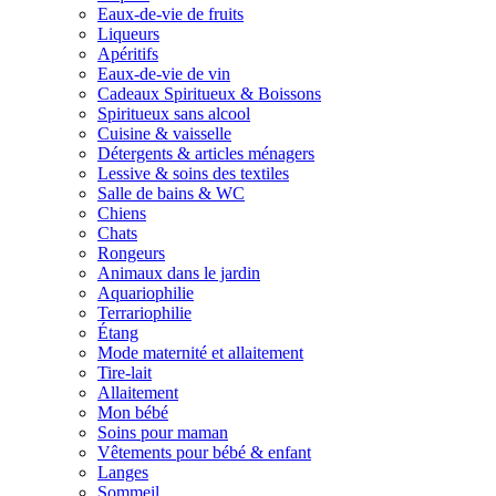
Eaux-de-vie de fruits
Liqueurs
Apéritifs
Eaux-de-vie de vin
Cadeaux Spiritueux & Boissons
Spiritueux sans alcool
Cuisine & vaisselle
Détergents & articles ménagers
Lessive & soins des textiles
Salle de bains & WC
Chiens
Chats
Rongeurs
Animaux dans le jardin
Aquariophilie
Terrariophilie
Étang
Mode maternité et allaitement
Tire-lait
Allaitement
Mon bébé
Soins pour maman
Vêtements pour bébé & enfant
Langes
Sommeil