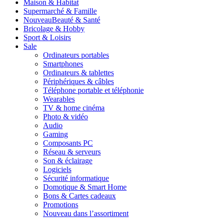
Maison & Habitat
Supermarché & Famille
Nouveau
Beauté & Santé
Bricolage & Hobby
Sport & Loisirs
Sale
Ordinateurs portables
Smartphones
Ordinateurs & tablettes
Périphériques & câbles
Téléphone portable et téléphonie
Wearables
TV & home cinéma
Photo & vidéo
Audio
Gaming
Composants PC
Réseau & serveurs
Son & éclairage
Logiciels
Sécurité informatique
Domotique & Smart Home
Bons & Cartes cadeaux
Promotions
Nouveau dans l’assortiment