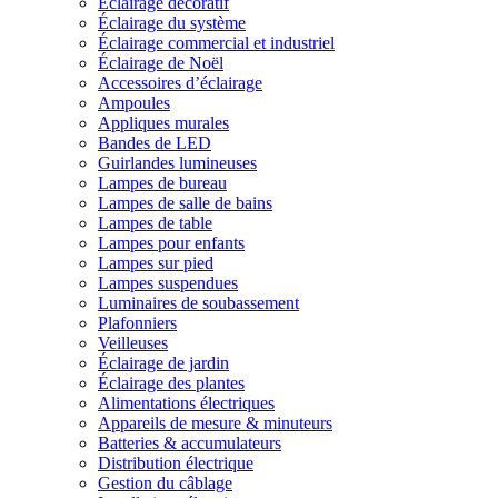
Éclairage décoratif
Éclairage du système
Éclairage commercial et industriel
Éclairage de Noël
Accessoires d’éclairage
Ampoules
Appliques murales
Bandes de LED
Guirlandes lumineuses
Lampes de bureau
Lampes de salle de bains
Lampes de table
Lampes pour enfants
Lampes sur pied
Lampes suspendues
Luminaires de soubassement
Plafonniers
Veilleuses
Éclairage de jardin
Éclairage des plantes
Alimentations électriques
Appareils de mesure & minuteurs
Batteries & accumulateurs
Distribution électrique
Gestion du câblage