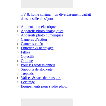
TV & home cinéma – un divertissement parfait
dans la salle de séjour
Alimentation électrique
Appareils photo analogiques
Appareils photo numériques
Caméras d’action
Caméras vidéo
Entretien & nettoyage
Filtres
Objectifs
Optique
Pour les professionnels
Supports de stockage
Trépieds
Valises & sacs de transport
Éclairage
Équipements pour studio photo