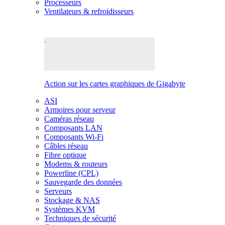
Processeurs
Ventilateurs & refroidisseurs
Action sur les cartes graphiques de Gigabyte
ASI
Armoires pour serveur
Caméras réseau
Composants LAN
Composants Wi-Fi
Câbles réseau
Fibre optique
Modems & routeurs
Powerline (CPL)
Sauvegarde des données
Serveurs
Stockage & NAS
Systèmes KVM
Techniques de sécurité