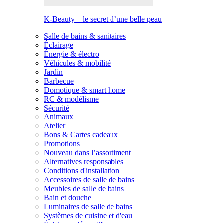
K-Beauty – le secret d’une belle peau
Salle de bains & sanitaires
Éclairage
Énergie & électro
Véhicules & mobilité
Jardin
Barbecue
Domotique & smart home
RC & modélisme
Sécurité
Animaux
Atelier
Bons & Cartes cadeaux
Promotions
Nouveau dans l’assortiment
Alternatives responsables
Conditions d'installation
Accessoires de salle de bains
Meubles de salle de bains
Bain et douche
Luminaires de salle de bains
Systèmes de cuisine et d'eau