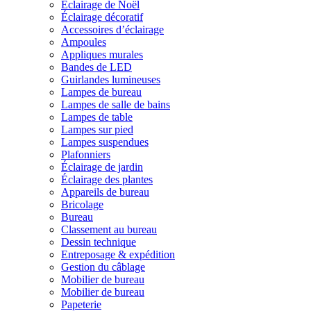
Éclairage de Noël
Éclairage décoratif
Accessoires d’éclairage
Ampoules
Appliques murales
Bandes de LED
Guirlandes lumineuses
Lampes de bureau
Lampes de salle de bains
Lampes de table
Lampes sur pied
Lampes suspendues
Plafonniers
Éclairage de jardin
Éclairage des plantes
Appareils de bureau
Bricolage
Bureau
Classement au bureau
Dessin technique
Entreposage & expédition
Gestion du câblage
Mobilier de bureau
Mobilier de bureau
Papeterie