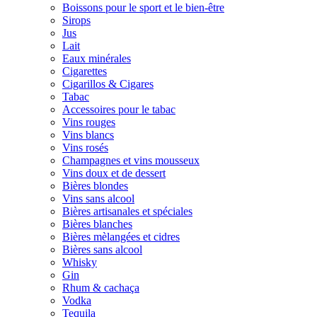
Boissons pour le sport et le bien-être
Sirops
Jus
Lait
Eaux minérales
Cigarettes
Cigarillos & Cigares
Tabac
Accessoires pour le tabac
Vins rouges
Vins blancs
Vins rosés
Champagnes et vins mousseux
Vins doux et de dessert
Bières blondes
Vins sans alcool
Bières artisanales et spéciales
Bières blanches
Bières mèlangées et cidres
Bières sans alcool
Whisky
Gin
Rhum & cachaça
Vodka
Tequila