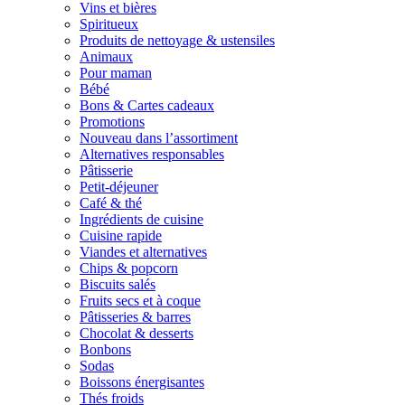
Vins et bières
Spiritueux
Produits de nettoyage & ustensiles
Animaux
Pour maman
Bébé
Bons & Cartes cadeaux
Promotions
Nouveau dans l’assortiment
Alternatives responsables
Pâtisserie
Petit-déjeuner
Café & thé
Ingrédients de cuisine
Cuisine rapide
Viandes et alternatives
Chips & popcorn
Biscuits salés
Fruits secs et à coque
Pâtisseries & barres
Chocolat & desserts
Bonbons
Sodas
Boissons énergisantes
Thés froids