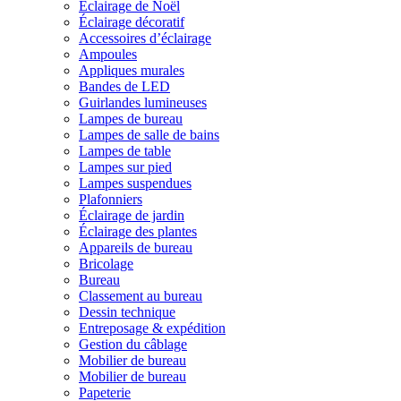
Éclairage de Noël
Éclairage décoratif
Accessoires d’éclairage
Ampoules
Appliques murales
Bandes de LED
Guirlandes lumineuses
Lampes de bureau
Lampes de salle de bains
Lampes de table
Lampes sur pied
Lampes suspendues
Plafonniers
Éclairage de jardin
Éclairage des plantes
Appareils de bureau
Bricolage
Bureau
Classement au bureau
Dessin technique
Entreposage & expédition
Gestion du câblage
Mobilier de bureau
Mobilier de bureau
Papeterie