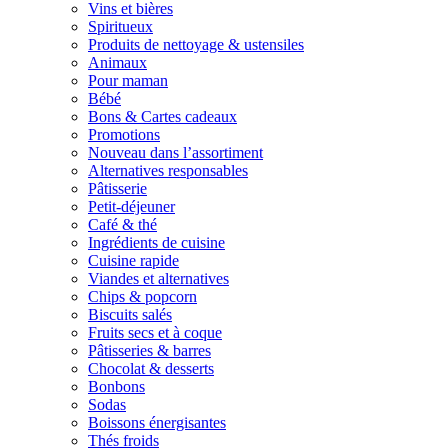
Vins et bières
Spiritueux
Produits de nettoyage & ustensiles
Animaux
Pour maman
Bébé
Bons & Cartes cadeaux
Promotions
Nouveau dans l’assortiment
Alternatives responsables
Pâtisserie
Petit-déjeuner
Café & thé
Ingrédients de cuisine
Cuisine rapide
Viandes et alternatives
Chips & popcorn
Biscuits salés
Fruits secs et à coque
Pâtisseries & barres
Chocolat & desserts
Bonbons
Sodas
Boissons énergisantes
Thés froids