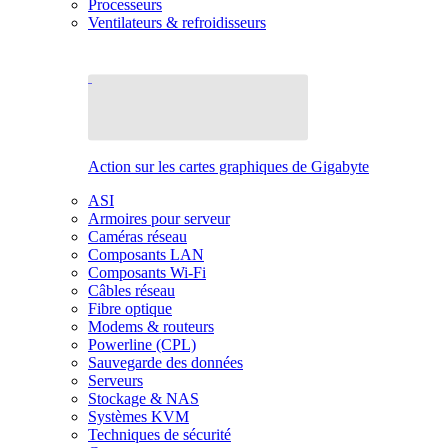
Processeurs
Ventilateurs & refroidisseurs
Action sur les cartes graphiques de Gigabyte
ASI
Armoires pour serveur
Caméras réseau
Composants LAN
Composants Wi-Fi
Câbles réseau
Fibre optique
Modems & routeurs
Powerline (CPL)
Sauvegarde des données
Serveurs
Stockage & NAS
Systèmes KVM
Techniques de sécurité