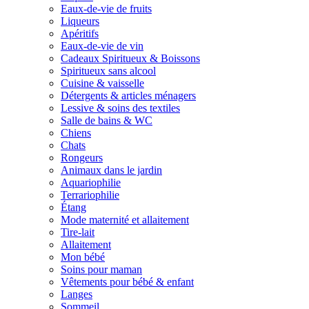
Eaux-de-vie de fruits
Liqueurs
Apéritifs
Eaux-de-vie de vin
Cadeaux Spiritueux & Boissons
Spiritueux sans alcool
Cuisine & vaisselle
Détergents & articles ménagers
Lessive & soins des textiles
Salle de bains & WC
Chiens
Chats
Rongeurs
Animaux dans le jardin
Aquariophilie
Terrariophilie
Étang
Mode maternité et allaitement
Tire-lait
Allaitement
Mon bébé
Soins pour maman
Vêtements pour bébé & enfant
Langes
Sommeil