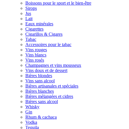
Boissons pour le sport et le bien-être
Sirops
Jus
Lait
Eaux minérales
Cigarettes
Cigarillos & Cigares
Tabac
Accessoires pour le tabac
Vins rouges
Vins blancs
Vins rosés
Champagnes et vins mousseux
Vins doux et de dessert
Bières blondes
Vins sans alcool
Bières artisanales et spéciales
Bières blanches
Bières mèlangées et cidres
Bières sans alcool
Whisky
Gin
Rhum & cachaça
Vodka
Tequila