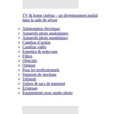
TV & home cinéma – un divertissement parfait
dans la salle de séjour
Alimentation électrique
Appareils photo analogiques
Appareils photo numériques
Caméras d’action
Caméras vidéo
Entretien & nettoyage
Filtres
Objectifs
Optique
Pour les professionnels
Supports de stockage
Trépieds
Valises & sacs de transport
Éclairage
Équipements pour studio photo