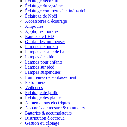
Éclairage décoratif
Éclairage du système
Éclairage commercial et industriel
Éclairage de Noël
Accessoires d’éclairage
Ampoules
Appliques murales
Bandes de LED
Guirlandes lumineuses
Lampes de bureau
Lampes de salle de bains
Lampes de table
Lampes pour enfants
Lampes sur pied
Lampes suspendues
Luminaires de soubassement
Plafonniers
Veilleuses
Éclairage de jardin
Éclairage des plantes
Alimentations électriques
Appareils de mesure & minuteurs
Batteries & accumulateurs
Distribution électrique
Gestion du câblage