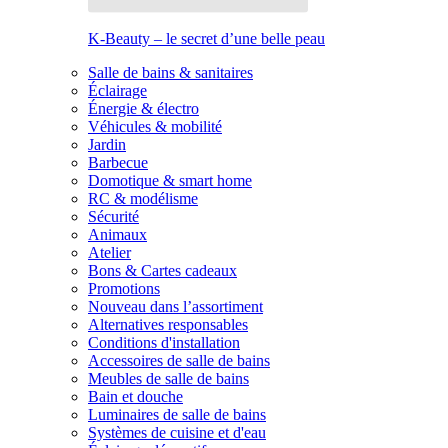
K-Beauty – le secret d’une belle peau
Salle de bains & sanitaires
Éclairage
Énergie & électro
Véhicules & mobilité
Jardin
Barbecue
Domotique & smart home
RC & modélisme
Sécurité
Animaux
Atelier
Bons & Cartes cadeaux
Promotions
Nouveau dans l’assortiment
Alternatives responsables
Conditions d'installation
Accessoires de salle de bains
Meubles de salle de bains
Bain et douche
Luminaires de salle de bains
Systèmes de cuisine et d'eau