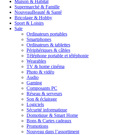
Maison & Habitat
Supermarché & Famille
Nouveau
Beauté & Santé
Bricolage & Hobby
Sport & Loisirs
Sale
Ordinateurs portables
Smartphones
Ordinateurs & tablettes
Périphériques & câbles
Téléphone portable et téléphonie
Wearables
TV & home cinéma
Photo & vidéo
Audio
Gaming
Composants PC
Réseau & serveurs
Son & éclairage
Logiciels
Sécurité informatique
Domotique & Smart Home
Bons & Cartes cadeaux
Promotions
Nouveau dans l’assortiment