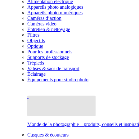
Alimentation électrique
Appareils photo analogiques
Appareils photo numériques
Caméras d’action
Caméras vidéo
Entretien & nettoyage
Filtres
Objectifs
Optique
Pour les professionnels
Supports de stockage
Trépieds
Valises & sacs de transport
Éclairage
Équipements pour studio photo
Monde de la photographie – produits, conseils et inspirat
Casques & écouteurs