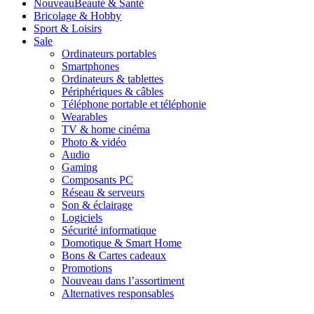
Nouveau
Beauté & Santé
Bricolage & Hobby
Sport & Loisirs
Sale
Ordinateurs portables
Smartphones
Ordinateurs & tablettes
Périphériques & câbles
Téléphone portable et téléphonie
Wearables
TV & home cinéma
Photo & vidéo
Audio
Gaming
Composants PC
Réseau & serveurs
Son & éclairage
Logiciels
Sécurité informatique
Domotique & Smart Home
Bons & Cartes cadeaux
Promotions
Nouveau dans l’assortiment
Alternatives responsables