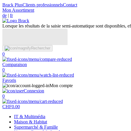
Brack Plus
Clients professionnels
Contact
Mon Assortiment
de
|
fr
Lorsque les résultats de la saisie semi-automatique sont disponibles, eff
Rechercher
0
Comparaison
0
Favoris
Mon compte
Connexion
0
CHF
0.00
IT & Multimédia
Maison & Habitat
Supermarché & Famille