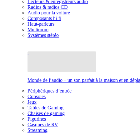
Lecteurs & enregistreurs audio
Radios & radios CD
Audio pour la voiture
Composants hi-fi
Haut-parleurs
Multiroom
Systèmes stéréo
Monde de l’audio – un son parfait à la maison et en dép
Périphériques d’entrée
Consoles
Jeux
Tables de Gaming
Chaises de gaming
Figurines
Casques de RV
Streaming