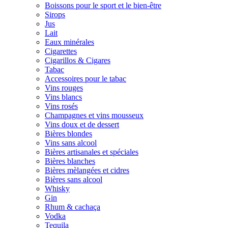
Boissons pour le sport et le bien-être
Sirops
Jus
Lait
Eaux minérales
Cigarettes
Cigarillos & Cigares
Tabac
Accessoires pour le tabac
Vins rouges
Vins blancs
Vins rosés
Champagnes et vins mousseux
Vins doux et de dessert
Bières blondes
Vins sans alcool
Bières artisanales et spéciales
Bières blanches
Bières mèlangées et cidres
Bières sans alcool
Whisky
Gin
Rhum & cachaça
Vodka
Tequila