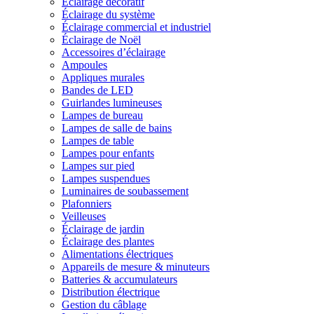
Éclairage décoratif
Éclairage du système
Éclairage commercial et industriel
Éclairage de Noël
Accessoires d’éclairage
Ampoules
Appliques murales
Bandes de LED
Guirlandes lumineuses
Lampes de bureau
Lampes de salle de bains
Lampes de table
Lampes pour enfants
Lampes sur pied
Lampes suspendues
Luminaires de soubassement
Plafonniers
Veilleuses
Éclairage de jardin
Éclairage des plantes
Alimentations électriques
Appareils de mesure & minuteurs
Batteries & accumulateurs
Distribution électrique
Gestion du câblage