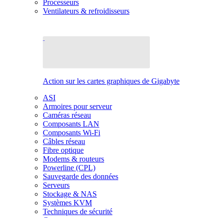
Processeurs
Ventilateurs & refroidisseurs
Action sur les cartes graphiques de Gigabyte
ASI
Armoires pour serveur
Caméras réseau
Composants LAN
Composants Wi-Fi
Câbles réseau
Fibre optique
Modems & routeurs
Powerline (CPL)
Sauvegarde des données
Serveurs
Stockage & NAS
Systèmes KVM
Techniques de sécurité