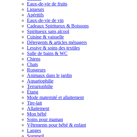
Eaux-de-vie de fruits
Liqueurs
Apéritifs
Eaux-de-vie de vin
Cadeaux Spiritueux & Boissons
Spiritueux sans alcool
Cuisine & vaisselle
Détergents & articles ménagers
Lessive & soins des textiles
Salle de bains & WC
Chiens
Chats
Rongeurs
Animaux dans le jardin
Aquariophilie
Terrariophilie
Étang
Mode maternité et allaitement
Tire-lait
Allaitement
Mon bébé
Soins pour maman
Vêtements pour bébé & enfant
Langes
Sommeil