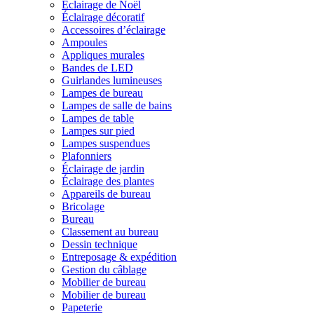
Éclairage de Noël
Éclairage décoratif
Accessoires d’éclairage
Ampoules
Appliques murales
Bandes de LED
Guirlandes lumineuses
Lampes de bureau
Lampes de salle de bains
Lampes de table
Lampes sur pied
Lampes suspendues
Plafonniers
Éclairage de jardin
Éclairage des plantes
Appareils de bureau
Bricolage
Bureau
Classement au bureau
Dessin technique
Entreposage & expédition
Gestion du câblage
Mobilier de bureau
Mobilier de bureau
Papeterie