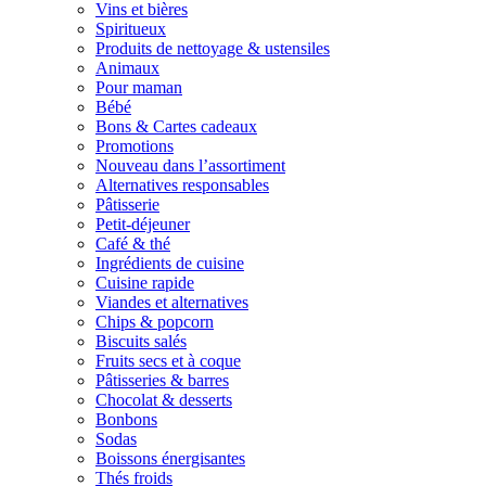
Vins et bières
Spiritueux
Produits de nettoyage & ustensiles
Animaux
Pour maman
Bébé
Bons & Cartes cadeaux
Promotions
Nouveau dans l’assortiment
Alternatives responsables
Pâtisserie
Petit-déjeuner
Café & thé
Ingrédients de cuisine
Cuisine rapide
Viandes et alternatives
Chips & popcorn
Biscuits salés
Fruits secs et à coque
Pâtisseries & barres
Chocolat & desserts
Bonbons
Sodas
Boissons énergisantes
Thés froids