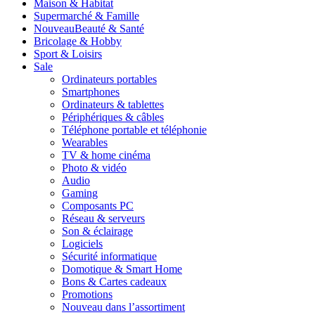
Maison & Habitat
Supermarché & Famille
Nouveau
Beauté & Santé
Bricolage & Hobby
Sport & Loisirs
Sale
Ordinateurs portables
Smartphones
Ordinateurs & tablettes
Périphériques & câbles
Téléphone portable et téléphonie
Wearables
TV & home cinéma
Photo & vidéo
Audio
Gaming
Composants PC
Réseau & serveurs
Son & éclairage
Logiciels
Sécurité informatique
Domotique & Smart Home
Bons & Cartes cadeaux
Promotions
Nouveau dans l’assortiment