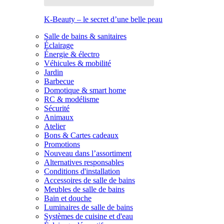
K-Beauty – le secret d’une belle peau
Salle de bains & sanitaires
Éclairage
Énergie & électro
Véhicules & mobilité
Jardin
Barbecue
Domotique & smart home
RC & modélisme
Sécurité
Animaux
Atelier
Bons & Cartes cadeaux
Promotions
Nouveau dans l’assortiment
Alternatives responsables
Conditions d'installation
Accessoires de salle de bains
Meubles de salle de bains
Bain et douche
Luminaires de salle de bains
Systèmes de cuisine et d'eau