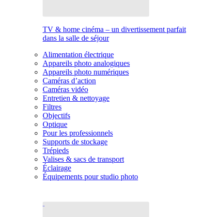
TV & home cinéma – un divertissement parfait
dans la salle de séjour
Alimentation électrique
Appareils photo analogiques
Appareils photo numériques
Caméras d’action
Caméras vidéo
Entretien & nettoyage
Filtres
Objectifs
Optique
Pour les professionnels
Supports de stockage
Trépieds
Valises & sacs de transport
Éclairage
Équipements pour studio photo