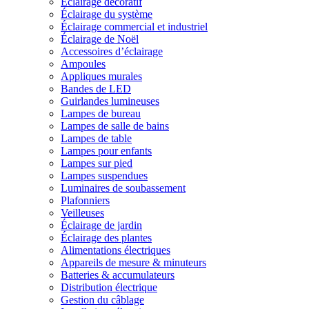
Éclairage décoratif
Éclairage du système
Éclairage commercial et industriel
Éclairage de Noël
Accessoires d’éclairage
Ampoules
Appliques murales
Bandes de LED
Guirlandes lumineuses
Lampes de bureau
Lampes de salle de bains
Lampes de table
Lampes pour enfants
Lampes sur pied
Lampes suspendues
Luminaires de soubassement
Plafonniers
Veilleuses
Éclairage de jardin
Éclairage des plantes
Alimentations électriques
Appareils de mesure & minuteurs
Batteries & accumulateurs
Distribution électrique
Gestion du câblage