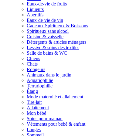
Eaux-de-vie de fruits
Liqueurs
Apéritifs
Eaux-de-vie de vin
Cadeaux Spiritueux & Boissons
Spiritueux sans alcool
Cuisine & vaisselle
Détergents & articles ménagers
Lessive & soins des textiles
Salle de bains & WC
Chiens
Chats
Rongeurs
Animaux dans le jardin
Aquariophilie
Terrariophilie
Étang
Mode maternité et allaitement
Tire-lait
Allaitement
Mon bébé
Soins pour maman
Vêtements pour bébé & enfant
Langes
Sommeil