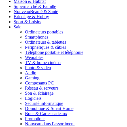
Maison & Habitat
Supermarché & Famille
Nouveau
Beauté & Santé
Bricolage & Hobby
Sport & Loisirs
Sale
Ordinateurs portables
Smartphones
Ordinateurs & tablettes
Périphériques & câbles
Téléphone portable et téléphonie
Wearables
TV & home cinéma
Photo & vidéo
Audio
Gaming
Composants PC
Réseau & serveurs
Son & éclairage
Logiciels
Sécurité informatique
Domotique & Smart Home
Bons & Cartes cadeaux
Promotions
Nouveau dans l’assortiment