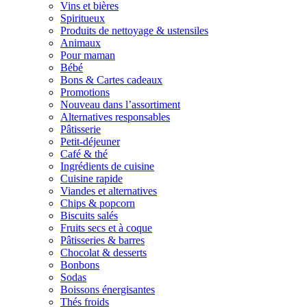
Vins et bières
Spiritueux
Produits de nettoyage & ustensiles
Animaux
Pour maman
Bébé
Bons & Cartes cadeaux
Promotions
Nouveau dans l’assortiment
Alternatives responsables
Pâtisserie
Petit-déjeuner
Café & thé
Ingrédients de cuisine
Cuisine rapide
Viandes et alternatives
Chips & popcorn
Biscuits salés
Fruits secs et à coque
Pâtisseries & barres
Chocolat & desserts
Bonbons
Sodas
Boissons énergisantes
Thés froids