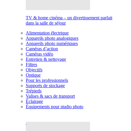
TV & home cinéma – un divertissement parfait
dans la salle de séjour
Alimentation électrique
Appareils photo analogiques
Appareils photo numériques
Caméras d’action
Caméras vidéo
Entretien & nettoyage
Filtres
Objectifs
Optique
Pour les professionnels
Supports de stockage
Trépieds
Valises & sacs de transport
Éclairage
Équipements pour studio photo