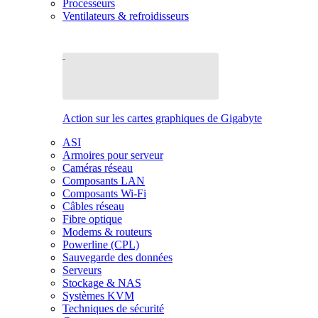
Processeurs
Ventilateurs & refroidisseurs
Action sur les cartes graphiques de Gigabyte
ASI
Armoires pour serveur
Caméras réseau
Composants LAN
Composants Wi-Fi
Câbles réseau
Fibre optique
Modems & routeurs
Powerline (CPL)
Sauvegarde des données
Serveurs
Stockage & NAS
Systèmes KVM
Techniques de sécurité