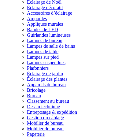
Éclairage de Noël
Éclairage décoratif
Accessoires d’éclairage
Ampoules
Appliques murales
Bandes de LED
Guirlandes lumineuses
Lampes de bureau
Lampes de salle de bains
Lampes de table
Lampes sur pied
Lampes suspendues
Plafonniers
Éclairage de jardin
Éclairage des plantes
Appareils de bureau
Bricolage
Bureau
Classement au bureau
Dessin technique
Entreposage & expédition
Gestion du câblage
Mobilier de bureau
Mobilier de bureau
Papeterie