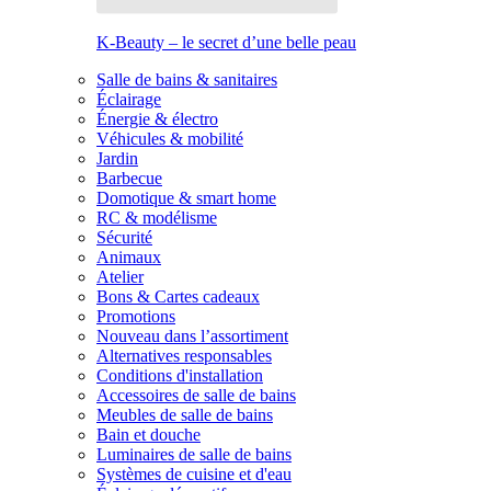
K-Beauty – le secret d’une belle peau
Salle de bains & sanitaires
Éclairage
Énergie & électro
Véhicules & mobilité
Jardin
Barbecue
Domotique & smart home
RC & modélisme
Sécurité
Animaux
Atelier
Bons & Cartes cadeaux
Promotions
Nouveau dans l’assortiment
Alternatives responsables
Conditions d'installation
Accessoires de salle de bains
Meubles de salle de bains
Bain et douche
Luminaires de salle de bains
Systèmes de cuisine et d'eau