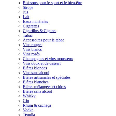
Boissons pour le sport et le bien-être
Sirops
Jus
Lait
Eaux minérales
Cigarettes
Cigarillos & Cigares
Tabac
Accessoires pour le tabac
Vins rouges
Vins blancs
Vins rosés
Champagnes et vins mousseux
Vins doux et de dessert
Bières blondes
Vins sans alcool
Bières artisanales et spéciales
Bières blanches
Bières mèlangées et cidres
Bières sans alcool
Whisky
Gin
Rhum & cachaça
Vodka
Tequila