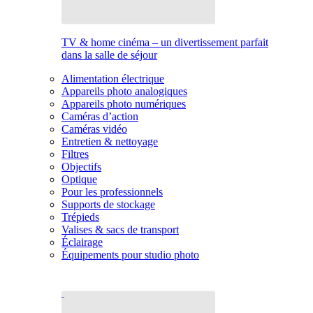
TV & home cinéma – un divertissement parfait
dans la salle de séjour
Alimentation électrique
Appareils photo analogiques
Appareils photo numériques
Caméras d’action
Caméras vidéo
Entretien & nettoyage
Filtres
Objectifs
Optique
Pour les professionnels
Supports de stockage
Trépieds
Valises & sacs de transport
Éclairage
Équipements pour studio photo