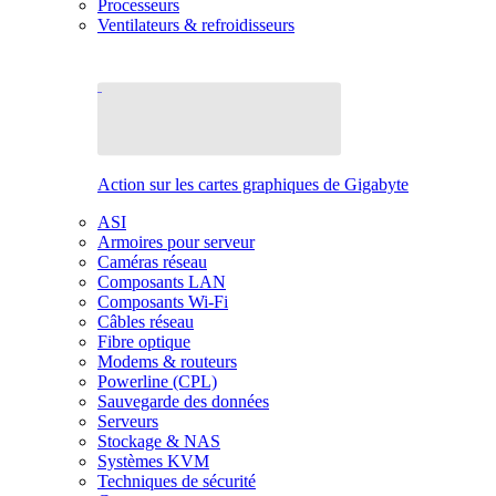
Processeurs
Ventilateurs & refroidisseurs
Action sur les cartes graphiques de Gigabyte
ASI
Armoires pour serveur
Caméras réseau
Composants LAN
Composants Wi-Fi
Câbles réseau
Fibre optique
Modems & routeurs
Powerline (CPL)
Sauvegarde des données
Serveurs
Stockage & NAS
Systèmes KVM
Techniques de sécurité