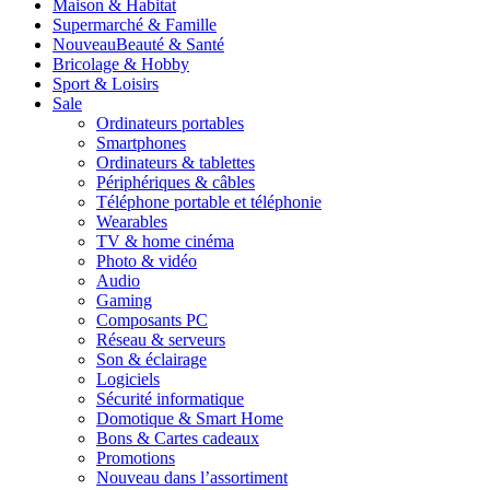
Maison & Habitat
Supermarché & Famille
Nouveau
Beauté & Santé
Bricolage & Hobby
Sport & Loisirs
Sale
Ordinateurs portables
Smartphones
Ordinateurs & tablettes
Périphériques & câbles
Téléphone portable et téléphonie
Wearables
TV & home cinéma
Photo & vidéo
Audio
Gaming
Composants PC
Réseau & serveurs
Son & éclairage
Logiciels
Sécurité informatique
Domotique & Smart Home
Bons & Cartes cadeaux
Promotions
Nouveau dans l’assortiment