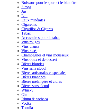
Boissons pour le sport et le bien-être
Sirops
Jus
Lait
Eaux minérales
Cigarettes
Cigarillos & Cigares
Tabac
Accessoires pour le tabac
Vins rouges
Vins blancs
Vins rosés
Champagnes et vins mousseux
Vins doux et de dessert
Bières blondes
Vins sans alcool
Bières artisanales et spéciales
Bières blanches
Bières mèlangées et cidres
Bières sans alcool
Whisky
Gin
Rhum & cachaça
Vodka
Tequila