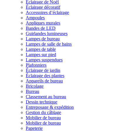
Éclairage de Noël
Éclairage décoratif
Accessoires d’éclairage
Ampoules
Appliques murales
Bandes de LED
Guirlandes lumineuses
Lampes de bureau
Lampes de salle de bains
Lampes de table
Lampes sur pied
Lampes suspendues
Plafonniers
Éclairage de jardin
Éclairage des plantes
Appareils de bureau
Bricolage
Bureau
Classement au bureau
Dessin technique
Entreposage & expédition
Gestion du câblage
Mobilier de bureau
Mobilier de bureau
Papeterie