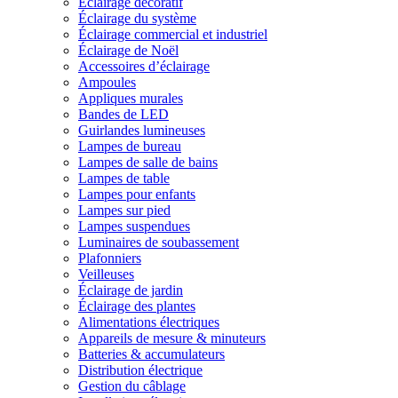
Éclairage décoratif
Éclairage du système
Éclairage commercial et industriel
Éclairage de Noël
Accessoires d’éclairage
Ampoules
Appliques murales
Bandes de LED
Guirlandes lumineuses
Lampes de bureau
Lampes de salle de bains
Lampes de table
Lampes pour enfants
Lampes sur pied
Lampes suspendues
Luminaires de soubassement
Plafonniers
Veilleuses
Éclairage de jardin
Éclairage des plantes
Alimentations électriques
Appareils de mesure & minuteurs
Batteries & accumulateurs
Distribution électrique
Gestion du câblage