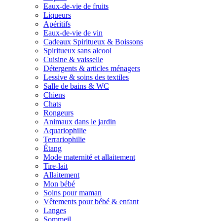
Eaux-de-vie de fruits
Liqueurs
Apéritifs
Eaux-de-vie de vin
Cadeaux Spiritueux & Boissons
Spiritueux sans alcool
Cuisine & vaisselle
Détergents & articles ménagers
Lessive & soins des textiles
Salle de bains & WC
Chiens
Chats
Rongeurs
Animaux dans le jardin
Aquariophilie
Terrariophilie
Étang
Mode maternité et allaitement
Tire-lait
Allaitement
Mon bébé
Soins pour maman
Vêtements pour bébé & enfant
Langes
Sommeil