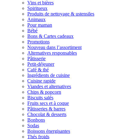
Vins et bières
Spiritueux
Produits de nettoyage & ustensiles
Animaux
Pour maman
Bébé
Bons & Cartes cadeaux
Promotions
Nouveau dans l’assortiment
Alternatives responsables
Pâtisserie
Petit-déjeuner
Café & thé
Ingrédients de cuisine
Cuisine rapide
Viandes et alternatives
Chips & popcorn
Biscuits salés
Fruits secs et à coque
Pâtisseries & barres
Chocolat & desserts
Bonbons
Sodas
Boissons énergisantes
Thés froids