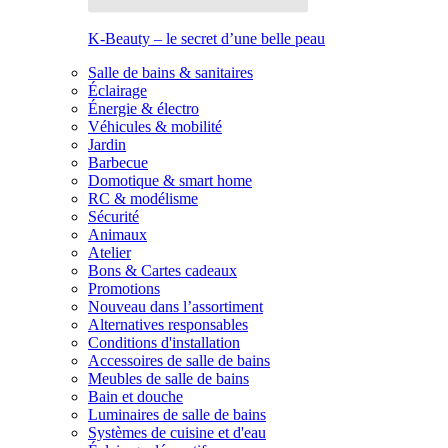
K-Beauty – le secret d’une belle peau
Salle de bains & sanitaires
Éclairage
Énergie & électro
Véhicules & mobilité
Jardin
Barbecue
Domotique & smart home
RC & modélisme
Sécurité
Animaux
Atelier
Bons & Cartes cadeaux
Promotions
Nouveau dans l’assortiment
Alternatives responsables
Conditions d'installation
Accessoires de salle de bains
Meubles de salle de bains
Bain et douche
Luminaires de salle de bains
Systèmes de cuisine et d'eau