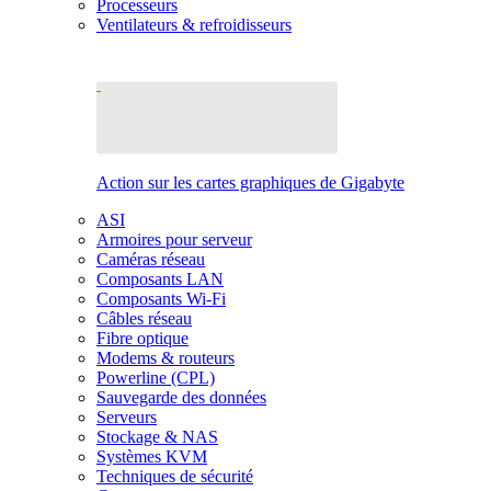
Processeurs
Ventilateurs & refroidisseurs
Action sur les cartes graphiques de Gigabyte
ASI
Armoires pour serveur
Caméras réseau
Composants LAN
Composants Wi-Fi
Câbles réseau
Fibre optique
Modems & routeurs
Powerline (CPL)
Sauvegarde des données
Serveurs
Stockage & NAS
Systèmes KVM
Techniques de sécurité