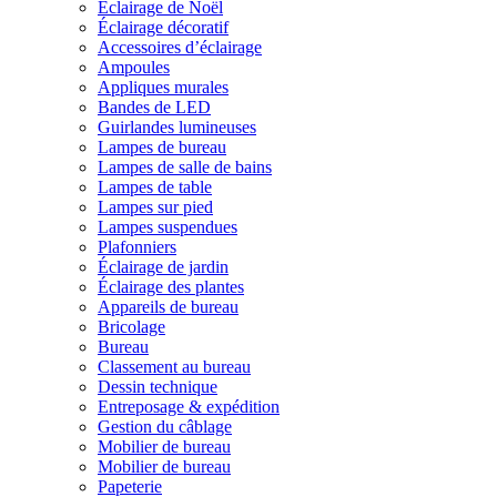
Éclairage de Noël
Éclairage décoratif
Accessoires d’éclairage
Ampoules
Appliques murales
Bandes de LED
Guirlandes lumineuses
Lampes de bureau
Lampes de salle de bains
Lampes de table
Lampes sur pied
Lampes suspendues
Plafonniers
Éclairage de jardin
Éclairage des plantes
Appareils de bureau
Bricolage
Bureau
Classement au bureau
Dessin technique
Entreposage & expédition
Gestion du câblage
Mobilier de bureau
Mobilier de bureau
Papeterie