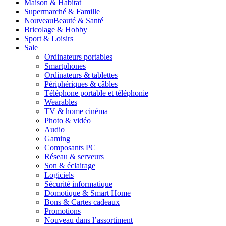
Maison & Habitat
Supermarché & Famille
Nouveau
Beauté & Santé
Bricolage & Hobby
Sport & Loisirs
Sale
Ordinateurs portables
Smartphones
Ordinateurs & tablettes
Périphériques & câbles
Téléphone portable et téléphonie
Wearables
TV & home cinéma
Photo & vidéo
Audio
Gaming
Composants PC
Réseau & serveurs
Son & éclairage
Logiciels
Sécurité informatique
Domotique & Smart Home
Bons & Cartes cadeaux
Promotions
Nouveau dans l’assortiment