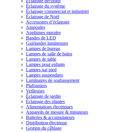
Éclairage décoratif
Éclairage du système
Éclairage commercial et industriel
Éclairage de Noël
Accessoires d’éclairage
Ampoules
Appliques murales
Bandes de LED
Guirlandes lumineuses
Lampes de bureau
Lampes de salle de bains
Lampes de table
Lampes pour enfants
Lampes sur pied
Lampes suspendues
Luminaires de soubassement
Plafonniers
Veilleuses
Éclairage de jardin
Éclairage des plantes
Alimentations électriques
Appareils de mesure & minuteurs
Batteries & accumulateurs
Distribution électrique
Gestion du câblage