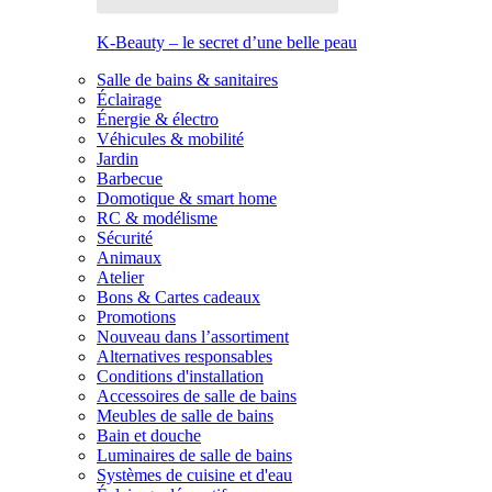
K-Beauty – le secret d’une belle peau
Salle de bains & sanitaires
Éclairage
Énergie & électro
Véhicules & mobilité
Jardin
Barbecue
Domotique & smart home
RC & modélisme
Sécurité
Animaux
Atelier
Bons & Cartes cadeaux
Promotions
Nouveau dans l’assortiment
Alternatives responsables
Conditions d'installation
Accessoires de salle de bains
Meubles de salle de bains
Bain et douche
Luminaires de salle de bains
Systèmes de cuisine et d'eau