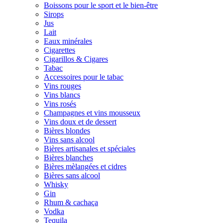
Boissons pour le sport et le bien-être
Sirops
Jus
Lait
Eaux minérales
Cigarettes
Cigarillos & Cigares
Tabac
Accessoires pour le tabac
Vins rouges
Vins blancs
Vins rosés
Champagnes et vins mousseux
Vins doux et de dessert
Bières blondes
Vins sans alcool
Bières artisanales et spéciales
Bières blanches
Bières mèlangées et cidres
Bières sans alcool
Whisky
Gin
Rhum & cachaça
Vodka
Tequila