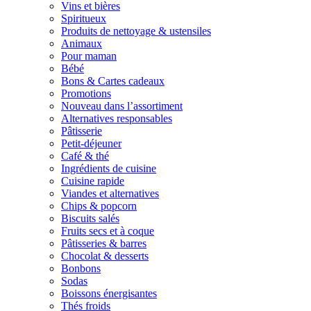
Vins et bières
Spiritueux
Produits de nettoyage & ustensiles
Animaux
Pour maman
Bébé
Bons & Cartes cadeaux
Promotions
Nouveau dans l’assortiment
Alternatives responsables
Pâtisserie
Petit-déjeuner
Café & thé
Ingrédients de cuisine
Cuisine rapide
Viandes et alternatives
Chips & popcorn
Biscuits salés
Fruits secs et à coque
Pâtisseries & barres
Chocolat & desserts
Bonbons
Sodas
Boissons énergisantes
Thés froids