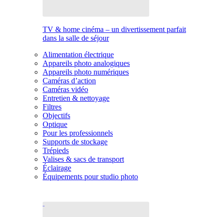
TV & home cinéma – un divertissement parfait
dans la salle de séjour
Alimentation électrique
Appareils photo analogiques
Appareils photo numériques
Caméras d’action
Caméras vidéo
Entretien & nettoyage
Filtres
Objectifs
Optique
Pour les professionnels
Supports de stockage
Trépieds
Valises & sacs de transport
Éclairage
Équipements pour studio photo