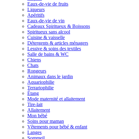
Eaux-de-vie de fruits
Liqueurs
Apéritifs
Eaux-de-vie de vin
Cadeaux Spiritueux & Boissons
Spiritueux sans alcool
Cuisine & vaisselle
Détergents & articles ménagers
Lessive & soins des textiles
Salle de bains & WC
Chiens
Chats
Rongeurs
Animaux dans le jardin
Aquariophilie
Terrariophilie
Étang
Mode maternité et allaitement
Tire-lait
Allaitement
Mon bébé
Soins pour maman
Vêtements pour bébé & enfant
Langes
Sommeil