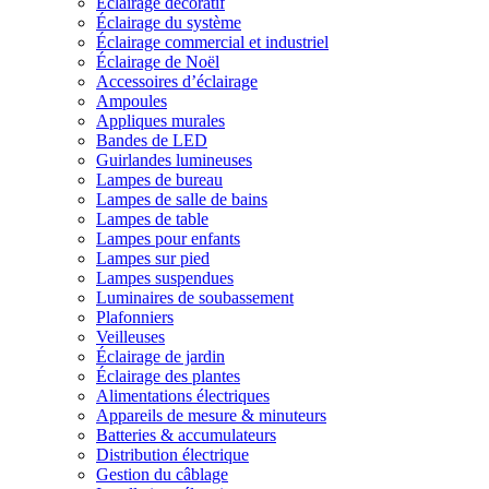
Éclairage décoratif
Éclairage du système
Éclairage commercial et industriel
Éclairage de Noël
Accessoires d’éclairage
Ampoules
Appliques murales
Bandes de LED
Guirlandes lumineuses
Lampes de bureau
Lampes de salle de bains
Lampes de table
Lampes pour enfants
Lampes sur pied
Lampes suspendues
Luminaires de soubassement
Plafonniers
Veilleuses
Éclairage de jardin
Éclairage des plantes
Alimentations électriques
Appareils de mesure & minuteurs
Batteries & accumulateurs
Distribution électrique
Gestion du câblage