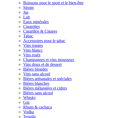
Boissons pour le sport et le bien-être
Sirops
Jus
Lait
Eaux minérales
Cigarettes
Cigarillos & Cigares
Tabac
Accessoires pour le tabac
Vins rouges
Vins blancs
Vins rosés
Champagnes et vins mousseux
Vins doux et de dessert
Bières blondes
Vins sans alcool
Bières artisanales et spéciales
Bières blanches
Bières mèlangées et cidres
Bières sans alcool
Whisky
Gin
Rhum & cachaça
Vodka
Tequila