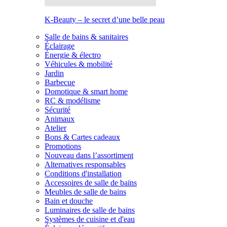
K-Beauty – le secret d’une belle peau
Salle de bains & sanitaires
Éclairage
Énergie & électro
Véhicules & mobilité
Jardin
Barbecue
Domotique & smart home
RC & modélisme
Sécurité
Animaux
Atelier
Bons & Cartes cadeaux
Promotions
Nouveau dans l’assortiment
Alternatives responsables
Conditions d'installation
Accessoires de salle de bains
Meubles de salle de bains
Bain et douche
Luminaires de salle de bains
Systèmes de cuisine et d'eau