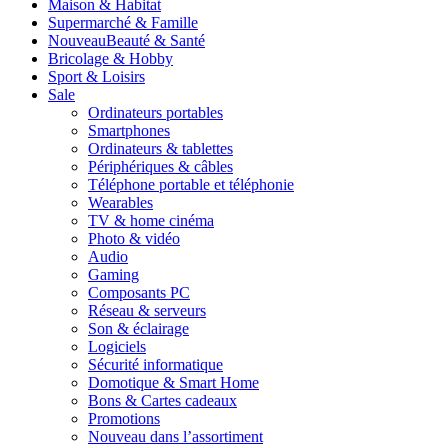
Maison & Habitat
Supermarché & Famille
Nouveau
Beauté & Santé
Bricolage & Hobby
Sport & Loisirs
Sale
Ordinateurs portables
Smartphones
Ordinateurs & tablettes
Périphériques & câbles
Téléphone portable et téléphonie
Wearables
TV & home cinéma
Photo & vidéo
Audio
Gaming
Composants PC
Réseau & serveurs
Son & éclairage
Logiciels
Sécurité informatique
Domotique & Smart Home
Bons & Cartes cadeaux
Promotions
Nouveau dans l’assortiment