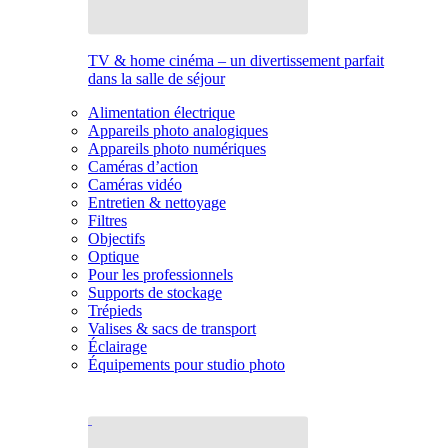
TV & home cinéma – un divertissement parfait
dans la salle de séjour
Alimentation électrique
Appareils photo analogiques
Appareils photo numériques
Caméras d’action
Caméras vidéo
Entretien & nettoyage
Filtres
Objectifs
Optique
Pour les professionnels
Supports de stockage
Trépieds
Valises & sacs de transport
Éclairage
Équipements pour studio photo