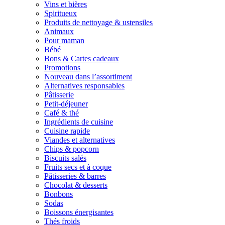
Vins et bières
Spiritueux
Produits de nettoyage & ustensiles
Animaux
Pour maman
Bébé
Bons & Cartes cadeaux
Promotions
Nouveau dans l’assortiment
Alternatives responsables
Pâtisserie
Petit-déjeuner
Café & thé
Ingrédients de cuisine
Cuisine rapide
Viandes et alternatives
Chips & popcorn
Biscuits salés
Fruits secs et à coque
Pâtisseries & barres
Chocolat & desserts
Bonbons
Sodas
Boissons énergisantes
Thés froids