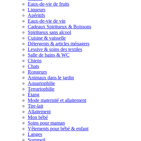
Eaux-de-vie de fruits
Liqueurs
Apéritifs
Eaux-de-vie de vin
Cadeaux Spiritueux & Boissons
Spiritueux sans alcool
Cuisine & vaisselle
Détergents & articles ménagers
Lessive & soins des textiles
Salle de bains & WC
Chiens
Chats
Rongeurs
Animaux dans le jardin
Aquariophilie
Terrariophilie
Étang
Mode maternité et allaitement
Tire-lait
Allaitement
Mon bébé
Soins pour maman
Vêtements pour bébé & enfant
Langes
Sommeil