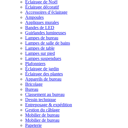
Éclairage de Noël
Éclairage décoratif
Accessoires d’éclairage
Ampoules
Appliques murales
Bandes de LED
Guirlandes lumineuses
Lampes de bureau
Lampes de salle de bains
Lampes de table
Lampes sur pied
Lampes suspendues
Plafonniers
Éclairage de jardin
Éclairage des plantes
Appareils de bureau
Bricolage
Bureau
Classement au bureau
Dessin technique
Entreposage & expédition
Gestion du câblage
Mobilier de bureau
Mobilier de bureau
Papeterie