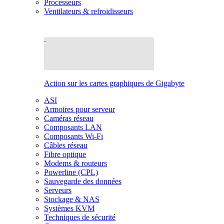
Processeurs
Ventilateurs & refroidisseurs
Action sur les cartes graphiques de Gigabyte
ASI
Armoires pour serveur
Caméras réseau
Composants LAN
Composants Wi-Fi
Câbles réseau
Fibre optique
Modems & routeurs
Powerline (CPL)
Sauvegarde des données
Serveurs
Stockage & NAS
Systèmes KVM
Techniques de sécurité