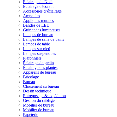
Éclairage de Noël
Éclairage décoratif
Accessoires d’éclairage
Ampoules
Appliques murales
Bandes de LED
Guirlandes lumineuses
Lampes de bureau
Lampes de salle de bains
Lampes de table
Lampes sur pied
Lampes suspendues
Plafonniers
Éclairage de jardin
Éclairage des plantes
Appareils de bureau
Bricolage
Bureau
Classement au bureau
Dessin technique
Entreposage & expédition
Gestion du câblage
Mobilier de bureau
Mobilier de bureau
Papeterie