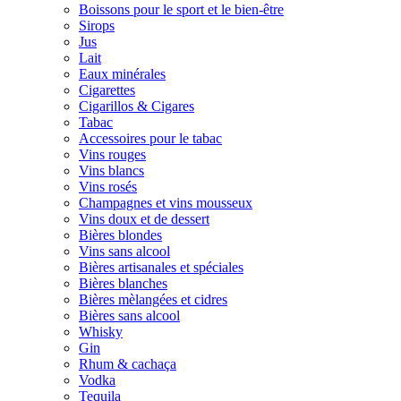
Boissons pour le sport et le bien-être
Sirops
Jus
Lait
Eaux minérales
Cigarettes
Cigarillos & Cigares
Tabac
Accessoires pour le tabac
Vins rouges
Vins blancs
Vins rosés
Champagnes et vins mousseux
Vins doux et de dessert
Bières blondes
Vins sans alcool
Bières artisanales et spéciales
Bières blanches
Bières mèlangées et cidres
Bières sans alcool
Whisky
Gin
Rhum & cachaça
Vodka
Tequila