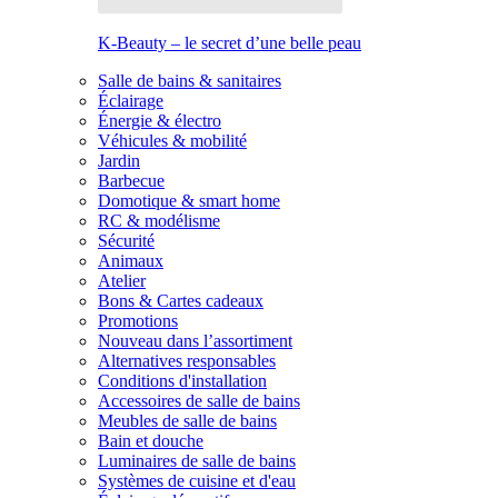
K-Beauty – le secret d’une belle peau
Salle de bains & sanitaires
Éclairage
Énergie & électro
Véhicules & mobilité
Jardin
Barbecue
Domotique & smart home
RC & modélisme
Sécurité
Animaux
Atelier
Bons & Cartes cadeaux
Promotions
Nouveau dans l’assortiment
Alternatives responsables
Conditions d'installation
Accessoires de salle de bains
Meubles de salle de bains
Bain et douche
Luminaires de salle de bains
Systèmes de cuisine et d'eau