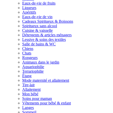
Eaux-de-vie de fruits
Liqueurs
Apéritifs
Eaux-de-vie de vin
Cadeaux Spiritueux & Boissons
Spiritueux sans alcool
Cuisine & vaisselle
Détergents & articles ménagers
Lessive & soins des textiles
Salle de bains & WC
Chiens
Chats
Rongeurs
Animaux dans le jardin
Aquariophilie
Terrariophilie
Étang
Mode maternité et allaitement
Tire-lait
Allaitement
Mon bébé
Soins pour maman
Vêtements pour bébé & enfant
Langes
Sommeil