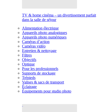
TV & home cinéma – un divertissement parfait
dans la salle de séjour
Alimentation électrique
Appareils photo analogiques
Appareils photo numériques
Caméras d’action
Caméras vidéo
Entretien & nettoyage
Filtres
Objectifs
Optique
Pour les professionnels
Supports de stockage
Trépieds
Valises & sacs de transport
Éclairage
Équipements pour studio photo