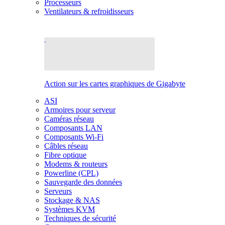
Processeurs
Ventilateurs & refroidisseurs
Action sur les cartes graphiques de Gigabyte
ASI
Armoires pour serveur
Caméras réseau
Composants LAN
Composants Wi-Fi
Câbles réseau
Fibre optique
Modems & routeurs
Powerline (CPL)
Sauvegarde des données
Serveurs
Stockage & NAS
Systèmes KVM
Techniques de sécurité