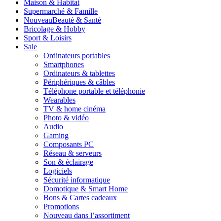
Maison & Habitat
Supermarché & Famille
Nouveau
Beauté & Santé
Bricolage & Hobby
Sport & Loisirs
Sale
Ordinateurs portables
Smartphones
Ordinateurs & tablettes
Périphériques & câbles
Téléphone portable et téléphonie
Wearables
TV & home cinéma
Photo & vidéo
Audio
Gaming
Composants PC
Réseau & serveurs
Son & éclairage
Logiciels
Sécurité informatique
Domotique & Smart Home
Bons & Cartes cadeaux
Promotions
Nouveau dans l’assortiment