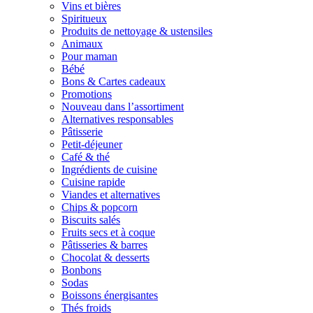
Vins et bières
Spiritueux
Produits de nettoyage & ustensiles
Animaux
Pour maman
Bébé
Bons & Cartes cadeaux
Promotions
Nouveau dans l’assortiment
Alternatives responsables
Pâtisserie
Petit-déjeuner
Café & thé
Ingrédients de cuisine
Cuisine rapide
Viandes et alternatives
Chips & popcorn
Biscuits salés
Fruits secs et à coque
Pâtisseries & barres
Chocolat & desserts
Bonbons
Sodas
Boissons énergisantes
Thés froids